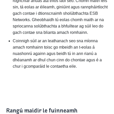
roghchlár anuas atá thíos faoi seo. Chomh maith leis
sin, tá eolas ar éileamh, giniúint agus rannpháirtíocht
gach contae i dtionscnaimh sholúbthachta ESB
Networks. Gheobhaidh tú eolas chomh maith ar na
spriocanna solúbthachta a bhfuiltear ag súil leo do
gach contae sna blianta amach romhainn.
Coinnigh súil ar an leathanach seo sna míonna
amach romhainn toisc go mbeidh an t‑eolas á
nuashonrú againn agus beidh tú in ann rianú a
dhéanamh ar dhul chun cinn do chontae agus é a
chur i gcomparáid le contaetha eile.
Rangú maidir le fuinneamh