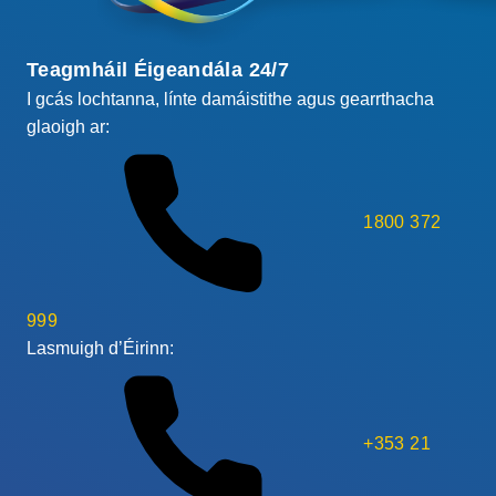
Teagmháil Éigeandála 24/7
I gcás lochtanna, línte damáistithe agus gearrthacha
glaoigh ar:
1800 372
999
Lasmuigh d’Éirinn:
+353 21