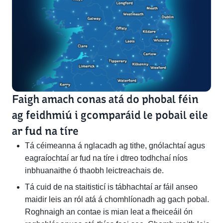
Faigh amach conas atá do phobal féin
ag feidhmiú i gcomparáid le pobail eile
ar fud na tíre
Tá céimeanna á nglacadh ag tithe, gnólachtaí agus
eagraíochtaí ar fud na tíre i dtreo todhchaí níos
inbhuanaithe ó thaobh leictreachais de.
Tá cuid de na staitisticí is tábhachtaí ar fáil anseo
maidir leis an ról atá á chomhlíonadh ag gach pobal.
Roghnaigh an contae is mian leat a fheiceáil ón