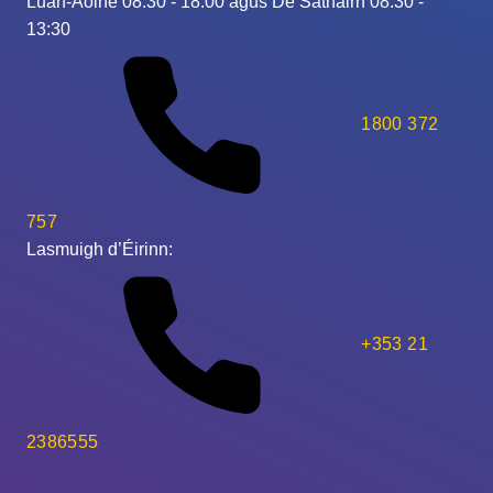
Luan-Aoine 08:30 - 18:00 agus Dé Sathairn 08:30 -
13:30
1800 372
757
Lasmuigh d’Éirinn:
+353 21
2386555