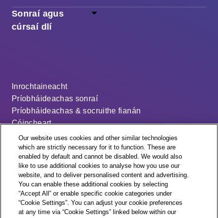
Sonraí agus
cúrsaí dlí
Inrochtaineacht
Príobháideachas sonraí
Príobháideachas & socruithe fianán
Cóipcheart
Séanadh
Our website uses cookies and other similar technologies
Ráiteas ar an sclábhaíocht nua-aimseartha
which are strictly necessary for it to function. These are
enabled by default and cannot be disabled. We would also
An cód dáileacháin
like to use additional cookies to analyse how you use our
Socruithe fianán
website, and to deliver personalised content and advertising.
You can enable these additional cookies by selecting
“Accept All” or enable specific cookie categories under
“Cookie Settings”. You can adjust your cookie preferences
at any time via “Cookie Settings” linked below within our