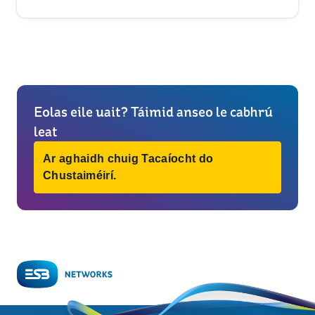
Eolas eile uait? Táimid anseo le cabhrú
leat
Ar aghaidh chuig Tacaíocht do
Chustaiméirí.