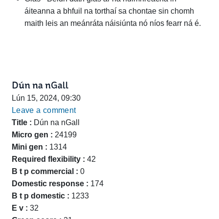
áiteanna a bhfuil na torthaí sa chontae sin chomh
maith leis an meánráta náisiúnta nó níos fearr ná é.
Dún na nGall
Lún 15, 2024, 09:30
Leave a comment
Title :
Dún na nGall
Micro gen :
24199
Mini gen :
1314
Required flexibility :
42
B t p commercial :
0
Domestic response :
174
B t p domestic :
1233
E v :
32