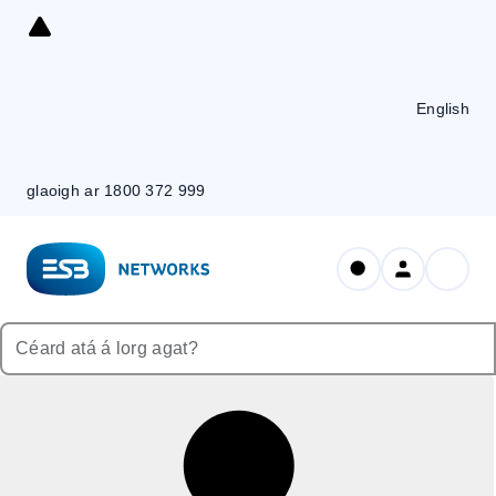
Skip
to
Content
English
glaoigh ar 1800 372 999