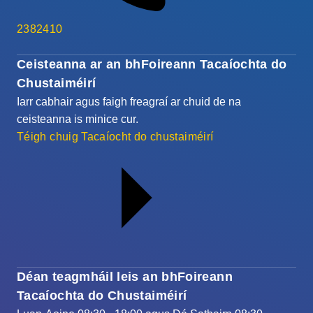
2382410
Ceisteanna ar an bhFoireann Tacaíochta do
Chustaiméirí
Iarr cabhair agus faigh freagraí ar chuid de na
ceisteanna is minice cur.
Téigh chuig Tacaíocht do chustaiméirí
Déan teagmháil leis an bhFoireann
Tacaíochta do Chustaiméirí