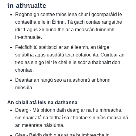
in‑athnuaite
Roghnaigh contae thíos lena chur i gcomparáid le
contaetha eile in Éirinn. Tá gach contae rangaithe
idir 1 agus 26 bunaithe ar a meascán fuinnimh
in‑athnuaite.
Feicfidh tú staitisticí ar an éileamh, an táirge
solúbtha agus uasdátú teicneolaíochta. Cuirtear an
t‑eolas sin go léir le chéile le scór a thabhairt don
chontae.
Déantar an rangú seo a nuashonrú ar bhonn
míosúla.
An chiall atá leis na dathanna
Dearg - Má bhíonn dath dearg ar na huimhreacha,
sin nuair atá na torthaí sa chontae sin níos measa ná
an meánráta náisiúnta.
Glas - Beidh dath glas ar na huimhreacha in