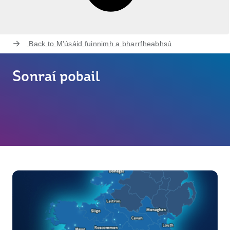
Back to
M'úsáid fuinnimh a bharrfheabhsú
Sonraí pobail