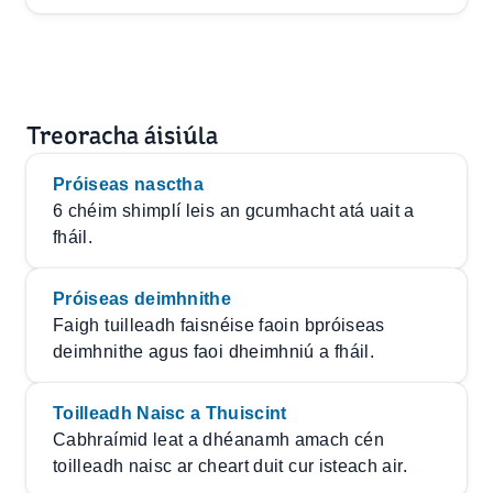
Treoracha áisiúla
Próiseas nasctha
6 chéim shimplí leis an gcumhacht atá uait a
fháil.
Próiseas deimhnithe
Faigh tuilleadh faisnéise faoin bpróiseas
deimhnithe agus faoi dheimhniú a fháil.
Toilleadh Naisc a Thuiscint
Cabhraímid leat a dhéanamh amach cén
toilleadh naisc ar cheart duit cur isteach air.