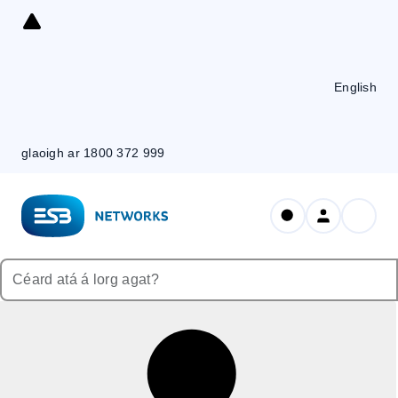
Skip
to
Content
English
glaoigh ar 1800 372 999