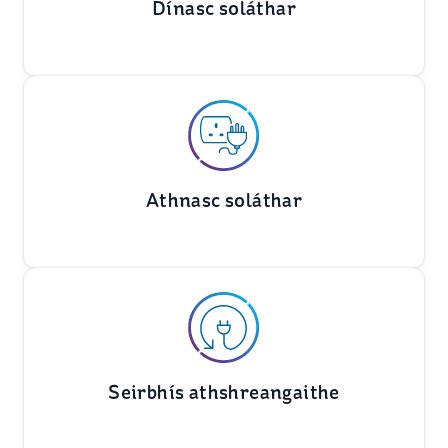
Dínasc soláthar
Athnasc soláthar
Seirbhís athshreangaithe