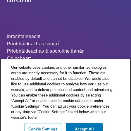
cúrsaí dlí
Inrochtaineacht
Príobháideachas sonraí
Príobháideachas & socruithe fianán
Cóipcheart
Séanadh
Our website uses cookies and other similar technologies
Ráiteas ar an sclábhaíocht nua-aimseartha
which are strictly necessary for it to function. These are
enabled by default and cannot be disabled. We would also
An cód dáileacháin
like to use additional cookies to analyse how you use our
Socruithe fianán
website, and to deliver personalised content and advertising.
You can enable these additional cookies by selecting
“Accept All” or enable specific cookie categories under
“Cookie Settings”. You can adjust your cookie preferences
at any time via “Cookie Settings” linked below within our
website’s footer.
© + ® ESB Networks 2026. All rights reserved.
Cookie Settings
Accept All