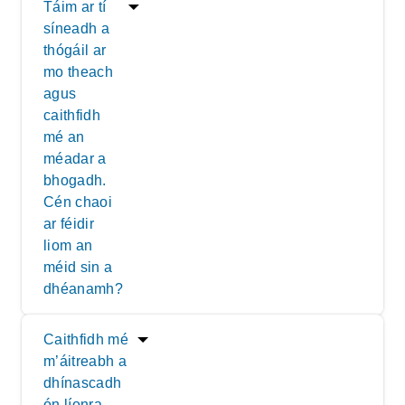
Táim ar tí
síneadh a
thógáil ar
mo theach
agus
caithfidh
mé an
méadar a
bhogadh.
Cén chaoi
ar féidir
liom an
méid sin a
dhéanamh?
Caithfidh mé
m’áitreabh a
dhínascadh
ón líonra