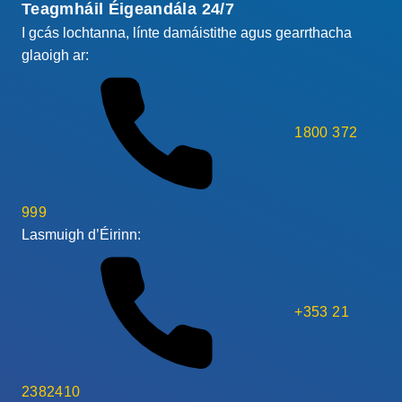
Teagmháil Éigeandála 24/7
I gcás lochtanna, línte damáistithe agus gearrthacha
glaoigh ar:
1800 372
999
Lasmuigh d’Éirinn:
+353 21
2382410