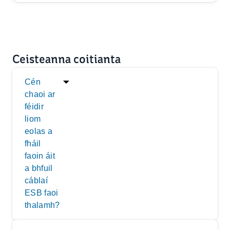
Ceisteanna coitianta
Cén
chaoi ar
féidir
liom
eolas a
fháil
faoin áit
a bhfuil
cáblaí
ESB faoi
thalamh?