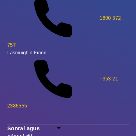
1800 372
757
Lasmuigh d’Éirinn:
+353 21
2386555
Sonraí agus