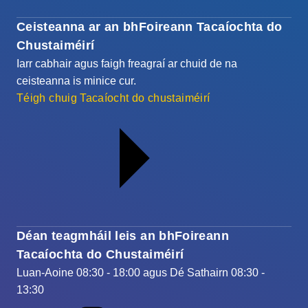
Ceisteanna ar an bhFoireann Tacaíochta do
Chustaiméirí
Iarr cabhair agus faigh freagraí ar chuid de na
ceisteanna is minice cur.
Téigh chuig Tacaíocht do chustaiméirí
Déan teagmháil leis an bhFoireann
Tacaíochta do Chustaiméirí
Luan-Aoine 08:30 - 18:00 agus Dé Sathairn 08:30 -
13:30