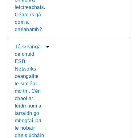
leictreachais.
Céard is gá
dom a
dhéanamh?
Tá sreanga
de chuid
ESB
Networks
ceangailte
le simléar
mo thí. Cén
chaoi ar
féidir liom a
iarraidh go
mbogfaí iad
le hobair
dheisiúcháin