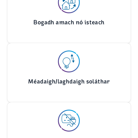
Bogadh amach nó isteach
Méadaigh/laghdaigh soláthar