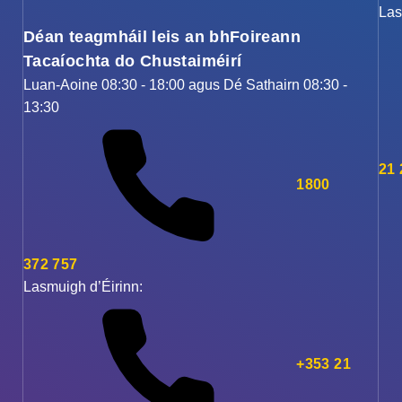
Las
Déan teagmháil leis an bhFoireann
Tacaíochta do Chustaiméirí
Luan-Aoine 08:30 - 18:00 agus Dé Sathairn 08:30 -
13:30
21
1800
372 757
Lasmuigh d’Éirinn:
+353 21