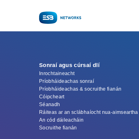
Sonraí agus cúrsaí dlí
Inrochtaineacht
Príobháideachas sonraí
Príobháideachas & socruithe fianán
Cóipcheart
Séanadh
Ráiteas ar an sclábhaíocht nua-aimseartha
An cód dáileacháin
Socruithe fianán