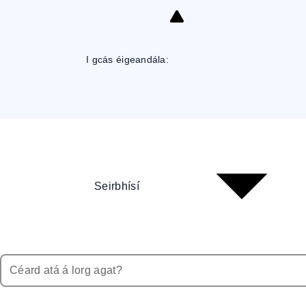
Skip
to
Content
I gcás éigeandála:
Seirbhísí