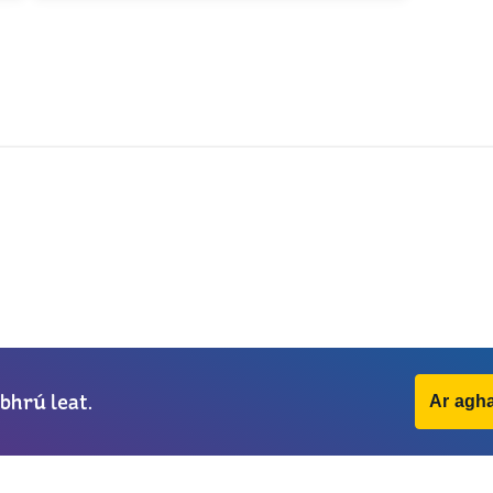
bhrú leat.
Ar agha