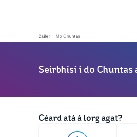
Baile
Mo Chuntas
Seirbhísí i do Chuntas 
Céard atá á lorg agat?