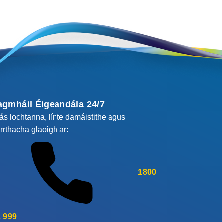
agmháil Éigeandála 24/7
cás lochtanna, línte damáistithe agus
rrthacha glaoigh ar:
1800
 999