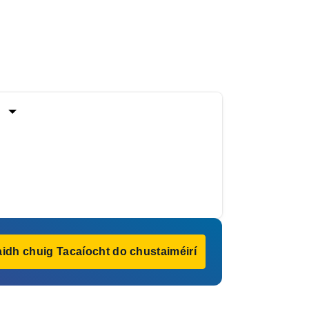
idh chuig Tacaíocht do chustaiméirí