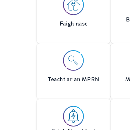
B
Faigh nasc
Teacht ar an MPRN
M