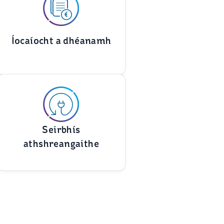
Íocaíocht a dhéanamh
Seirbhís
athshreangaithe