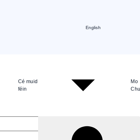
English
Cé muid
Mo
féin
Chu