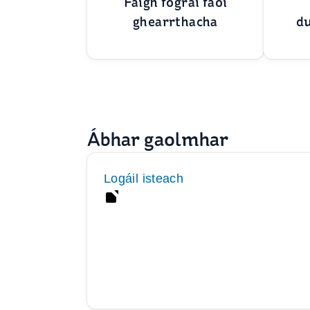
Faigh fógraí faoi
ghearrthacha
du
Ábhar gaolmhar
Logáil isteach