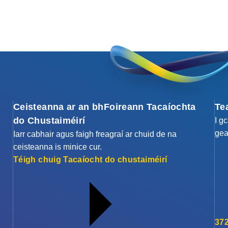
Ceisteanna ar an bhFoireann Tacaíochta
Te
do Chustaiméirí
I g
gea
Iarr cabhair agus faigh freagraí ar chuid de na
ceisteanna is minice cur.
Téigh chuig Tacaíocht do chustaiméirí
372