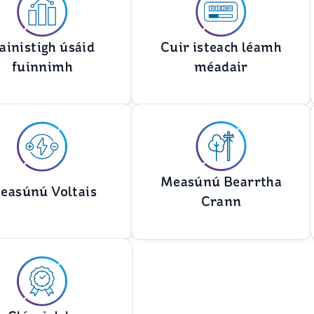
ainistigh úsáid
Cuir isteach léamh
fuinnimh
méadair
Measúnú Bearrtha
easúnú Voltais
Crann