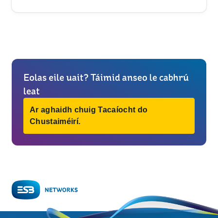
Eolas eile uait? Táimid anseo le cabhrú
leat
Ar aghaidh chuig Tacaíocht do
Chustaiméirí.