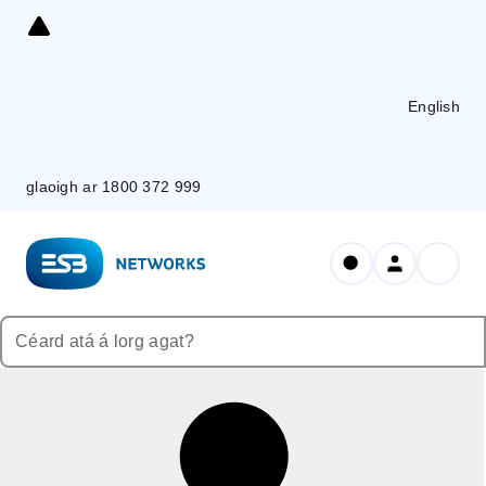
Skip
to
Content
English
glaoigh ar 1800 372 999