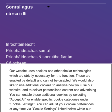
Sonraí agus
cúrsaí dlí
Inrochtaineacht
Príobháideachas sonraí
Príobháideachas & socruithe fianán
Cóipcheart
Séanadh
Our website uses cookies and other similar technologies
Ráiteas ar an sclábhaíocht nua-aimseartha
which are strictly necessary for it to function. These are
enabled by default and cannot be disabled. We would also
An cód dáileacháin
like to use additional cookies to analyse how you use our
Socruithe fianán
website, and to deliver personalised content and advertising.
You can enable these additional cookies by selecting
“Accept All” or enable specific cookie categories under
“Cookie Settings”. You can adjust your cookie preferences
at any time via “Cookie Settings” linked below within our