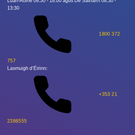
Luan-Aoine 08:30 - 18:00 agus Dé Sathairn 08:30 -
13:30
1800 372
757
Lasmuigh d’Éirinn:
+353 21
2386555