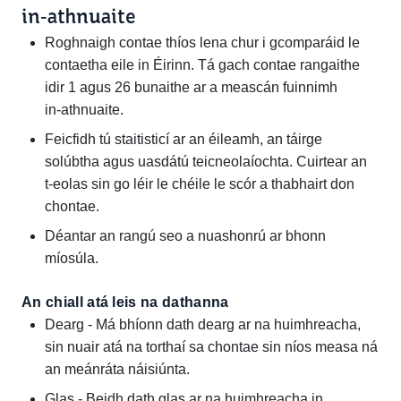
in‑athnuaite
Roghnaigh contae thíos lena chur i gcomparáid le
contaetha eile in Éirinn. Tá gach contae rangaithe
idir 1 agus 26 bunaithe ar a meascán fuinnimh
in‑athnuaite.
Feicfidh tú staitisticí ar an éileamh, an táirge
solúbtha agus uasdátú teicneolaíochta. Cuirtear an
t‑eolas sin go léir le chéile le scór a thabhairt don
chontae.
Déantar an rangú seo a nuashonrú ar bhonn
míosúla.
An chiall atá leis na dathanna
Dearg - Má bhíonn dath dearg ar na huimhreacha,
sin nuair atá na torthaí sa chontae sin níos measa ná
an meánráta náisiúnta.
Glas - Beidh dath glas ar na huimhreacha in