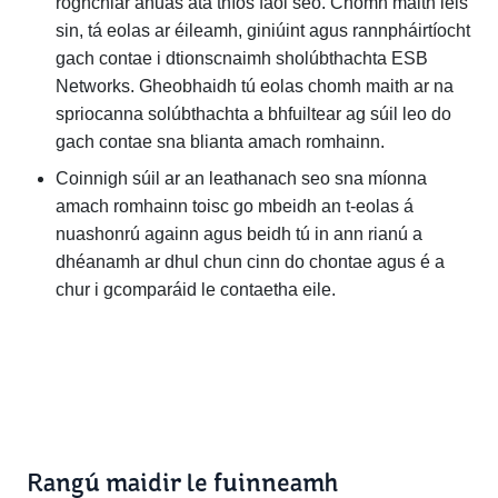
roghchlár anuas atá thíos faoi seo. Chomh maith leis
sin, tá eolas ar éileamh, giniúint agus rannpháirtíocht
gach contae i dtionscnaimh sholúbthachta ESB
Networks. Gheobhaidh tú eolas chomh maith ar na
spriocanna solúbthachta a bhfuiltear ag súil leo do
gach contae sna blianta amach romhainn.
Coinnigh súil ar an leathanach seo sna míonna
amach romhainn toisc go mbeidh an t‑eolas á
nuashonrú againn agus beidh tú in ann rianú a
dhéanamh ar dhul chun cinn do chontae agus é a
chur i gcomparáid le contaetha eile.
Rangú maidir le fuinneamh