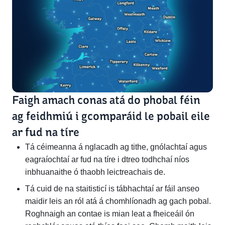
Faigh amach conas atá do phobal féin
ag feidhmiú i gcomparáid le pobail eile
ar fud na tíre
Tá céimeanna á nglacadh ag tithe, gnólachtaí agus
eagraíochtaí ar fud na tíre i dtreo todhchaí níos
inbhuanaithe ó thaobh leictreachais de.
Tá cuid de na staitisticí is tábhachtaí ar fáil anseo
maidir leis an ról atá á chomhlíonadh ag gach pobal.
Roghnaigh an contae is mian leat a fheiceáil ón