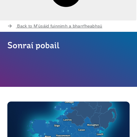
Back to
M'úsáid fuinnimh a bharrfheabhsú
Sonraí pobail