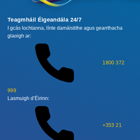
Teagmháil Éigeandála 24/7
I gcás lochtanna, línte damáistithe agus gearrthacha
glaoigh ar:
1800 372
999
Lasmuigh d’Éirinn:
+353 21