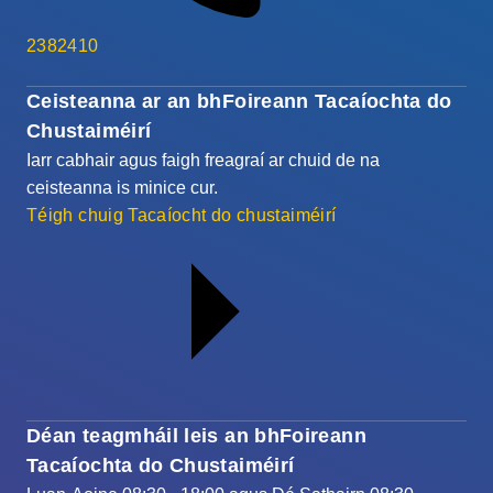
2382410
Ceisteanna ar an bhFoireann Tacaíochta do
Chustaiméirí
Iarr cabhair agus faigh freagraí ar chuid de na
ceisteanna is minice cur.
Téigh chuig Tacaíocht do chustaiméirí
Déan teagmháil leis an bhFoireann
Tacaíochta do Chustaiméirí