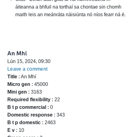
áiteanna a bhfuil na torthaí sa chontae sin chomh
maith leis an meánráta náisiúnta nó níos fearr ná é.
An Mhí
Lún 15, 2024, 09:30
Leave a comment
Title :
An Mhí
Micro gen :
45000
Mini gen :
3163
Required flexibility :
22
B t p commercial :
0
Domestic response :
343
B t p domestic :
2463
E v :
10