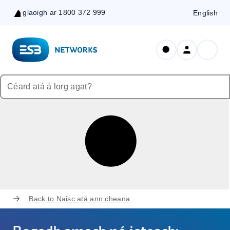
glaoigh ar 1800 372 999
English
Skip
to
Content
Back to
Naisc atá ann cheana