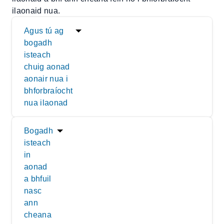
ilaonaid nua.
Agus tú ag
bogadh
isteach
chuig aonad
aonair nua i
bhforbraíocht
nua ilaonad
Bogadh
isteach
in
aonad
a bhfuil
nasc
ann
cheana