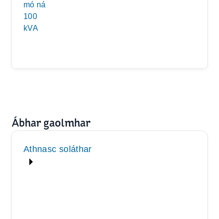
mó ná
100
kVA
Ábhar gaolmhar
Athnasc soláthar