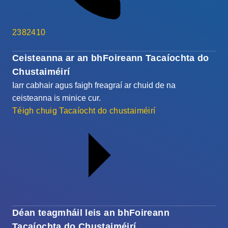
2382410
Ceisteanna ar an bhFoireann Tacaíochta do
Chustaiméirí
Iarr cabhair agus faigh freagraí ar chuid de na
ceisteanna is minice cur.
Téigh chuig Tacaíocht do chustaiméirí
Déan teagmháil leis an bhFoireann
Tacaíochta do Chustaiméirí