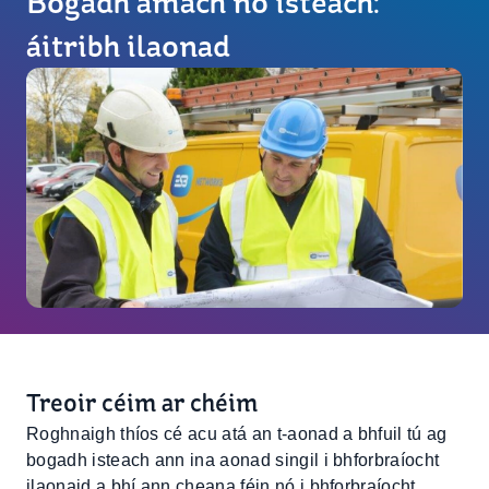
Bogadh amach nó isteach:
áitribh ilaonad
Treoir céim ar chéim
Roghnaigh thíos cé acu atá an t-aonad a bhfuil tú ag
bogadh isteach ann ina aonad singil i bhforbraíocht
ilaonaid a bhí ann cheana féin nó i bhforbraíocht