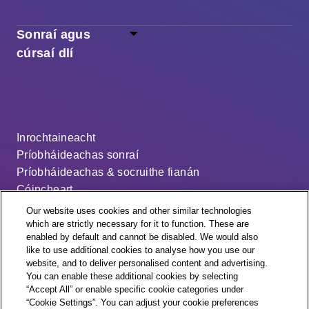
Sonraí agus
cúrsaí dlí
Inrochtaineacht
Príobháideachas sonraí
Príobháideachas & socruithe fianán
Cóipcheart
Séanadh
Our website uses cookies and other similar technologies
Ráiteas ar an sclábhaíocht nua-aimseartha
which are strictly necessary for it to function. These are
enabled by default and cannot be disabled. We would also
An cód dáileacháin
like to use additional cookies to analyse how you use our
Socruithe fianán
website, and to deliver personalised content and advertising.
You can enable these additional cookies by selecting
“Accept All” or enable specific cookie categories under
“Cookie Settings”. You can adjust your cookie preferences