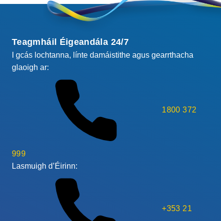
Teagmháil Éigeandála 24/7
I gcás lochtanna, línte damáistithe agus gearrthacha
glaoigh ar:
1800 372
999
Lasmuigh d’Éirinn:
+353 21