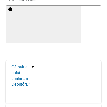
Cá háit a
bhfuil
uimhir an
Deontóra?