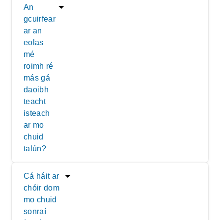
An
gcuirfear
ar an
eolas
mé
roimh ré
más gá
daoibh
teacht
isteach
ar mo
chuid
talún?
Cá háit ar
chóir dom
mo chuid
sonraí