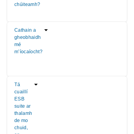
chúiteamh?
Cathain a
gheobhaidh
mé
m’íocaíocht?
Tá
cuaillí
ESB
suite ar
thalamh
de mo
chuid,