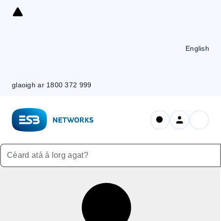
Skip
to
Content
English
glaoigh ar 1800 372 999