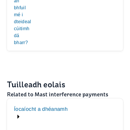
an
bhfuil
mé i
dteideal
cúitimh
dá
bharr?
Tuilleadh eolais
Related to Mast interference payments
Íocaíocht a dhéanamh