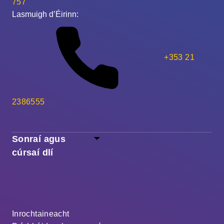
757
Lasmuigh d’Éirinn:
+353 21
2386555
Sonraí agus
cúrsaí dlí
Inrochtaineacht