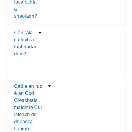
íocaíochta
a
sheoladh?
Cén ráta
cúitimh a
thabharfar
dom?
Cad é an rud
é an Cód
Cleachtais
maidir le Cur
Isteach de
dheasca
Crainn