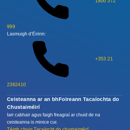
1800 372
999
Lasmuigh d’Éirinn:
+353 21
2382410
Ceisteanna ar an bhFoireann Tacaíochta do
Chustaiméirí
Iarr cabhair agus faigh freagraí ar chuid de na
ceisteanna is minice cur.
Téigh chuig Tacaíocht do chustaiméirí