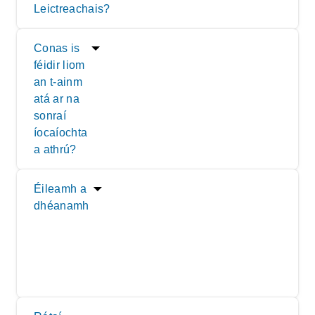
Leictreachais?
Conas is
féidir liom
an t-ainm
atá ar na
sonraí
íocaíochta
a athrú?
Éileamh a
dhéanamh