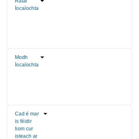
Rátaí
Íocaíochta
Modh
Íocaíochta
Cad é mar
is féidir
liom cur
isteach ar