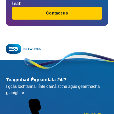
leat
Contact us
Teagmháil Éigeandála 24/7
I gcás lochtanna, línte damáistithe agus gearrthacha
glaoigh ar: