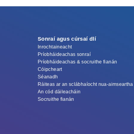
Sonraí agus cúrsaí dlí
Inrochtaineacht
Príobháideachas sonraí
Príobháideachas & socruithe fianán
Cóipcheart
Séanadh
Ráiteas ar an sclábhaíocht nua-aimseartha
An cód dáileacháin
Socruithe fianán