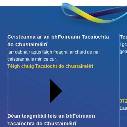
Ceisteanna ar an bhFoireann Tacaíochta
Te
do Chustaiméirí
I g
gea
Iarr cabhair agus faigh freagraí ar chuid de na
ceisteanna is minice cur.
Téigh chuig Tacaíocht do chustaiméirí
372
Las
Déan teagmháil leis an bhFoireann
Tacaíochta do Chustaiméirí