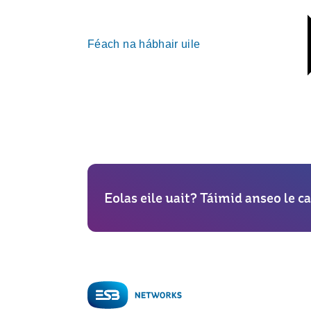
Féach na hábhair uile
Eolas eile uait? Táimid anseo le ca