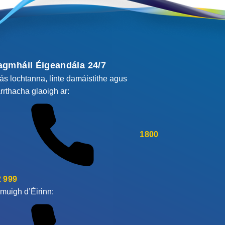
agmháil Éigeandála 24/7
cás lochtanna, línte damáistithe agus
rrthacha glaoigh ar:
1800
 999
muigh d’Éirinn: