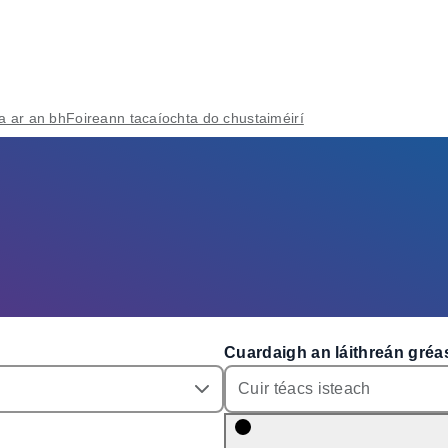
a ar an bhFoireann tacaíochta do chustaiméirí
Cuardaigh an láithreán gréa