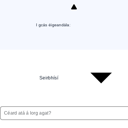
Skip
to
Content
I gcás éigeandála:
Seirbhísí