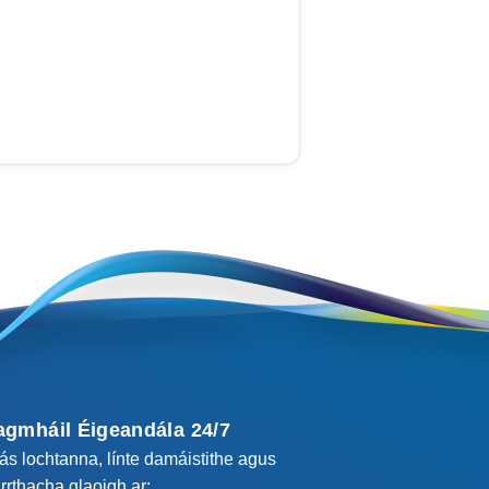
agmháil Éigeandála 24/7
cás lochtanna, línte damáistithe agus
rrthacha glaoigh ar: