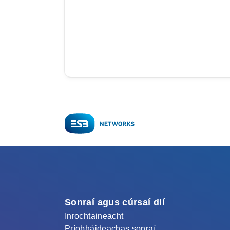
Sonraí agus cúrsaí dlí
Inrochtaineacht
Príobháideachas sonraí