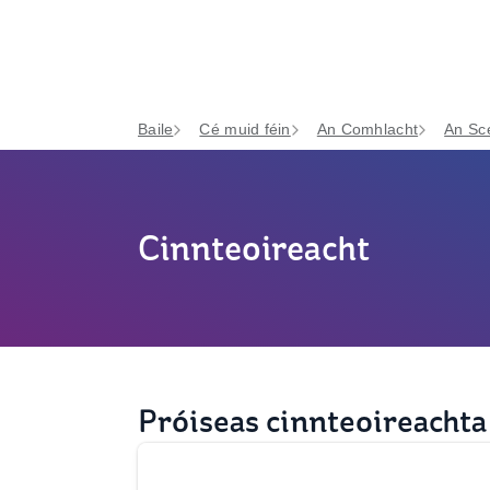
Baile
Cé muid féin
An Comhlacht
An Sc
Cinnteoireacht
Próiseas cinnteoireachta