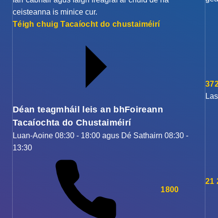
ceisteanna is minice cur.
Téigh chuig Tacaíocht do chustaiméirí
372
Las
Déan teagmháil leis an bhFoireann
Tacaíochta do Chustaiméirí
Luan-Aoine 08:30 - 18:00 agus Dé Sathairn 08:30 -
13:30
21
1800