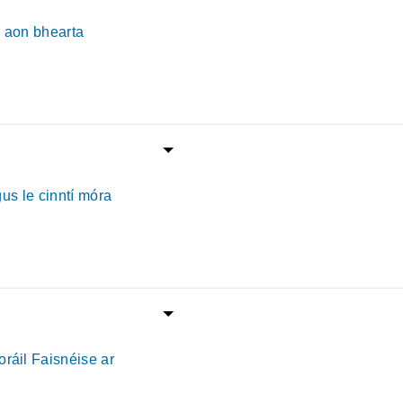
r aon bhearta
us le cinntí móra
áil Faisnéise ar