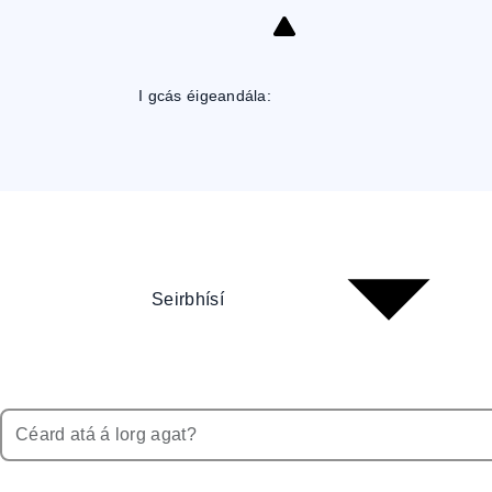
Skip
to
Content
I gcás éigeandála:
Seirbhísí