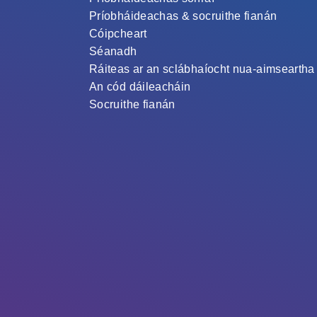
Príobháideachas & socruithe fianán
Cóipcheart
Séanadh
Ráiteas ar an sclábhaíocht nua-aimseartha
An cód dáileacháin
Socruithe fianán