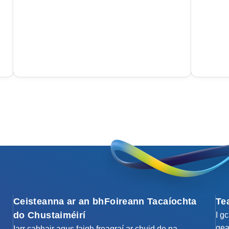
Ceisteanna ar an bhFoireann Tacaíochta
Te
do Chustaiméirí
I g
gea
Iarr cabhair agus faigh freagraí ar chuid de na