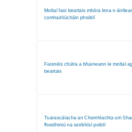
Moltaí faoi beartais mhóra lena n-áirítea
comhairliúcháin phoiblí
Faisnéis chúlra a bhaineann le moltaí ag
beartais
Tuarascálacha an Chomhlachta um Shaor
fheidhmiú na seirbhísí poiblí