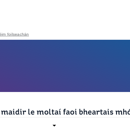
éim foilseachán
 maidir le moltaí faoi bheartais mh