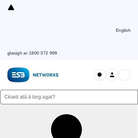
Skip
to
Content
English
glaoigh ar 1800 372 999