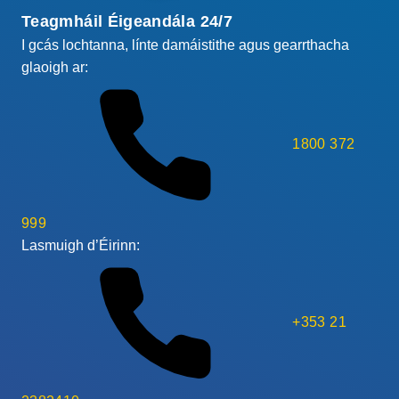
Teagmháil Éigeandála 24/7
I gcás lochtanna, línte damáistithe agus gearrthacha
glaoigh ar:
1800 372
999
Lasmuigh d’Éirinn:
+353 21