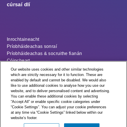
cúrsaí dlí
Inrochtaineacht
Príobháideachas sonraí
Príobháideachas & socruithe fianán
Cóipcheart
Séanadh
Our website uses cookies and other similar technologies
Ráiteas ar an sclábhaíocht nua-aimseartha
which are strictly necessary for it to function. These are
enabled by default and cannot be disabled. We would also
An cód dáileacháin
like to use additional cookies to analyse how you use our
Socruithe fianán
website, and to deliver personalised content and advertising.
You can enable these additional cookies by selecting
“Accept All” or enable specific cookie categories under
“Cookie Settings”. You can adjust your cookie preferences
at any time via “Cookie Settings” linked below within our
website’s footer.
© + ® ESB Networks 2026. All rights reserved.