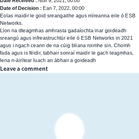
Date Received :
Noll 9, 2021, 00:00
Date of Decision :
Ean 7, 2022, 00:00
Eolas maidir le goid sreangaithe agus míreanna eile ó ESB
Networks.
Líon na dteagmhas amhrasta gadaíochta inar goideadh
sreangú agus infreastruchtúr eile ó ESB Networks in 2021
agus i ngach ceann de na cúig bliana roimhe sin. Chomh
fada agus is féidir, tabhair sonraí maidir le gach teagmhas,
lena n-áirítear luach an ábhair a goideadh
Leave a comment