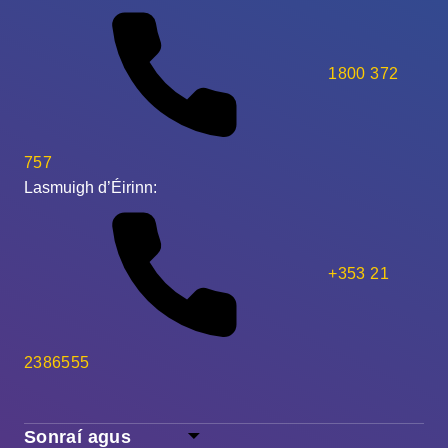
1800 372
757
Lasmuigh d’Éirinn:
+353 21
2386555
Sonraí agus