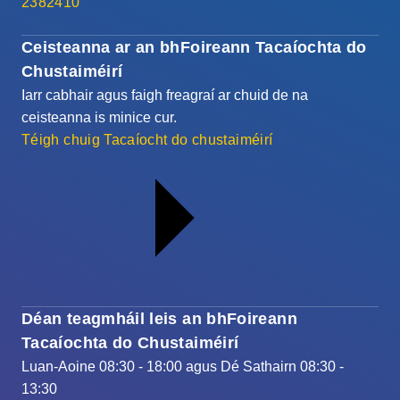
2382410
Ceisteanna ar an bhFoireann Tacaíochta do
Chustaiméirí
Iarr cabhair agus faigh freagraí ar chuid de na
ceisteanna is minice cur.
Téigh chuig Tacaíocht do chustaiméirí
Déan teagmháil leis an bhFoireann
Tacaíochta do Chustaiméirí
Luan-Aoine 08:30 - 18:00 agus Dé Sathairn 08:30 -
13:30