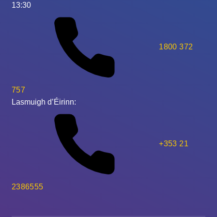
13:30
1800 372
757
Lasmuigh d’Éirinn:
+353 21
2386555