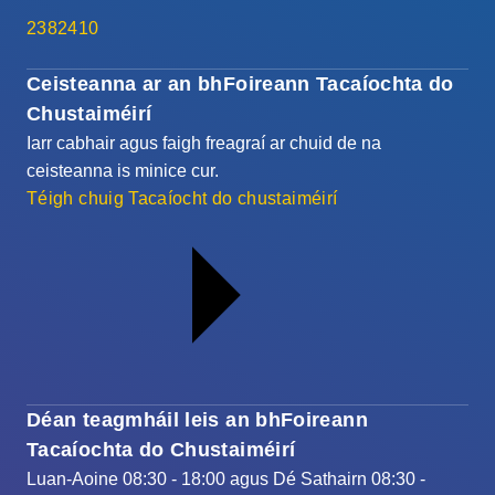
2382410
Ceisteanna ar an bhFoireann Tacaíochta do
Chustaiméirí
Iarr cabhair agus faigh freagraí ar chuid de na
ceisteanna is minice cur.
Téigh chuig Tacaíocht do chustaiméirí
Déan teagmháil leis an bhFoireann
Tacaíochta do Chustaiméirí
Luan-Aoine 08:30 - 18:00 agus Dé Sathairn 08:30 -