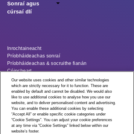
Sonraí agus
cúrsaí dlí
Inrochtaineacht
Príobháideachas sonraí
Príobháideachas & socruithe fianán
Cóipcheart
Séanadh
Our website uses cookies and other similar technologies
Ráiteas ar an sclábhaíocht nua-aimseartha
which are strictly necessary for it to function. These are
enabled by default and cannot be disabled. We would also
An cód dáileacháin
like to use additional cookies to analyse how you use our
Socruithe fianán
website, and to deliver personalised content and advertising.
You can enable these additional cookies by selecting
“Accept All” or enable specific cookie categories under
“Cookie Settings”. You can adjust your cookie preferences
at any time via “Cookie Settings” linked below within our
website’s footer.