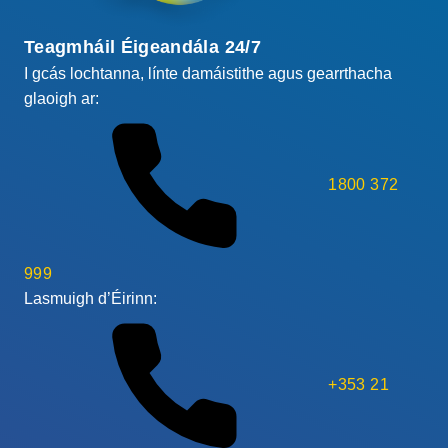
Teagmháil Éigeandála 24/7
I gcás lochtanna, línte damáistithe agus gearrthacha
glaoigh ar:
1800 372
999
Lasmuigh d’Éirinn:
+353 21