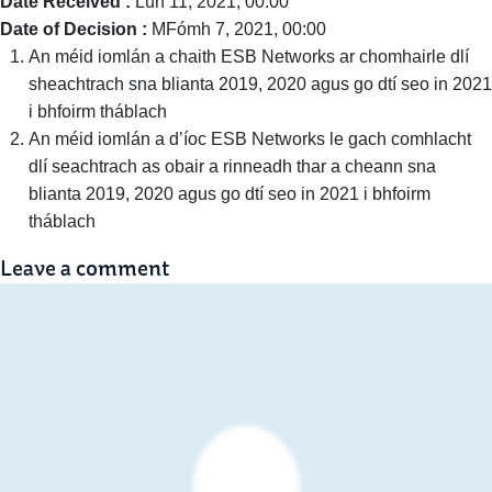
Date Received :
Lún 11, 2021, 00:00
Date of Decision :
MFómh 7, 2021, 00:00
An méid iomlán a chaith ESB Networks ar chomhairle dlí
sheachtrach sna blianta 2019, 2020 agus go dtí seo in 2021
i bhfoirm tháblach
An méid iomlán a d’íoc ESB Networks le gach comhlacht
dlí seachtrach as obair a rinneadh thar a cheann sna
blianta 2019, 2020 agus go dtí seo in 2021 i bhfoirm
tháblach
Leave a comment