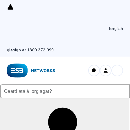
Skip
to
Content
English
glaoigh ar 1800 372 999