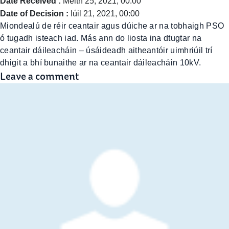
Date Received :
Meith 25, 2021, 00:00
Date of Decision :
Iúil 21, 2021, 00:00
Miondealú de réir ceantair agus dúiche ar na tobhaigh PSO
ó tugadh isteach iad. Más ann do liosta ina dtugtar na
ceantair dáileacháin – úsáideadh aitheantóir uimhriúil trí
dhigit a bhí bunaithe ar na ceantair dáileacháin 10kV.
Leave a comment