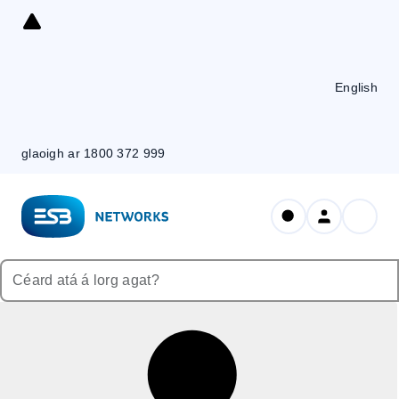
Skip
to
Content
English
glaoigh ar 1800 372 999