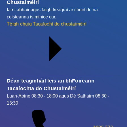
Chustaiméirí
Iarr cabhair agus faigh freagraí ar chuid de na
ceisteanna is minice cur.
Téigh chuig Tacaíocht do chustaiméirí
Déan teagmháil leis an bhFoireann
Tacaíochta do Chustaiméirí
Luan-Aoine 08:30 - 18:00 agus Dé Sathairn 08:30 -
13:30