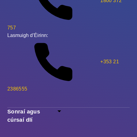
1800 372
757
Lasmuigh d’Éirinn:
+353 21
2386555
Sonraí agus
cúrsaí dlí