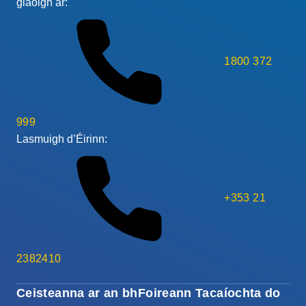
glaoigh ar:
1800 372
999
Lasmuigh d’Éirinn:
+353 21
2382410
Ceisteanna ar an bhFoireann Tacaíochta do