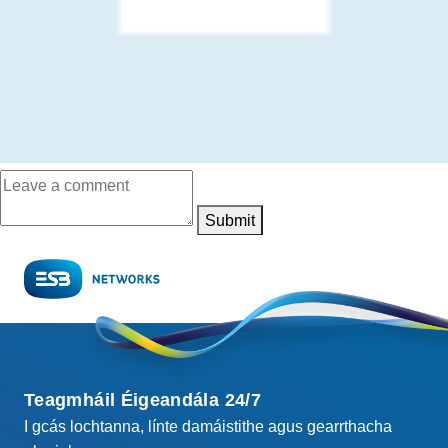
Submit
Teagmháil Éigeandála 24/7
I gcás lochtanna, línte damáistithe agus gearrthacha