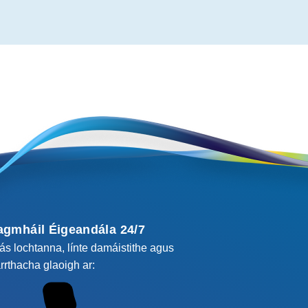
agmháil Éigeandála 24/7
cás lochtanna, línte damáistithe agus
rrthacha glaoigh ar: