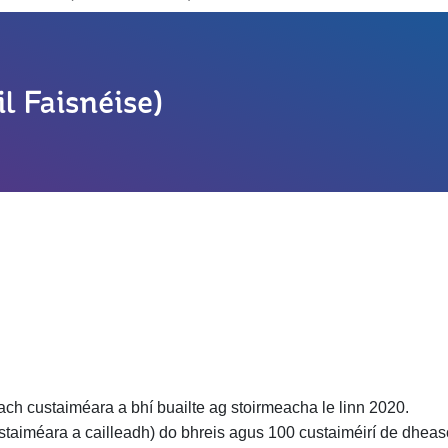
l Faisnéise)
ch custaiméara a bhí buailte ag stoirmeacha le linn 2020.
ustaiméara a cailleadh) do bhreis agus 100 custaiméirí de dhea