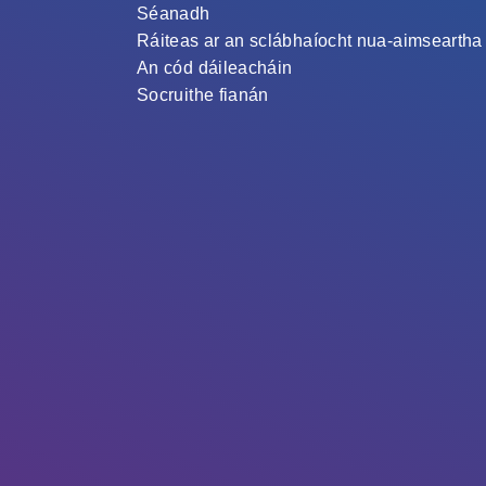
Séanadh
Ráiteas ar an sclábhaíocht nua-aimseartha
An cód dáileacháin
Socruithe fianán