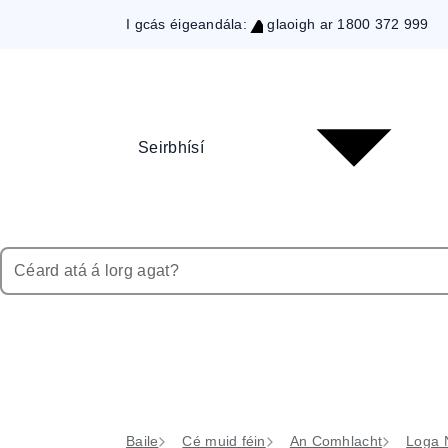
I gcás éigeandála:
glaoigh ar 1800 372 999
Skip
to
Content
Seirbhísí
Baile
Cé muid féin
An Comhlacht
Loga N