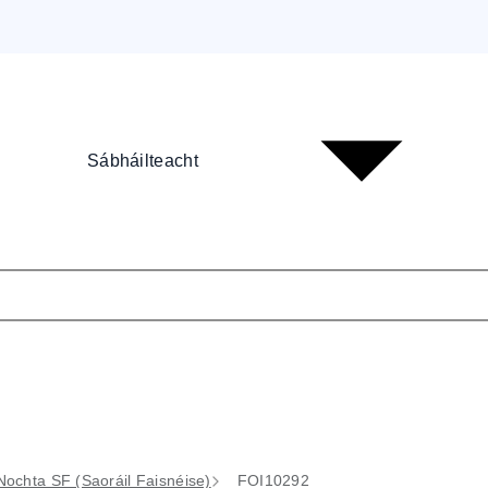
Sábháilteacht
ochta SF (Saoráil Faisnéise)
FOI10292