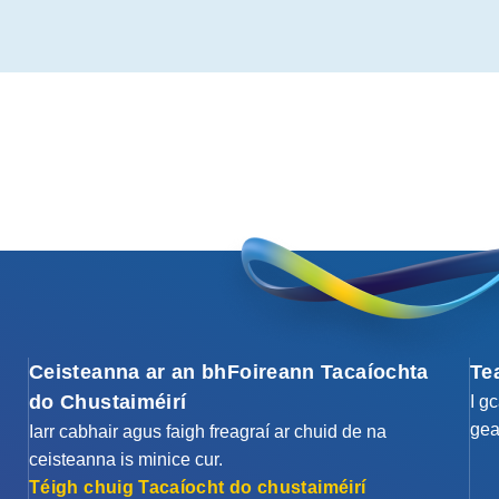
Ceisteanna ar an bhFoireann Tacaíochta
Te
do Chustaiméirí
I g
gea
Iarr cabhair agus faigh freagraí ar chuid de na
ceisteanna is minice cur.
Téigh chuig Tacaíocht do chustaiméirí