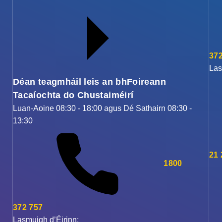
372
Las
Déan teagmháil leis an bhFoireann
Tacaíochta do Chustaiméirí
Luan-Aoine 08:30 - 18:00 agus Dé Sathairn 08:30 -
13:30
21
1800
372 757
Lasmuigh d’Éirinn: