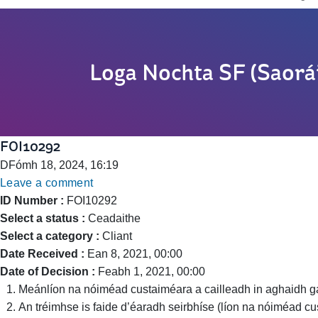
Loga Nochta SF (Saorái
FOI10292
DFómh 18, 2024, 16:19
Leave a comment
ID Number :
FOI10292
Select a status :
Ceadaithe
Select a category :
Cliant
Date Received :
Ean 8, 2021, 00:00
Date of Decision :
Feabh 1, 2021, 00:00
Meánlíon na nóiméad custaiméara a cailleadh in aghaidh ga
An tréimhse is faide d’éaradh seirbhíse (líon na nóiméad c