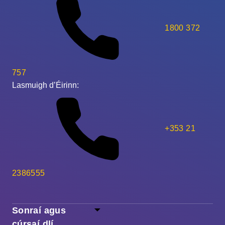
1800 372
757
Lasmuigh d’Éirinn:
+353 21
2386555
Sonraí agus
cúrsaí dlí