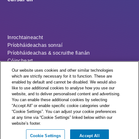
Inrochtaineacht
Príobháideachas sonraí
Príobháideachas & socruithe fianán
Cóipcheart
Séanadh
Our website uses cookies and other similar technologies
Ráiteas ar an sclábhaíocht nua-aimseartha
which are strictly necessary for it to function. These are
enabled by default and cannot be disabled. We would also
An cód dáileacháin
like to use additional cookies to analyse how you use our
Socruithe fianán
website, and to deliver personalised content and advertising.
You can enable these additional cookies by selecting
“Accept All” or enable specific cookie categories under
“Cookie Settings”. You can adjust your cookie preferences
at any time via “Cookie Settings” linked below within our
website’s footer.
© + ® ESB Networks 2026. All rights reserved.
Cookie Settings
Accept All