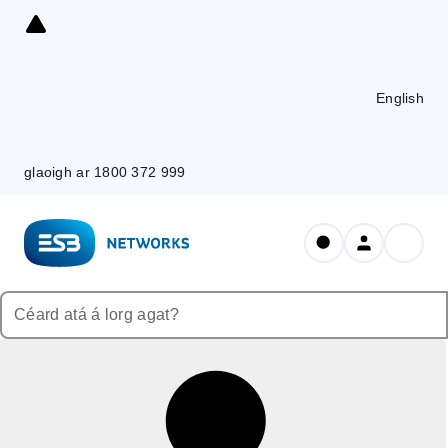
Skip
to
Content
English
glaoigh ar 1800 372 999