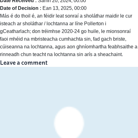
Date Received :
Samh 20, 2024, 00:00
Date of Decision :
Ean 13, 2025, 00:00
Más é do thoil é, an féidir leat sonraí a sholáthar maidir le cur
isteach ar sholáthar / lochtanna ar líne Pollerton i
gCeatharlach; don tréimhse 2020-24 go huile, le mionsonraí
faoi mhéid na mbristeacha cumhachta sin, fad gach briste,
cúiseanna na lochtanna, agus aon ghníomhartha feabhsaithe a
rinneadh chun teacht na lochtanna sin arís a sheachaint.
Leave a comment