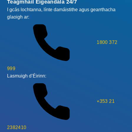
Teagmháil Éigeandála 24/7
I gcás lochtanna, línte damáistithe agus gearrthacha
glaoigh ar:
1800 372
999
Lasmuigh d’Éirinn:
+353 21
2382410