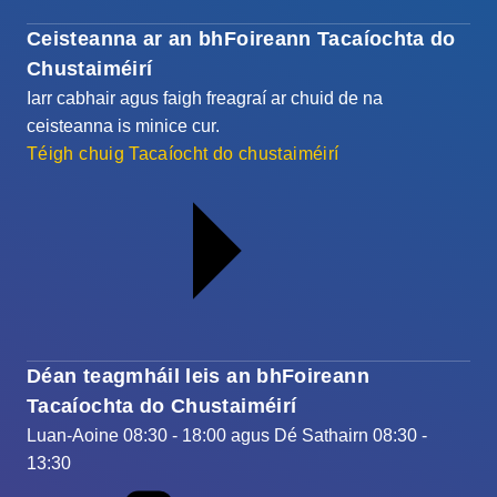
Ceisteanna ar an bhFoireann Tacaíochta do
Chustaiméirí
Iarr cabhair agus faigh freagraí ar chuid de na
ceisteanna is minice cur.
Téigh chuig Tacaíocht do chustaiméirí
Déan teagmháil leis an bhFoireann
Tacaíochta do Chustaiméirí
Luan-Aoine 08:30 - 18:00 agus Dé Sathairn 08:30 -
13:30