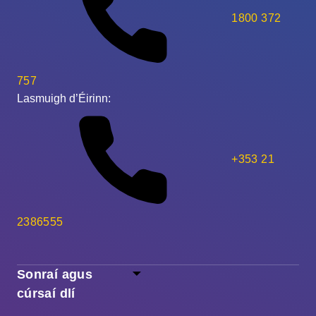
1800 372
757
Lasmuigh d’Éirinn:
+353 21
2386555
Sonraí agus
cúrsaí dlí