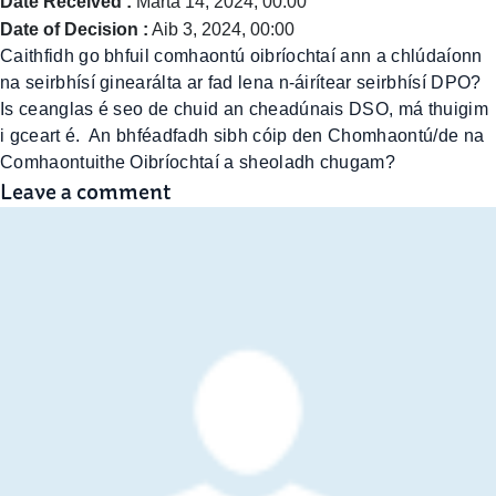
Date Received :
Márta 14, 2024, 00:00
Date of Decision :
Aib 3, 2024, 00:00
Caithfidh go bhfuil comhaontú oibríochtaí ann a chlúdaíonn
na seirbhísí ginearálta ar fad lena n-áirítear seirbhísí DPO?
Is ceanglas é seo de chuid an cheadúnais DSO, má thuigim
i gceart é. An bhféadfadh sibh cóip den Chomhaontú/de na
Comhaontuithe Oibríochtaí a sheoladh chugam?
Leave a comment