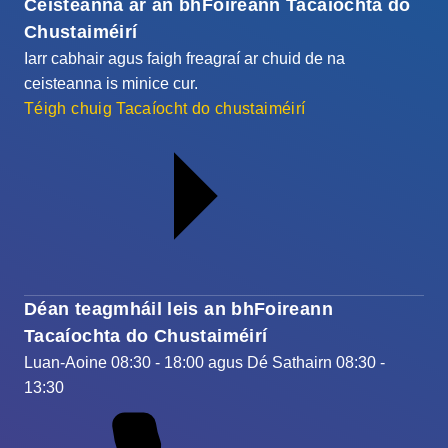
Ceisteanna ar an bhFoireann Tacaíochta do
Chustaiméirí
Iarr cabhair agus faigh freagraí ar chuid de na
ceisteanna is minice cur.
Téigh chuig Tacaíocht do chustaiméirí
Déan teagmháil leis an bhFoireann
Tacaíochta do Chustaiméirí
Luan-Aoine 08:30 - 18:00 agus Dé Sathairn 08:30 -
13:30