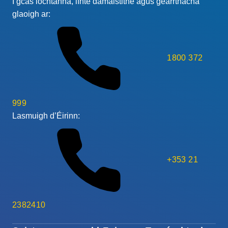
I gcás lochtanna, línte damáistithe agus gearrthacha
glaoigh ar:
1800 372
999
Lasmuigh d’Éirinn:
+353 21
2382410