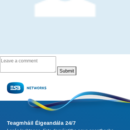
Submit
Teagmháil Éigeandála 24/7