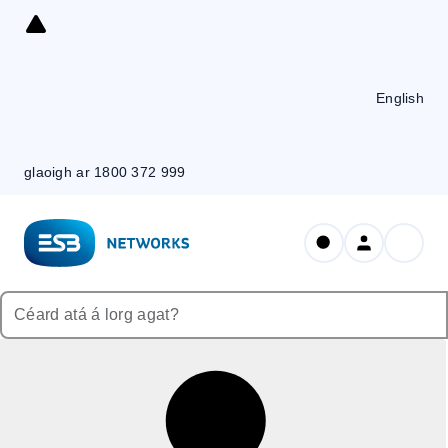
Skip
to
Content
English
glaoigh ar 1800 372 999