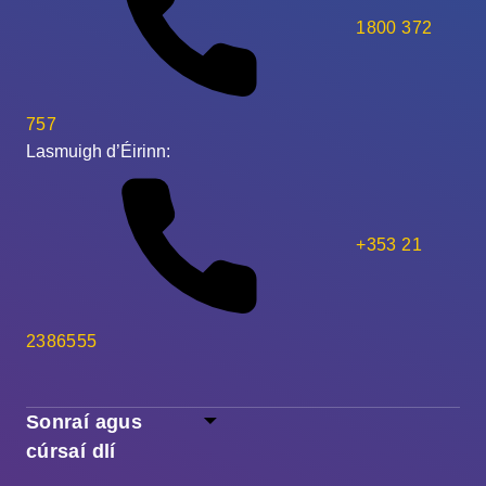
1800 372
757
Lasmuigh d’Éirinn:
+353 21
2386555
Sonraí agus
cúrsaí dlí