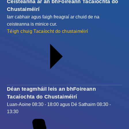
Ceisteanna ar an bhFoireann Tacaíochta do
Chustaiméirí
Iarr cabhair agus faigh freagraí ar chuid de na
ceisteanna is minice cur.
Téigh chuig Tacaíocht do chustaiméirí
Déan teagmháil leis an bhFoireann
Tacaíochta do Chustaiméirí
Luan-Aoine 08:30 - 18:00 agus Dé Sathairn 08:30 -
13:30