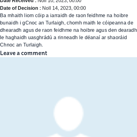
Date Received :
Noll 10, 2023, 00:00
Date of Decision :
Noll 14, 2023, 00:00
Ba mhaith liom cóip a iarraidh de raon feidhme na hoibre
bunaidh i gCnoc an Turlaigh, chomh maith le cóipeanna de
dhearadh agus de raon feidhme na hoibre agus den dearadh
le haghaidh uasghrádú a rinneadh le déanaí ar shaoráid
Chnoc an Turlaigh.
Leave a comment