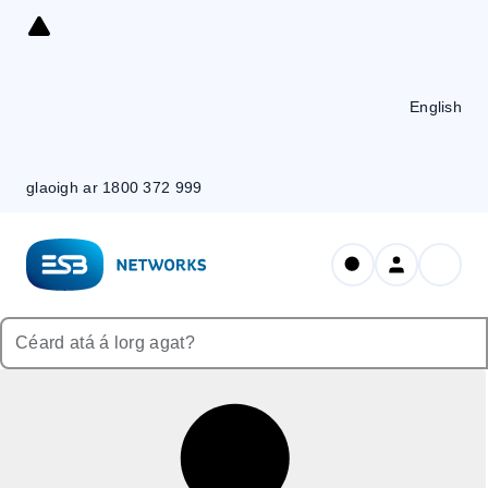
Skip
to
Content
English
glaoigh ar 1800 372 999