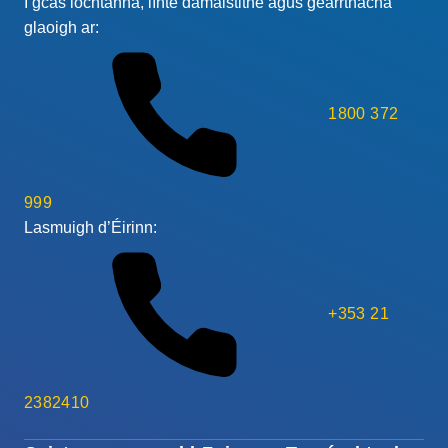
I gcás lochtanna, línte damáistithe agus gearrthacha
glaoigh ar:
1800 372
999
Lasmuigh d’Éirinn:
+353 21
2382410