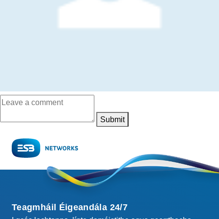
Submit
Teagmháil Éigeandála 24/7