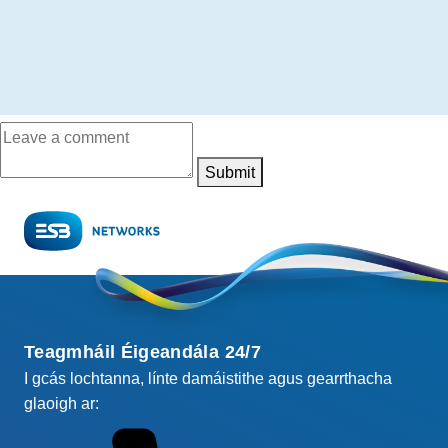
Submit
Teagmháil Éigeandála 24/7
I gcás lochtanna, línte damáistithe agus gearrthacha
glaoigh ar: