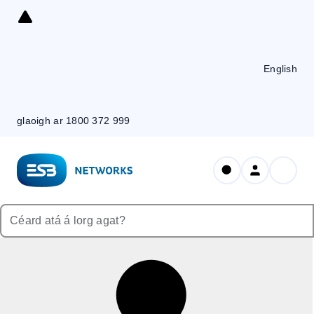
Skip
to
Content
English
glaoigh ar 1800 372 999