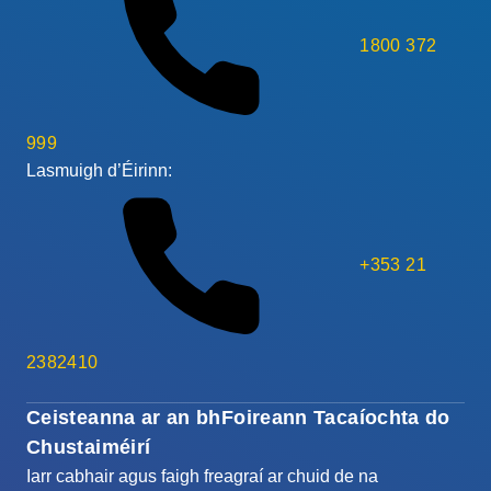
1800 372
999
Lasmuigh d’Éirinn:
+353 21
2382410
Ceisteanna ar an bhFoireann Tacaíochta do
Chustaiméirí
Iarr cabhair agus faigh freagraí ar chuid de na