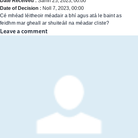
Date Received :
Samh 25, 2023, 00:00
Date of Decision :
Noll 7, 2023, 00:00
Cé mhéad léitheoir méadair a bhí agus atá le baint as
feidhm mar gheall ar shuiteáil na méadar cliste?
Leave a comment