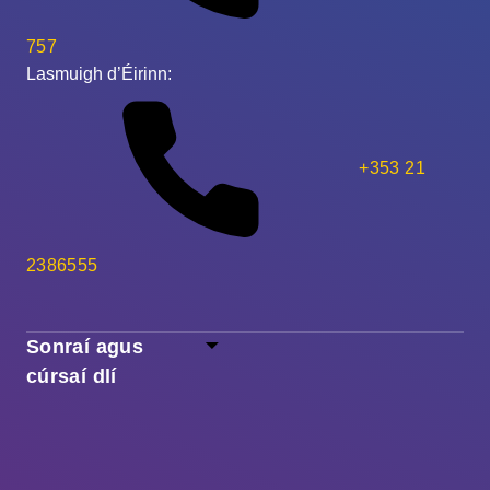
757
Lasmuigh d’Éirinn:
+353 21
2386555
Sonraí agus
cúrsaí dlí