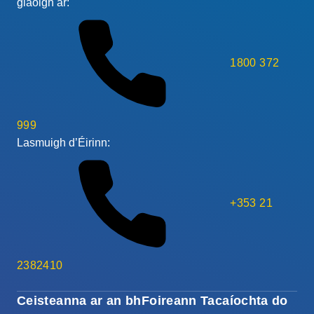
glaoigh ar:
1800 372
999
Lasmuigh d’Éirinn:
+353 21
2382410
Ceisteanna ar an bhFoireann Tacaíochta do