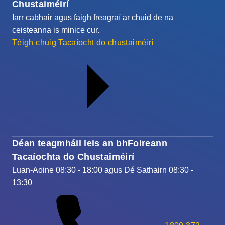
Chustaiméirí
Iarr cabhair agus faigh freagraí ar chuid de na
ceisteanna is minice cur.
Téigh chuig Tacaíocht do chustaiméirí
Déan teagmháil leis an bhFoireann
Tacaíochta do Chustaiméirí
Luan-Aoine 08:30 - 18:00 agus Dé Sathairn 08:30 -
13:30