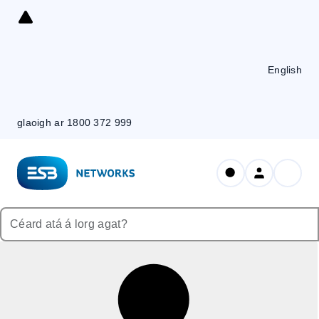
Skip
to
Content
English
glaoigh ar 1800 372 999