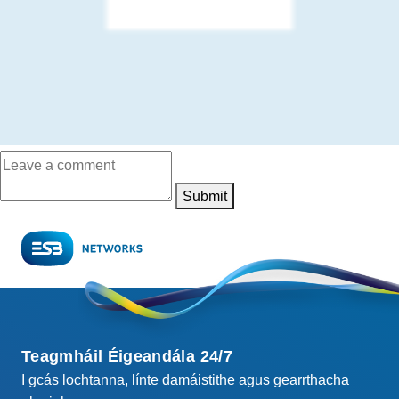
Submit
Teagmháil Éigeandála 24/7
I gcás lochtanna, línte damáistithe agus gearrthacha