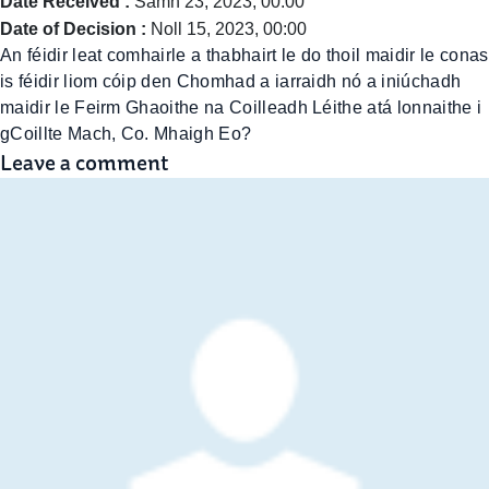
Date Received :
Samh 23, 2023, 00:00
Date of Decision :
Noll 15, 2023, 00:00
An féidir leat comhairle a thabhairt le do thoil maidir le conas
is féidir liom cóip den Chomhad a iarraidh nó a iniúchadh
maidir le Feirm Ghaoithe na Coilleadh Léithe atá lonnaithe i
gCoillte Mach, Co. Mhaigh Eo?
Leave a comment