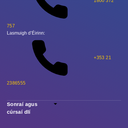
1800 372
757
Lasmuigh d’Éirinn:
+353 21
2386555
Sonraí agus
cúrsaí dlí