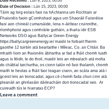
Date Received :
Lún 9, 2023, 00:00
Date of Decision :
Lún 15, 2023, 00:00
Táim ag lorg eolais faoi na hAchtanna um Rochtain ar
Fhaisnéis faoin gComhshaol agus um Shaoráil Faisnéise
faoi aon chineál cumarsáide, lena n-áirítear cruinnithe,
ríomhphoist agus comhráite gutháin, a tharla idir ESB
Networks DSO agus Ballycar Green Energy
https://ballycargreenenergy.ie/ maidir le forbairt fheirm
gaoithe 12 tuirbín atá beartaithe i Míleac, Co. an Chláir. Ba
mhaith liom an fhaisnéis ábhartha ar fad a fháil chomh luath
agus is féidir, le do thoil, maidir leis an mbealach atá molta
do cháblaí tarchurtha, os cionn talún nó faoi thalamh, chomh
maith le heolas a fháil faoi leagan crann, an scála ama atá i
gceist leis an tionscadal, agus cé chomh fada chun cinn atá
pleanáil an ghréasáin dáileacháin don tionscadal seo. Ar
cuireadh tús le hiarratas ECP?
Leave a comment