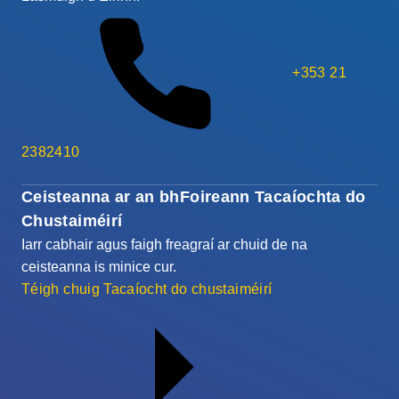
+353 21
2382410
Ceisteanna ar an bhFoireann Tacaíochta do
Chustaiméirí
Iarr cabhair agus faigh freagraí ar chuid de na
ceisteanna is minice cur.
Téigh chuig Tacaíocht do chustaiméirí