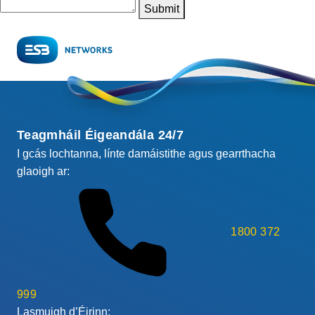
Submit
Teagmháil Éigeandála 24/7
I gcás lochtanna, línte damáistithe agus gearrthacha
glaoigh ar:
1800 372
999
Lasmuigh d’Éirinn: