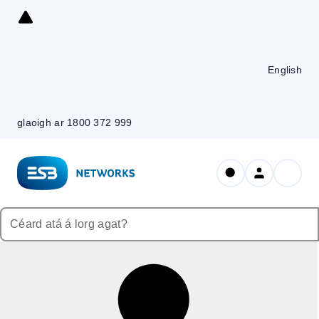
Skip
to
Content
English
glaoigh ar 1800 372 999