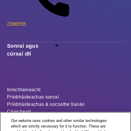
2386555
Sonraí agus
cúrsaí dlí
Inrochtaineacht
Príobháideachas sonraí
Príobháideachas & socruithe fianán
Cóipcheart
Séanadh
Our website uses cookies and other similar technologies
Ráiteas ar an sclábhaíocht nua-aimseartha
which are strictly necessary for it to function. These are