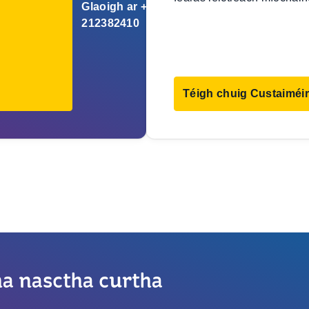
Glaoigh ar +353
212382410
Téigh chuig Custaiméir
cha nasctha curtha