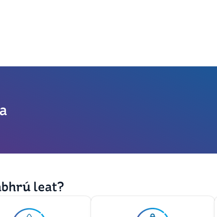
a
abhrú leat?