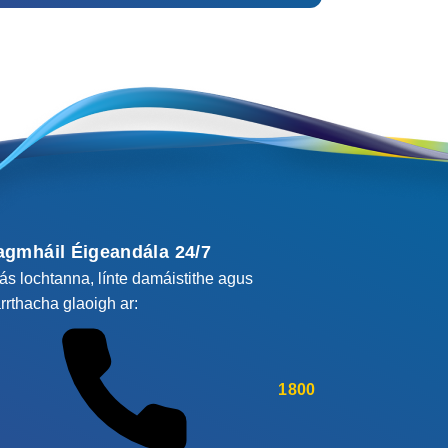
agmháil Éigeandála 24/7
cás lochtanna, línte damáistithe agus
rrthacha glaoigh ar:
1800