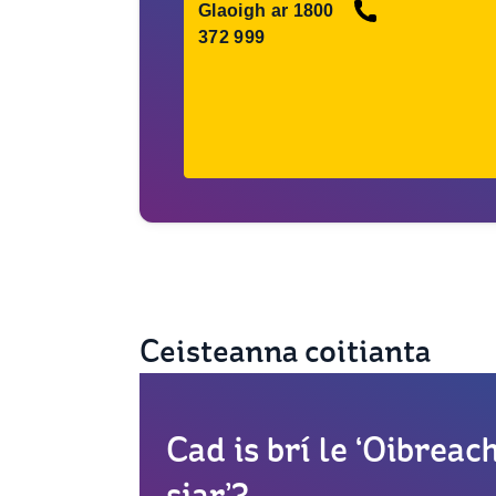
Glaoigh ar 1800
372 999
Ceisteanna coitianta
Cad is brí le ‘Oibrea
siar’?