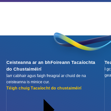
Ceisteanna ar an bhFoireann Tacaíochta
Te
do Chustaiméirí
I g
gea
Iarr cabhair agus faigh freagraí ar chuid de na
ceisteanna is minice cur.
Téigh chuig Tacaíocht do chustaiméirí