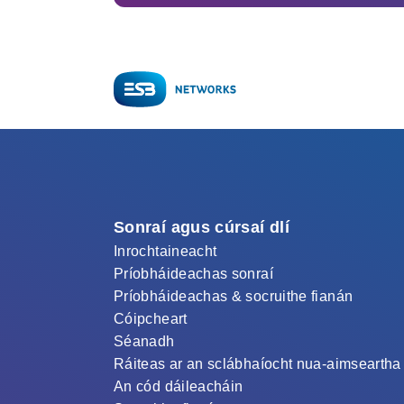
Sonraí agus cúrsaí dlí
Inrochtaineacht
Príobháideachas sonraí
Príobháideachas & socruithe fianán
Cóipcheart
Séanadh
Ráiteas ar an sclábhaíocht nua-aimseartha
An cód dáileacháin