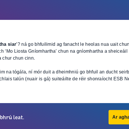
ha siar
’? ná go bhfuilimid ag fanacht le heolas nua uait chu
ach ‘Mo Liosta Gníomhartha’ chun na gníomhartha a sheiceáil
 chur chun cinn.
éim na tógála, ní mór duit a dheimhniú go bhfuil an ducht seirb
lais talún (nuair is gá) suiteáilte de réir shonraíocht ESB N
bhrú leat.
Ar agha