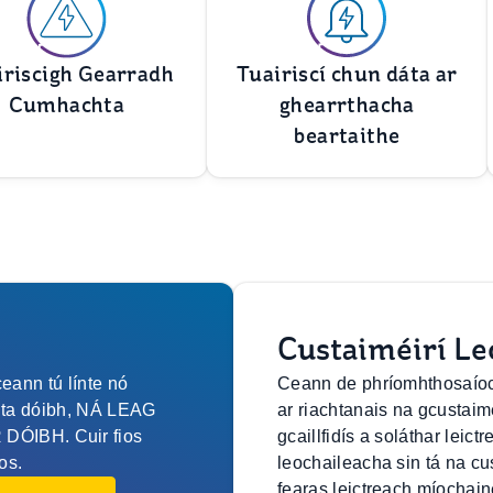
iriscigh Gearradh
Tuairiscí chun dáta ar
Cumhachta
ghearrthacha
beartaithe
Custaiméirí Le
eann tú línte nó
Ceann de phríomhthosaíoch
anta dóibh, NÁ LEAG
ar riachtanais na gcustaim
ÓIBH. Cuir fios
gcaillfidís a soláthar leic
os.
leochaileacha sin tá na cu
fearas leictreach míochain