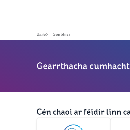
Baile
Seirbhísí
Gearrthacha cumhacht
Cén chaoi ar féidir linn c