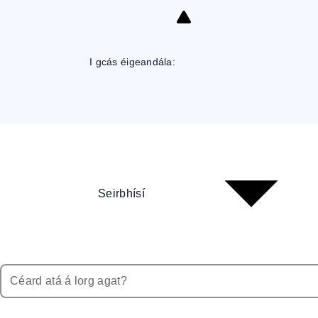
Skip
to
Content
I gcás éigeandála:
Seirbhísí