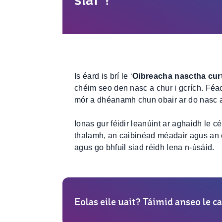
Is éard is brí le ‘
Oibreacha nasctha curt
chéim seo den nasc a chur i gcrích. Fé
mór a dhéanamh chun obair ar do nasc a
Ionas gur féidir leanúint ar aghaidh le c
thalamh, an caibinéad méadair agus an ch
agus go bhfuil siad réidh lena n-úsáid.
Eolas eile uait? Táimid anseo le ca