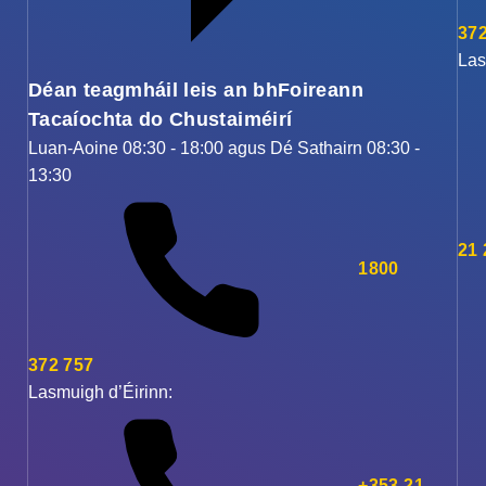
372
Las
Déan teagmháil leis an bhFoireann
Tacaíochta do Chustaiméirí
Luan-Aoine 08:30 - 18:00 agus Dé Sathairn 08:30 -
13:30
21
1800
372 757
Lasmuigh d’Éirinn:
+353 21