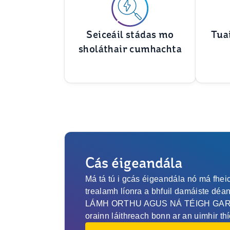
Seiceáil stádas mo
Tua
sholáthair cumhachta
Cás éigeandála
Má tá tú i gcás éigeandála nó má fheic
trealamh líonra a bhfuil damáiste dé
LÁMH ORTHU AGUS NÁ TÉIGH GAR D
orainn láithreach bonn ar an uimhir thí