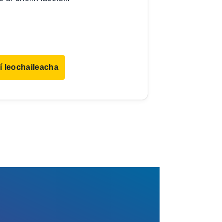
í leochaileacha