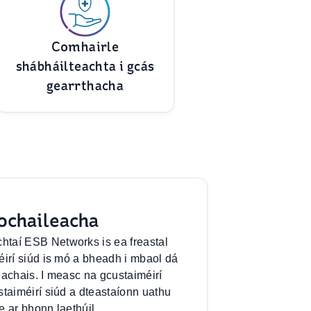
Comhairle
shábháilteachta i gcás
gearrthacha
ochaileacha
taí ESB Networks is ea freastal
éirí siúd is mó a bheadh i mbaol dá
treachais. I measc na gcustaiméirí
staiméirí siúd a dteastaíonn uathu
e ar bhonn laethúil.