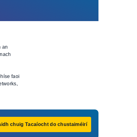
n an
 nach
híse faoi
etworks,
idh chuig Tacaíocht do chustaiméirí