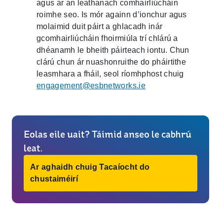
agus ar an leathanach comhairliúcháin
roimhe seo. Is mór againn d’ionchur agus
molaimid duit páirt a ghlacadh inár
gcomhairliúcháin fhoirmiúla trí chlárú a
dhéanamh le bheith páirteach iontu. Chun
clárú chun ár nuashonruithe do pháirtithe
leasmhara a fháil, seol ríomhphost chuig
engagement@esbnetworks.ie
Eolas eile uait? Táimid anseo le cabhrú
leat.
Ar aghaidh chuig Tacaíocht do
chustaiméirí