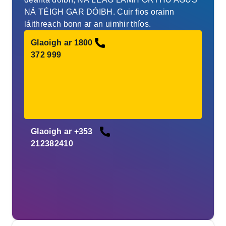
NÁ TÉIGH GAR DÓIBH. Cuir fios orainn
láithreach bonn ar an uimhir thíos.
Glaoigh ar 1800
372 999
Glaoigh ar +353
212382410