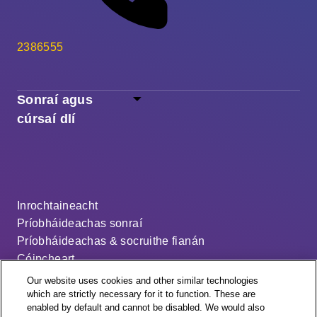
2386555
Sonraí agus
cúrsaí dlí
Inrochtaineacht
Príobháideachas sonraí
Príobháideachas & socruithe fianán
Cóipcheart
Séanadh
Our website uses cookies and other similar technologies
Ráiteas ar an sclábhaíocht nua-aimseartha
which are strictly necessary for it to function. These are
enabled by default and cannot be disabled. We would also
An cód dáileacháin