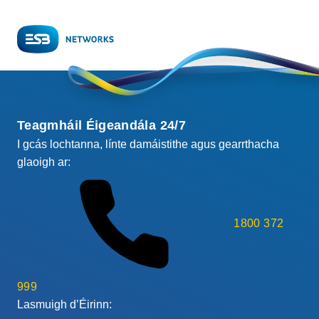
Teagmháil Éigeandála 24/7
I gcás lochtanna, línte damáistithe agus gearrthacha
glaoigh ar:
1800 372
999
Lasmuigh d’Éirinn: