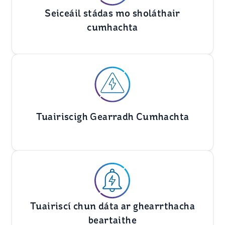
Seiceáil stádas mo sholáthair
cumhachta
Tuairiscigh Gearradh Cumhachta
Tuairiscí chun dáta ar ghearrthacha
beartaithe