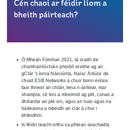
Cén chaoi ar féidir liom a
bheith páirteach?
Ó Mheán Fómhair 2021, tá sraith de
chomhairliúcháin phoiblí eisithe ag an
gClár ‘Líonra Náisiúnta, Naisc Áitiúla’ de
chuid ESB Networks a chuir bonn eolais
faoi threoir an chláir, lena n-áirítear, mar
shampla, cé leis a mbeimid ag plé, conas a
dhéanfar an plé sin, agus an luas agus na
háiteanna a mbeidh an clár á chur i
bhfeidhm.
Is féidir teacht orthu sa phlean seachadta