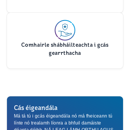
Comhairle shábháilteachta i gcás
gearrthacha
Cás éigeandála
Má tá tú i gcás éigeandála nó má fheiceann tú
línte nó trealamh líonra a bhfuil damáiste
déanta dóibh, NÁ LEAG LÁMH ORTHU AGUS