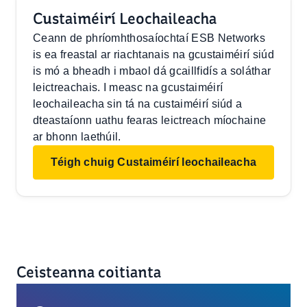
Custaiméirí Leochaileacha
Ceann de phríomhthosaíochtaí ESB Networks
is ea freastal ar riachtanais na gcustaiméirí siúd
is mó a bheadh i mbaol dá gcaillfidís a soláthar
leictreachais. I measc na gcustaiméirí
leochaileacha sin tá na custaiméirí siúd a
dteastaíonn uathu fearas leictreach míochaine
ar bhonn laethúil.
Téigh chuig Custaiméirí leochaileacha
Ceisteanna coitianta