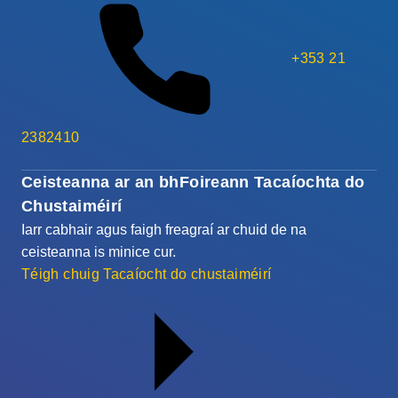
+353 21
2382410
Ceisteanna ar an bhFoireann Tacaíochta do
Chustaiméirí
Iarr cabhair agus faigh freagraí ar chuid de na
ceisteanna is minice cur.
Téigh chuig Tacaíocht do chustaiméirí