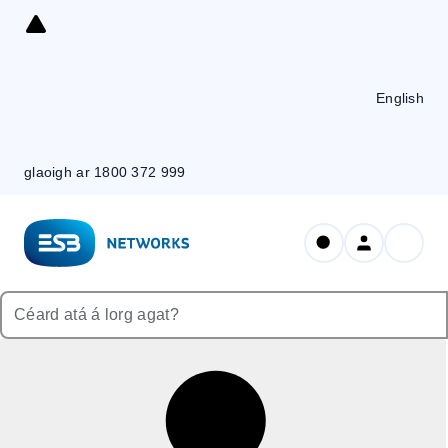
Skip
to
Content
English
glaoigh ar 1800 372 999