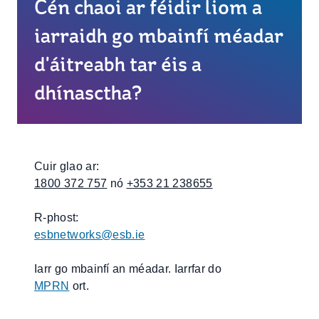
Cén chaoi ar féidir liom a
iarraidh go mbainfí méadar
d'áitreabh tar éis a
dhínasctha?
Cuir glao ar:
1800 372 757
nó
+353 21 238655
R-phost:
esbnetworks@esb.ie
Iarr go mbainfí an méadar. Iarrfar do
MPRN
ort.