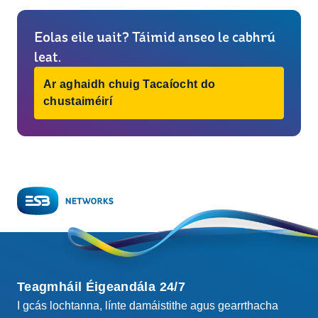
Eolas eile uait? Táimid anseo le cabhrú
leat.
Ar aghaidh chuig Tacaíocht do
chustaiméirí
Teagmháil Éigeandála 24/7
I gcás lochtanna, línte damáistithe agus gearrthacha