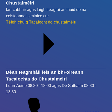
Chustaiméirí
Iarr cabhair agus faigh freagraí ar chuid de na
ceisteanna is minice cur.
Téigh chuig Tacaíocht do chustaiméirí
Déan teagmháil leis an bhFoireann
Tacaíochta do Chustaiméirí
Luan-Aoine 08:30 - 18:00 agus Dé Sathairn 08:30 -
13:30