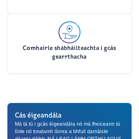
Comhairle shábháilteachta i gcás
gearrthacha
Cás éigeandála
Má tá tú i gcás éigeandála nó má fheiceann tú
línte nó trealamh líonra a bhfuil damáiste
déanta dóibh, NÁ LEAG LÁMH ORTHU AGUS