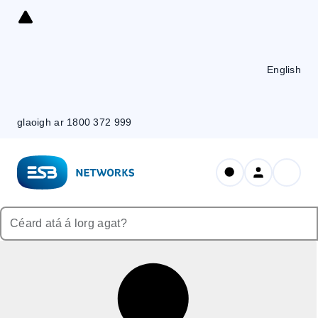
Skip
to
Content
English
glaoigh ar 1800 372 999