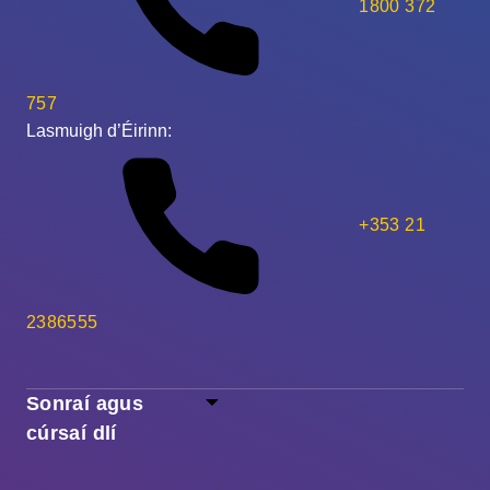
1800 372
757
Lasmuigh d’Éirinn:
+353 21
2386555
Sonraí agus
cúrsaí dlí