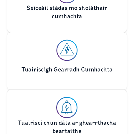
Seiceáil stádas mo sholáthair
cumhachta
Tuairiscigh Gearradh Cumhachta
Tuairiscí chun dáta ar ghearrthacha
beartaithe