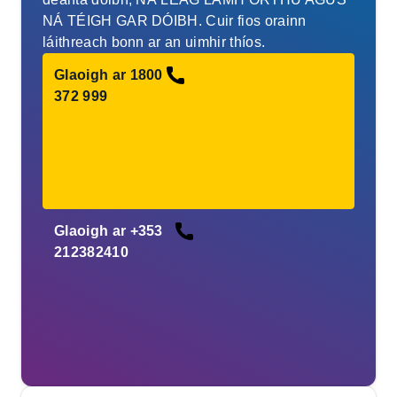
NÁ TÉIGH GAR DÓIBH. Cuir fios orainn
láithreach bonn ar an uimhir thíos.
Glaoigh ar 1800
372 999
Glaoigh ar +353
212382410