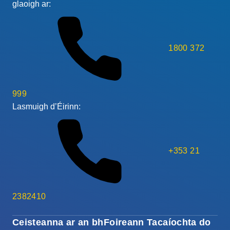
glaoigh ar:
1800 372
999
Lasmuigh d’Éirinn:
+353 21
2382410
Ceisteanna ar an bhFoireann Tacaíochta do