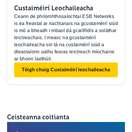
Custaiméirí Leochaileacha
Ceann de phríomhthosaíochtaí ESB Networks
is ea freastal ar riachtanais na gcustaiméirí siúd
is mó a bheadh i mbaol dá gcaillfidís a soláthar
leictreachais. I measc na gcustaiméirí
leochaileacha sin tá na custaiméirí siúd a
dteastaíonn uathu fearas leictreach míochaine
ar bhonn laethúil.
Téigh chuig Custaiméirí leochaileacha
Ceisteanna coitianta