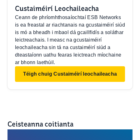
Custaiméirí Leochaileacha
Ceann de phríomhthosaíochtaí ESB Networks
is ea freastal ar riachtanais na gcustaiméirí siúd
is mó a bheadh i mbaol dá gcaillfidís a soláthar
leictreachais. I measc na gcustaiméirí
leochaileacha sin tá na custaiméirí siúd a
dteastaíonn uathu fearas leictreach míochaine
ar bhonn laethúil.
Téigh chuig Custaiméirí leochaileacha
Ceisteanna coitianta