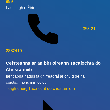
999
Lasmuigh d’Éirinn:
+353 21
2382410
Ceisteanna ar an bhFoireann Tacaíochta do
Chustaiméirí
Iarr cabhair agus faigh freagraí ar chuid de na
ceisteanna is minice cur.
Téigh chuig Tacaíocht do chustaiméirí