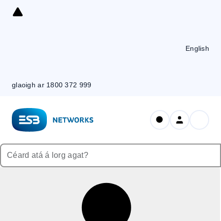
Skip
to
Content
English
glaoigh ar 1800 372 999