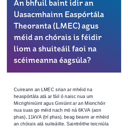
An bhfuil baint idir an
Uasacmhainn Easpórtála
Theoranta (LMEC) agus
méid an chórais is féidir
liom a shuiteáil faoi na
scéimeanna éagsúla?
Cuireann an LMEC srian ar mhéid na
heaspórtála atá ar fáil ó naisc nua um
Micrighiniúint agus Giniúint ar an Mionchóir
nua suas go méid nach mó ná 6KVA (aon
phas), 11kVA (trí phas), beag beann ar mhéid
an chórais atá suiteáilte. Saintréithe teicniúla