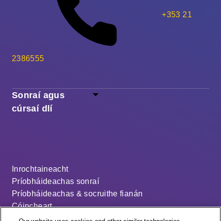
+353 21
2386555
Sonraí agus
cúrsaí dlí
Inrochtaineacht
Príobháideachas sonraí
Príobháideachas & socruithe fianán
Cóipcheart
Séanadh