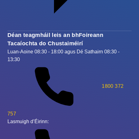
Déan teagmháil leis an bhFoireann
Tacaíochta do Chustaiméirí
Luan-Aoine 08:30 - 18:00 agus Dé Sathairn 08:30 -
13:30
1800 372
757
Lasmuigh d’Éirinn: