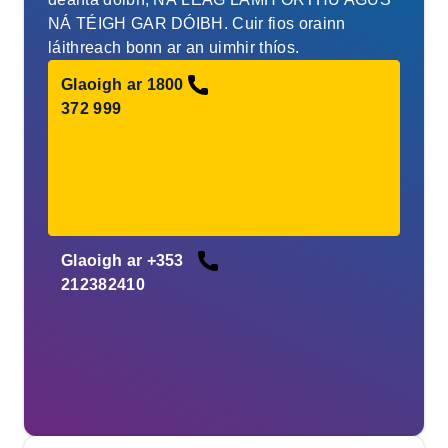
NÁ TÉIGH GAR DÓIBH. Cuir fios orainn
láithreach bonn ar an uimhir thíos.
Glaoigh ar 1800
372 999
Glaoigh ar +353
212382410