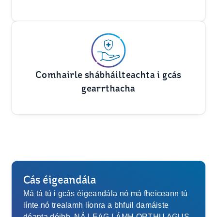
Comhairle shábháilteachta i gcás
gearrthacha
Cás éigeandála
Má tá tú i gcás éigeandála nó má fheiceann tú
línte nó trealamh líonra a bhfuil damáiste
déanta dóibh, NÁ LEAG LÁMH ORTHU AGUS