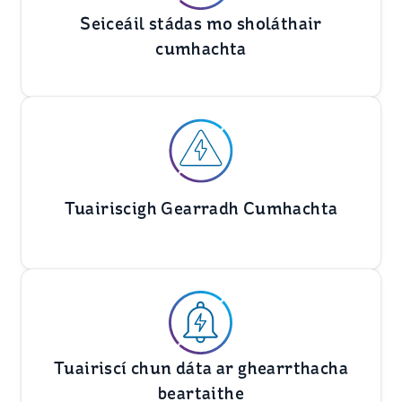
Seiceáil stádas mo sholáthair
cumhachta
Tuairiscigh Gearradh Cumhachta
Tuairiscí chun dáta ar ghearrthacha
beartaithe