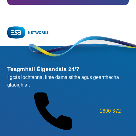
Teagmháil Éigeandála 24/7
I gcás lochtanna, línte damáistithe agus gearrthacha
glaoigh ar:
1800 372