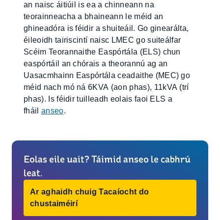
an naisc áitiúil is ea a chinneann na
teorainneacha a bhaineann le méid an
ghineadóra is féidir a shuiteáil. Go ginearálta,
éileoidh tairiscintí naisc LMEC go suiteálfar
Scéim Teorannaithe Easpórtála (ELS) chun
easpórtáil an chórais a theorannú ag an
Uasacmhainn Easpórtála ceadaithe (MEC) go
méid nach mó ná 6KVA (aon phas), 11kVA (trí
phas). Is féidir tuilleadh eolais faoi ELS a
fháil
anseo
.
Eolas eile uait? Táimid anseo le cabhrú
leat.
Ar aghaidh chuig Tacaíocht do
chustaiméirí