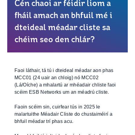
Cén chaoi ar féidir liom a
fháil amach an bhfuil mé i
dteideal méadar cliste sa
chéim seo den chlár?
Faoi láthair, tá tú i dteideal méadar aon phas
MCC01 (24 uair an chloig) nó MCC02
(Lá/Oíche) a mhalartú ar mhéadair chliste faoi
scéim ESB Networks um an méadrú cliste.
Faoin scéim sin, cuirfear tús in 2025 le
malartuithe Méadair Cliste do chustaiméirí a
bhfuil méadar trí phas acu.