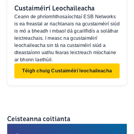
Custaiméirí Leochaileacha
Ceann de phríomhthosaíochtaí ESB Networks
is ea freastal ar riachtanais na gcustaiméirí siúd
is mó a bheadh i mbaol dá gcaillfidís a soláthar
leictreachais. I measc na gcustaiméirí
leochaileacha sin tá na custaiméirí siúd a
dteastaíonn uathu fearas leictreach míochaine
ar bhonn laethúil.
Téigh chuig Custaiméirí leochaileacha
Ceisteanna coitianta