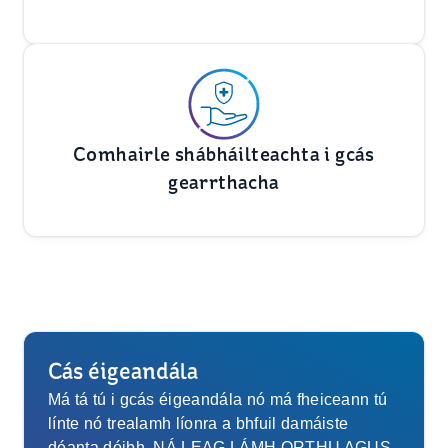
Comhairle shábháilteachta i gcás
gearrthacha
Cás éigeandála
Má tá tú i gcás éigeandála nó má fheiceann tú
línte nó trealamh líonra a bhfuil damáiste
déanta dóibh, NÁ LEAG LÁMH ORTHU AGUS