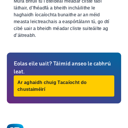
Mura bhfuil tú i dteideal méadar cliste faoi
láthair, d’fhéadfá a bheith incháilithe le
haghaidh íocaíochta bunaithe ar an méid
measta leictreachais a easpórtálann tú, go dtí
cibé uair a bheidh méadar cliste suiteáilte ag
d’áitreabh.
Eolas eile uait? Táimid anseo le cabhrú
leat.
Ar aghaidh chuig Tacaíocht do
chustaiméirí