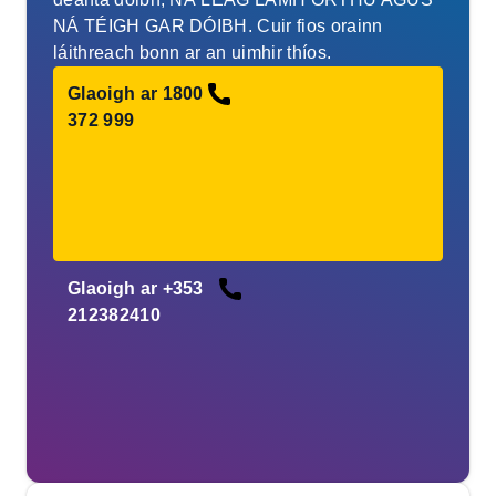
NÁ TÉIGH GAR DÓIBH. Cuir fios orainn
láithreach bonn ar an uimhir thíos.
Glaoigh ar 1800
372 999
Glaoigh ar +353
212382410