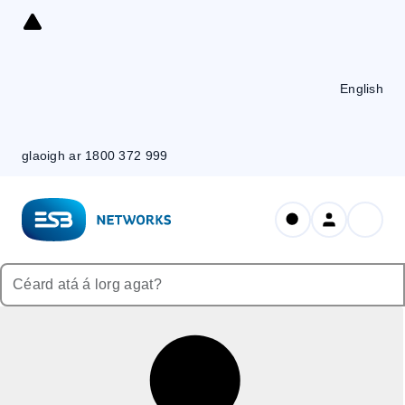
Skip
to
Content
English
glaoigh ar 1800 372 999