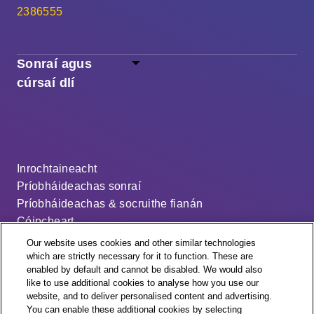
2386555
Sonraí agus
cúrsaí dlí
Inrochtaineacht
Príobháideachas sonraí
Príobháideachas & socruithe fianán
Cóipcheart
Séanadh
Our website uses cookies and other similar technologies
Ráiteas ar an sclábhaíocht nua-aimseartha
which are strictly necessary for it to function. These are
enabled by default and cannot be disabled. We would also
An cód dáileacháin
like to use additional cookies to analyse how you use our
Socruithe fianán
website, and to deliver personalised content and advertising.
You can enable these additional cookies by selecting