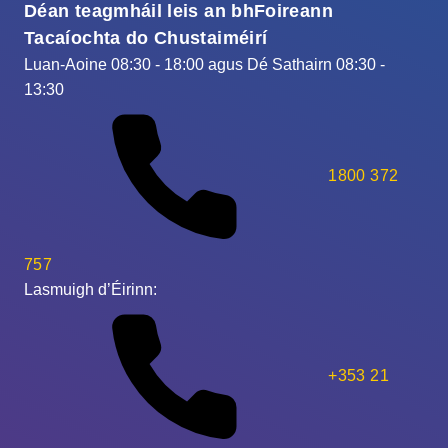
Déan teagmháil leis an bhFoireann
Tacaíochta do Chustaiméirí
Luan-Aoine 08:30 - 18:00 agus Dé Sathairn 08:30 -
13:30
1800 372
757
Lasmuigh d’Éirinn:
+353 21