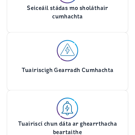
Seiceáil stádas mo sholáthair
cumhachta
Tuairiscigh Gearradh Cumhachta
Tuairiscí chun dáta ar ghearrthacha
beartaithe