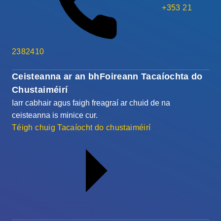
+353 21
2382410
Ceisteanna ar an bhFoireann Tacaíochta do
Chustaiméirí
Iarr cabhair agus faigh freagraí ar chuid de na
ceisteanna is minice cur.
Téigh chuig Tacaíocht do chustaiméirí