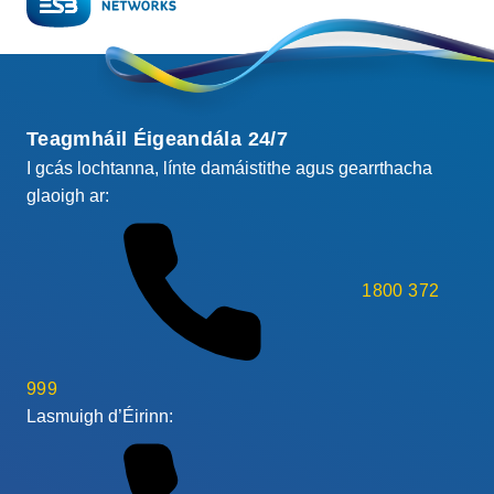
Teagmháil Éigeandála 24/7
I gcás lochtanna, línte damáistithe agus gearrthacha
glaoigh ar:
1800 372
999
Lasmuigh d’Éirinn: