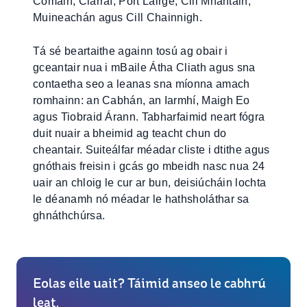
Comáin, Ciarraí, Port Láirge, Cill Mhantáin,
Muineachán agus Cill Chainnigh.
Tá sé beartaithe againn tosú ag obair i
gceantair nua i mBaile Átha Cliath agus sna
contaetha seo a leanas sna míonna amach
romhainn: an Cabhán, an Iarmhí, Maigh Eo
agus Tiobraid Árann. Tabharfaimid neart fógra
duit nuair a bheimid ag teacht chun do
cheantair. Suiteálfar méadar cliste i dtithe agus
gnóthais freisin i gcás go mbeidh nasc nua 24
uair an chloig le cur ar bun, deisiúcháin lochta
le déanamh nó méadar le hathsholáthar sa
ghnáthchúrsa.
Eolas eile uait? Táimid anseo le cabhrú
leat.