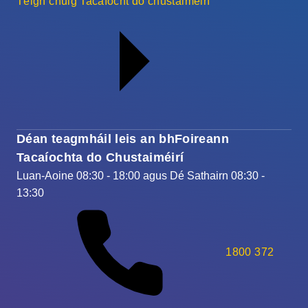
Téigh chuig Tacaíocht do chustaiméirí
Déan teagmháil leis an bhFoireann
Tacaíochta do Chustaiméirí
Luan-Aoine 08:30 - 18:00 agus Dé Sathairn 08:30 -
13:30
1800 372