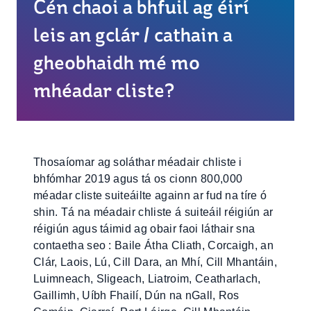
Cén chaoi a bhfuil ag éirí
leis an gclár / cathain a
gheobhaidh mé mo
mhéadar cliste?
Thosaíomar ag soláthar méadair chliste i
bhfómhar 2019 agus tá os cionn 800,000
méadar cliste suiteáilte againn ar fud na tíre ó
shin. Tá na méadair chliste á suiteáil réigiún ar
réigiún agus táimid ag obair faoi láthair sna
contaetha seo : Baile Átha Cliath, Corcaigh, an
Clár, Laois, Lú, Cill Dara, an Mhí, Cill Mhantáin,
Luimneach, Sligeach, Liatroim, Ceatharlach,
Gaillimh, Uíbh Fhailí, Dún na nGall, Ros