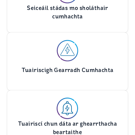
Seiceáil stádas mo sholáthair
cumhachta
Tuairiscigh Gearradh Cumhachta
Tuairiscí chun dáta ar ghearrthacha
beartaithe