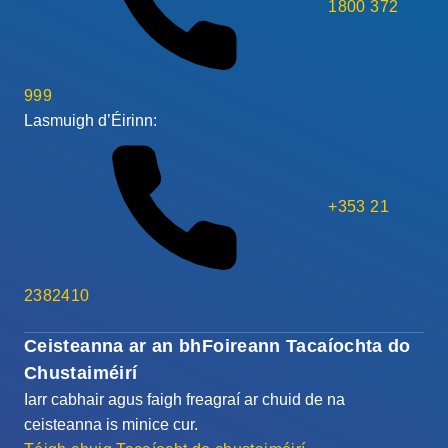
1800 372
999
Lasmuigh d’Éirinn:
+353 21
2382410
Ceisteanna ar an bhFoireann Tacaíochta do
Chustaiméirí
Iarr cabhair agus faigh freagraí ar chuid de na
ceisteanna is minice cur.