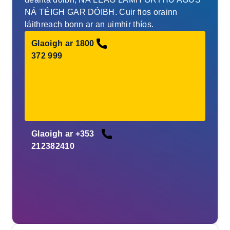
NÁ TÉIGH GAR DÓIBH. Cuir fios orainn
láithreach bonn ar an uimhir thíos.
Glaoigh ar 1800
372 999
Glaoigh ar +353
212382410