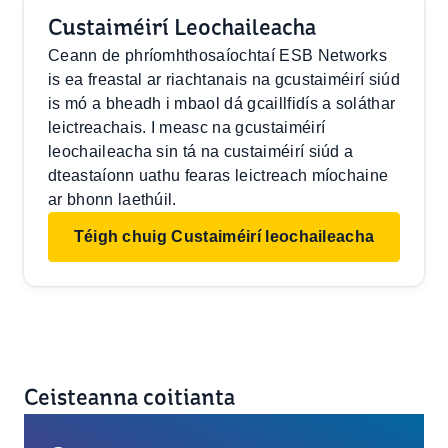
Custaiméirí Leochaileacha
Ceann de phríomhthosaíochtaí ESB Networks
is ea freastal ar riachtanais na gcustaiméirí siúd
is mó a bheadh i mbaol dá gcaillfidís a soláthar
leictreachais. I measc na gcustaiméirí
leochaileacha sin tá na custaiméirí siúd a
dteastaíonn uathu fearas leictreach míochaine
ar bhonn laethúil.
Téigh chuig Custaiméirí leochaileacha
Ceisteanna coitianta