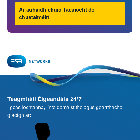
Ar aghaidh chuig Tacaíocht do
chustaiméirí
Teagmháil Éigeandála 24/7
I gcás lochtanna, línte damáistithe agus gearrthacha
glaoigh ar: