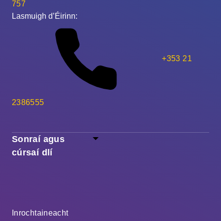
757
Lasmuigh d’Éirinn:
+353 21
2386555
Sonraí agus
cúrsaí dlí
Inrochtaineacht