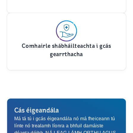
Comhairle shábháilteachta i gcás
gearrthacha
Cás éigeandála
Má tá tú i gcás éigeandála nó má fheiceann tú
línte nó trealamh líonra a bhfuil damáiste
déanta dóibh, NÁ LEAG LÁMH ORTHU AGUS