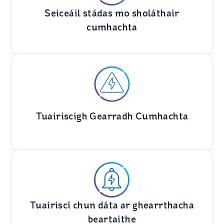
Seiceáil stádas mo sholáthair
cumhachta
Tuairiscigh Gearradh Cumhachta
Tuairiscí chun dáta ar ghearrthacha
beartaithe