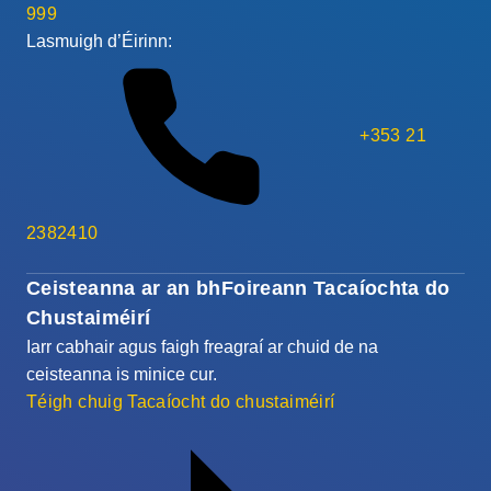
999
Lasmuigh d’Éirinn:
+353 21
2382410
Ceisteanna ar an bhFoireann Tacaíochta do
Chustaiméirí
Iarr cabhair agus faigh freagraí ar chuid de na
ceisteanna is minice cur.
Téigh chuig Tacaíocht do chustaiméirí