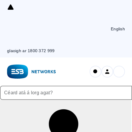
Skip
to
Content
English
glaoigh ar 1800 372 999