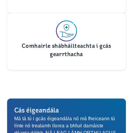
Comhairle shábháilteachta i gcás
gearrthacha
Cás éigeandála
Má tá tú i gcás éigeandála nó má fheiceann tú
línte nó trealamh líonra a bhfuil damáiste
déanta dóibh, NÁ LEAG LÁMH ORTHU AGUS