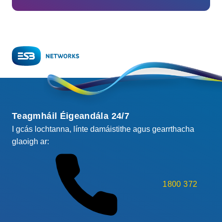
Teagmháil Éigeandála 24/7
I gcás lochtanna, línte damáistithe agus gearrthacha
glaoigh ar:
1800 372