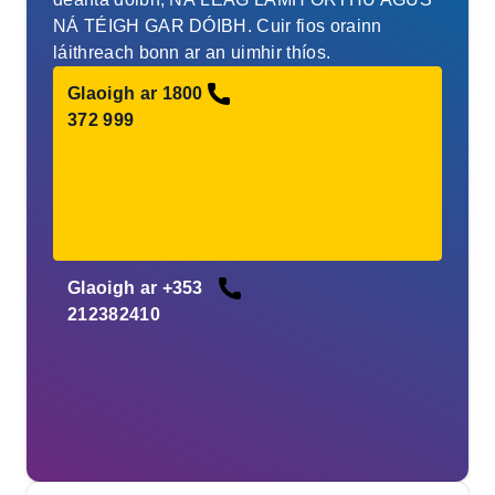
NÁ TÉIGH GAR DÓIBH. Cuir fios orainn
láithreach bonn ar an uimhir thíos.
Glaoigh ar 1800
372 999
Glaoigh ar +353
212382410