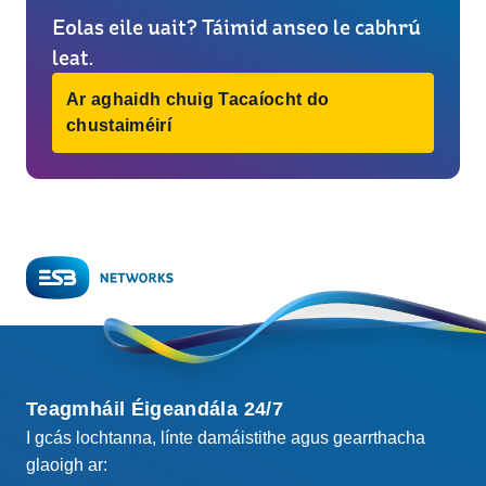
Eolas eile uait? Táimid anseo le cabhrú
leat.
Ar aghaidh chuig Tacaíocht do
chustaiméirí
Teagmháil Éigeandála 24/7
I gcás lochtanna, línte damáistithe agus gearrthacha
glaoigh ar: