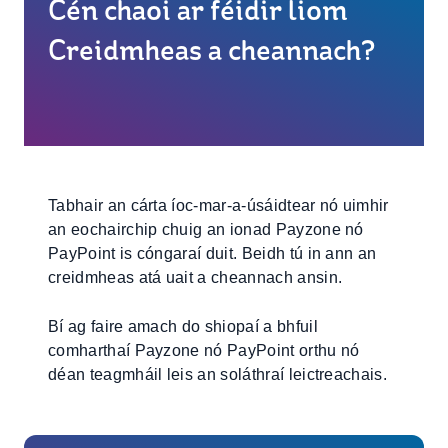
Cén chaoi ar féidir liom
Creidmheas a cheannach?
Tabhair an cárta íoc-mar-a-úsáidtear nó uimhir
an eochairchip chuig an ionad Payzone nó
PayPoint is cóngaraí duit. Beidh tú in ann an
creidmheas atá uait a cheannach ansin.
Bí ag faire amach do shiopaí a bhfuil
comharthaí Payzone nó PayPoint orthu nó
déan teagmháil leis an soláthraí leictreachais.