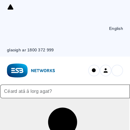
Skip
to
Content
English
glaoigh ar 1800 372 999