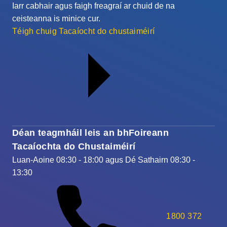
Iarr cabhair agus faigh freagraí ar chuid de na
ceisteanna is minice cur.
Téigh chuig Tacaíocht do chustaiméirí
Déan teagmháil leis an bhFoireann
Tacaíochta do Chustaiméirí
Luan-Aoine 08:30 - 18:00 agus Dé Sathairn 08:30 -
13:30
1800 372