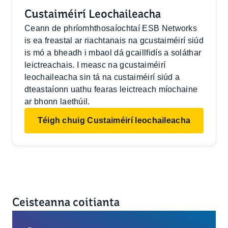
Custaiméirí Leochaileacha
Ceann de phríomhthosaíochtaí ESB Networks
is ea freastal ar riachtanais na gcustaiméirí siúd
is mó a bheadh i mbaol dá gcaillfidís a soláthar
leictreachais. I measc na gcustaiméirí
leochaileacha sin tá na custaiméirí siúd a
dteastaíonn uathu fearas leictreach míochaine
ar bhonn laethúil.
Téigh chuig Custaiméirí leochaileacha
Ceisteanna coitianta