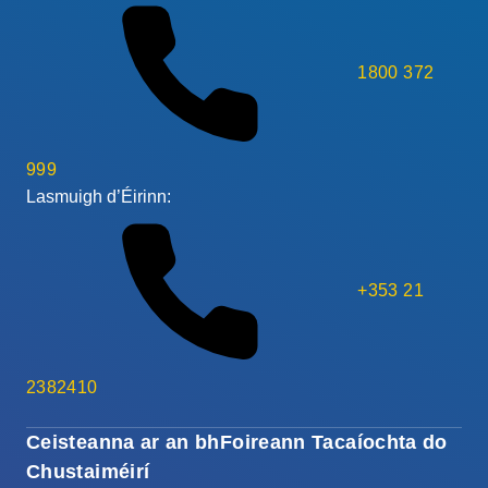
1800 372
999
Lasmuigh d’Éirinn:
+353 21
2382410
Ceisteanna ar an bhFoireann Tacaíochta do
Chustaiméirí