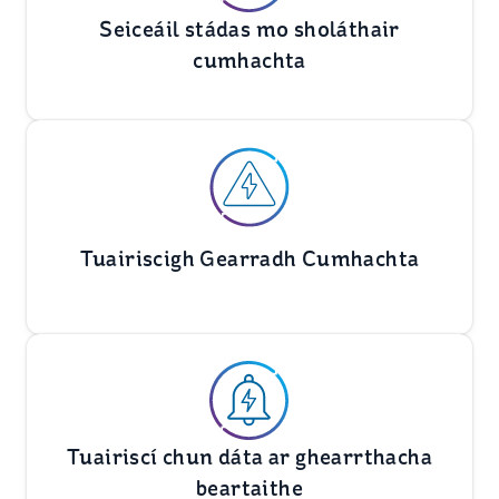
Seiceáil stádas mo sholáthair
cumhachta
Tuairiscigh Gearradh Cumhachta
Tuairiscí chun dáta ar ghearrthacha
beartaithe