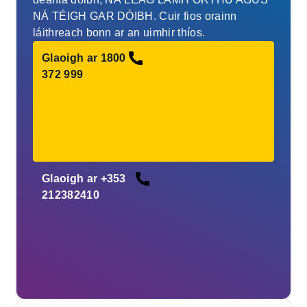
NÁ TÉIGH GAR DÓIBH. Cuir fios orainn
láithreach bonn ar an uimhir thíos.
Glaoigh ar 1800
372 999
Glaoigh ar +353
212382410