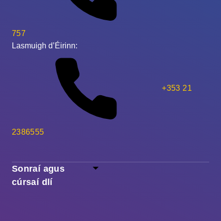
757
Lasmuigh d’Éirinn:
+353 21
2386555
Sonraí agus
cúrsaí dlí