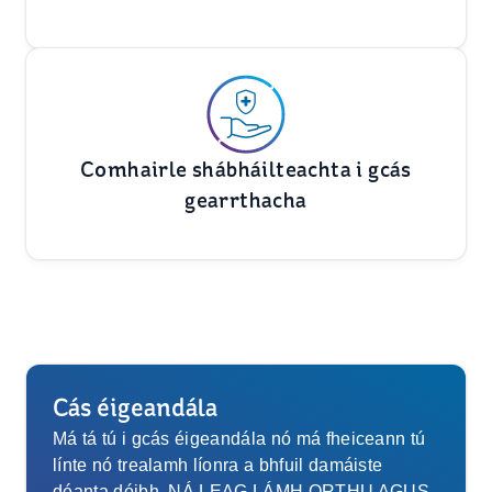
Comhairle shábháilteachta i gcás
gearrthacha
Cás éigeandála
Má tá tú i gcás éigeandála nó má fheiceann tú
línte nó trealamh líonra a bhfuil damáiste
déanta dóibh, NÁ LEAG LÁMH ORTHU AGUS