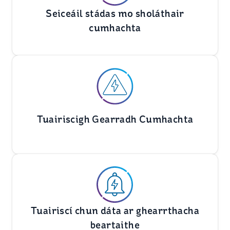
Seiceáil stádas mo sholáthair
cumhachta
Tuairiscigh Gearradh Cumhachta
Tuairiscí chun dáta ar ghearrthacha
beartaithe