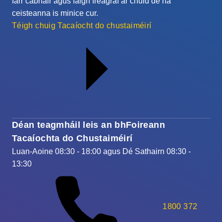
Iarr cabhair agus faigh freagraí ar chuid de na
ceisteanna is minice cur.
Téigh chuig Tacaíocht do chustaiméirí
Déan teagmháil leis an bhFoireann
Tacaíochta do Chustaiméirí
Luan-Aoine 08:30 - 18:00 agus Dé Sathairn 08:30 -
13:30
1800 372