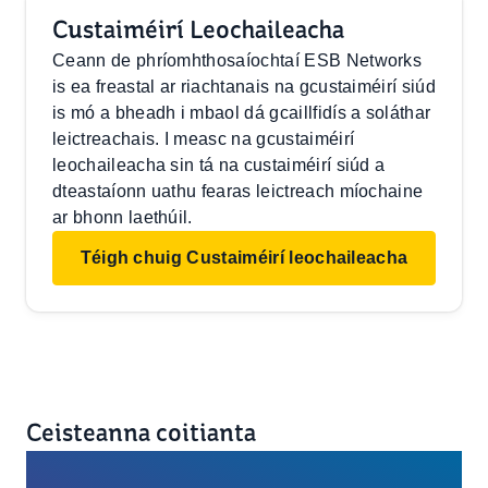
Custaiméirí Leochaileacha
Ceann de phríomhthosaíochtaí ESB Networks
is ea freastal ar riachtanais na gcustaiméirí siúd
is mó a bheadh i mbaol dá gcaillfidís a soláthar
leictreachais. I measc na gcustaiméirí
leochaileacha sin tá na custaiméirí siúd a
dteastaíonn uathu fearas leictreach míochaine
ar bhonn laethúil.
Téigh chuig Custaiméirí leochaileacha
Ceisteanna coitianta