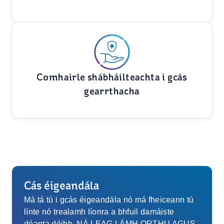
Comhairle shábháilteachta i gcás
gearrthacha
Cás éigeandála
Má tá tú i gcás éigeandála nó má fheiceann tú
línte nó trealamh líonra a bhfuil damáiste
déanta dóibh, NÁ LEAG LÁMH ORTHU AGUS