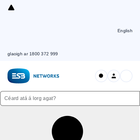
Skip
to
Content
English
glaoigh ar 1800 372 999