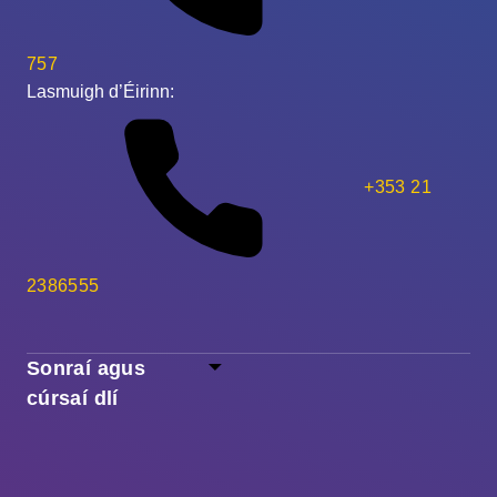
757
Lasmuigh d’Éirinn:
+353 21
2386555
Sonraí agus
cúrsaí dlí