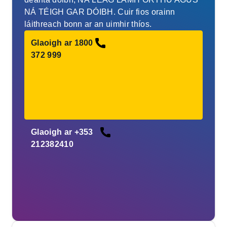
NÁ TÉIGH GAR DÓIBH. Cuir fios orainn
láithreach bonn ar an uimhir thíos.
Glaoigh ar 1800
372 999
Glaoigh ar +353
212382410