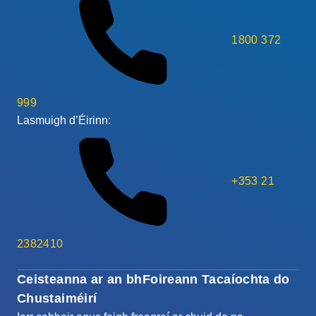
1800 372
999
Lasmuigh d’Éirinn:
+353 21
2382410
Ceisteanna ar an bhFoireann Tacaíochta do
Chustaiméirí