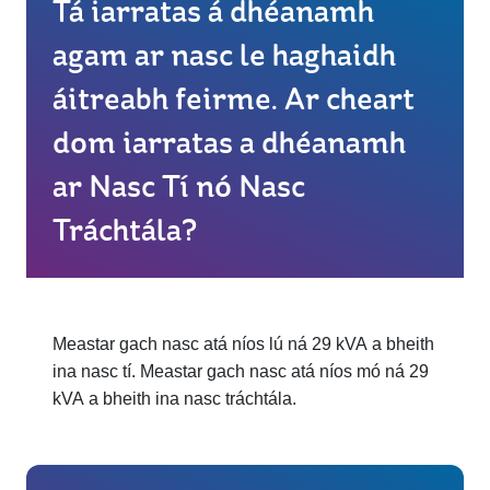
Tá iarratas á dhéanamh
agam ar nasc le haghaidh
áitreabh feirme. Ar cheart
dom iarratas a dhéanamh
ar Nasc Tí nó Nasc
Tráchtála?
Meastar gach nasc atá níos lú ná 29 kVA a bheith
ina nasc tí. Meastar gach nasc atá níos mó ná 29
kVA a bheith ina nasc tráchtála.