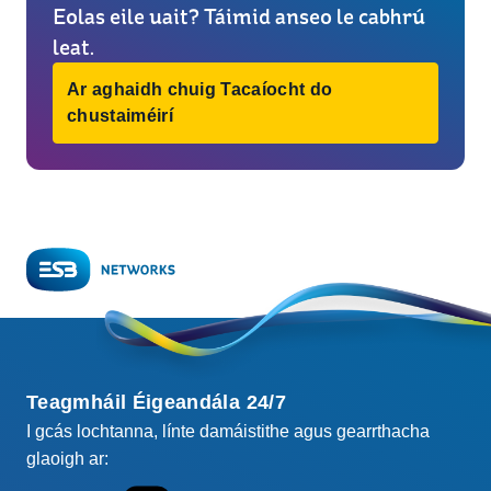
Eolas eile uait? Táimid anseo le cabhrú
leat.
Ar aghaidh chuig Tacaíocht do
chustaiméirí
Teagmháil Éigeandála 24/7
I gcás lochtanna, línte damáistithe agus gearrthacha
glaoigh ar: