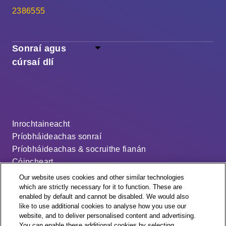
2386555
Sonraí agus
cúrsaí dlí
Inrochtaineacht
Príobháideachas sonraí
Príobháideachas & socruithe fianán
Cóipcheart
Séanadh
Our website uses cookies and other similar technologies
Ráiteas ar an sclábhaíocht nua-aimseartha
which are strictly necessary for it to function. These are
enabled by default and cannot be disabled. We would also
An cód dáileacháin
like to use additional cookies to analyse how you use our
Socruithe fianán
website, and to deliver personalised content and advertising.
You can enable these additional cookies by selecting