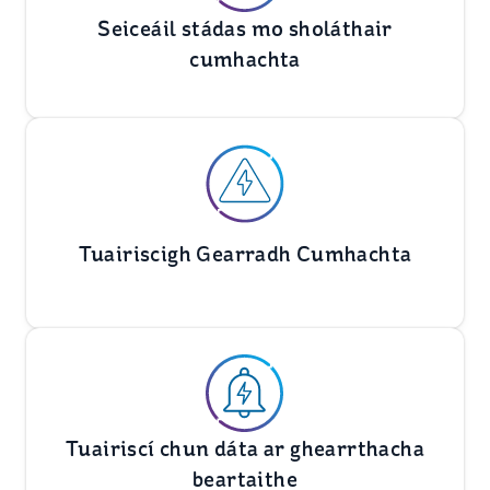
Seiceáil stádas mo sholáthair
cumhachta
Tuairiscigh Gearradh Cumhachta
Tuairiscí chun dáta ar ghearrthacha
beartaithe