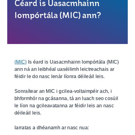
Céard is Uasacmhainn
Iompórtála (MIC) ann?
(MIC)
Is éard is Uasacmhainn Iompórtála (MIC)
ann ná an leibhéal uaséilimh leictreachais ar
féidir le do nasc lenár líonra déileáil leis.
Sonraítear an MIC i gcilea-voltaimpéir ach, i
bhformhór na gcásanna, tá an luach seo cosúil
le líon na gcileavatanna ar féidir leis an nasc
déileáil leis.
Iarratas a dhéanamh ar nasc nua: