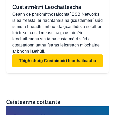
Custaiméirí Leochaileacha
Ceann de phríomhthosaíochtaí ESB Networks
is ea freastal ar riachtanais na gcustaiméirí siúd
is mó a bheadh i mbaol dá gcaillfidís a soláthar
leictreachais. I measc na gcustaiméirí
leochaileacha sin tá na custaiméirí siúd a
dteastaíonn uathu fearas leictreach míochaine
ar bhonn laethúil.
Téigh chuig Custaiméirí leochaileacha
Ceisteanna coitianta