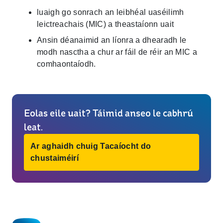
luaigh go sonrach an leibhéal uaséilimh
leictreachais (MIC) a theastaíonn uait
Ansin déanaimid an líonra a dhearadh le
modh nasctha a chur ar fáil de réir an MIC a
comhaontaíodh.
Eolas eile uait? Táimid anseo le cabhrú
leat.
Ar aghaidh chuig Tacaíocht do
chustaiméirí