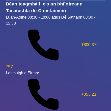
Déan teagmháil leis an bhFoireann
Tacaíochta do Chustaiméirí
Luan-Aoine 08:30 - 18:00 agus Dé Sathairn 08:30 -
13:30
1800 372
757
Lasmuigh d’Éirinn:
+353 21