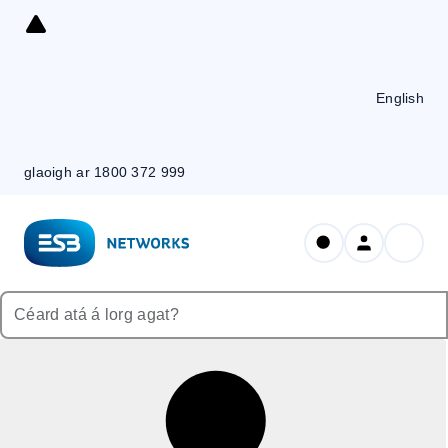
Skip
to
Content
English
glaoigh ar 1800 372 999