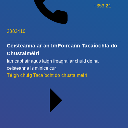
+353 21
2382410
Ceisteanna ar an bhFoireann Tacaíochta do
Chustaiméirí
Iarr cabhair agus faigh freagraí ar chuid de na
ceisteanna is minice cur.
Téigh chuig Tacaíocht do chustaiméirí