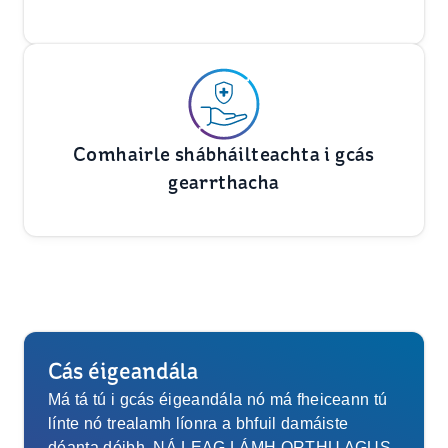
Comhairle shábháilteachta i gcás
gearrthacha
Cás éigeandála
Má tá tú i gcás éigeandála nó má fheiceann tú
línte nó trealamh líonra a bhfuil damáiste
déanta dóibh, NÁ LEAG LÁMH ORTHU AGUS