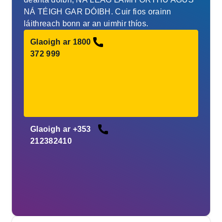
NÁ TÉIGH GAR DÓIBH. Cuir fios orainn
láithreach bonn ar an uimhir thíos.
Glaoigh ar 1800
372 999
Glaoigh ar +353
212382410