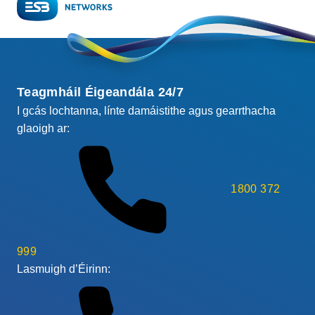
Teagmháil Éigeandála 24/7
I gcás lochtanna, línte damáistithe agus gearrthacha
glaoigh ar:
1800 372
999
Lasmuigh d’Éirinn: