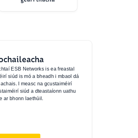
ochaileacha
taí ESB Networks is ea freastal
éirí siúd is mó a bheadh i mbaol dá
treachais. I measc na gcustaiméirí
staiméirí siúd a dteastaíonn uathu
e ar bhonn laethúil.