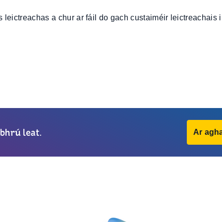
leictreachas a chur ar fáil do gach custaiméir leictreachais i
bhrú leat.
Ar agha