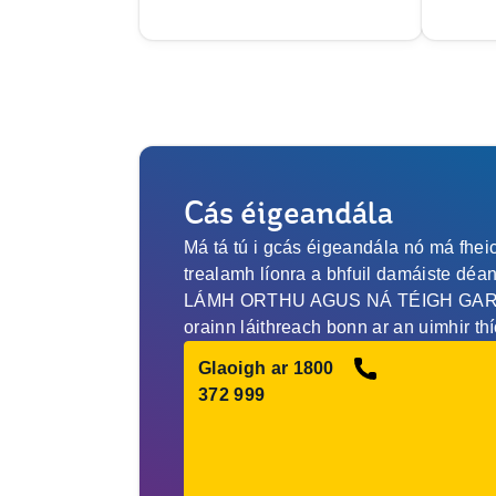
Cás éigeandála
Má tá tú i gcás éigeandála nó má fheic
trealamh líonra a bhfuil damáiste dé
LÁMH ORTHU AGUS NÁ TÉIGH GAR D
orainn láithreach bonn ar an uimhir thí
Glaoigh ar 1800
372 999