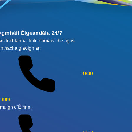
agmháil Éigeandála 24/7
cás lochtanna, línte damáistithe agus
rrthacha glaoigh ar:
1800
 999
muigh d’Éirinn: