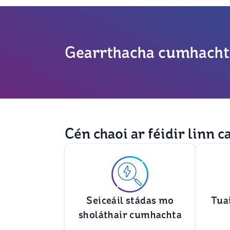
Gearrthacha cumhacht
Cén chaoi ar féidir linn c
Seiceáil stádas mo
Tua
sholáthair cumhachta