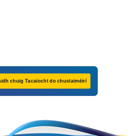
idh chuig Tacaíocht do chustaiméirí