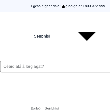
I gcás éigeandála:
glaoigh ar 1800 372 999
Skip
to
Content
Seirbhísí
Baile
Seirbhísí