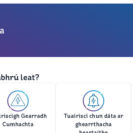
a
abhrú leat?
iriscigh Gearradh
Tuairiscí chun dáta ar
Cumhachta
ghearrthacha
beartaithe