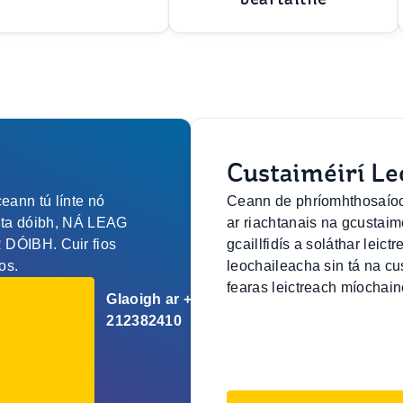
Custaiméirí Le
eann tú línte nó
Ceann de phríomhthosaíoch
anta dóibh, NÁ LEAG
ar riachtanais na gcustaim
ÓIBH. Cuir fios
gcaillfidís a soláthar leic
os.
leochaileacha sin tá na cu
fearas leictreach míochain
Glaoigh ar +353
212382410