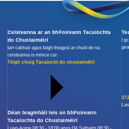
Ceisteanna ar an bhFoireann Tacaíochta
Te
do Chustaiméirí
I g
gea
Iarr cabhair agus faigh freagraí ar chuid de na
ceisteanna is minice cur.
Téigh chuig Tacaíocht do chustaiméirí
372
Las
Déan teagmháil leis an bhFoireann
Tacaíochta do Chustaiméirí
Luan-Aoine 08:30 - 18:00 agus Dé Sathairn 08:30 -