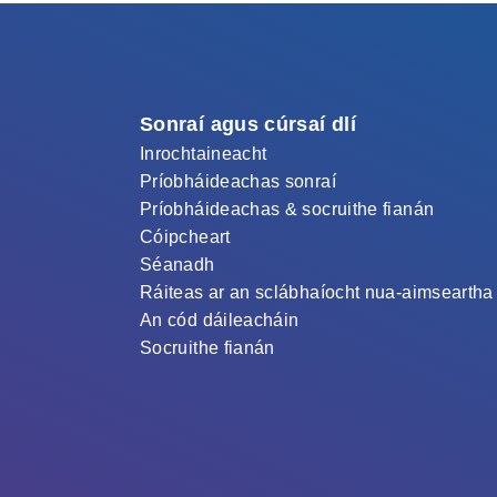
Sonraí agus cúrsaí dlí
Inrochtaineacht
Príobháideachas sonraí
Príobháideachas & socruithe fianán
Cóipcheart
Séanadh
Ráiteas ar an sclábhaíocht nua-aimseartha
An cód dáileacháin
Socruithe fianán