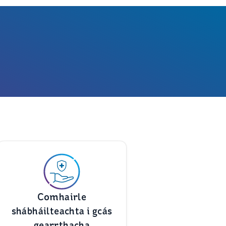
Comhairle
shábháilteachta i gcás
gearrthacha