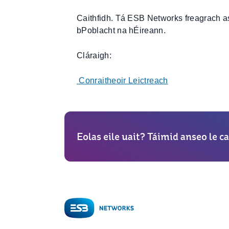
Caithfidh. Tá ESB Networks freagrach as 
bPoblacht na hÉireann.
Cláraigh:
Conraitheoir Leictreach
Eolas eile uait? Táimid anseo le ca