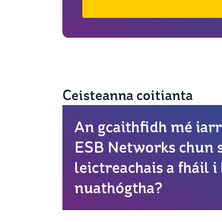
Ceisteanna coitianta
An gcaithfidh mé iarr
ESB Networks chun s
leictreachais a fháil
nuathógtha?