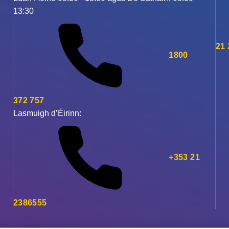
13:30
21
1800
372 757
Lasmuigh d’Éirinn:
+353 21
2386555