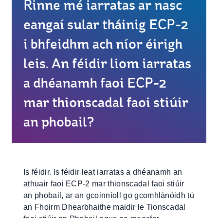
Rinne mé iarratas ar nasc
eangaí sular tháinig ECP-2
i bhfeidhm ach níor éirigh
leis. An féidir liom iarratas
a dhéanamh faoi ECP-2
mar thionscadal faoi stiúir
an phobail?
Is féidir. Is féidir leat iarratas a dhéanamh an
athuair faoi ECP-2 mar thionscadal faoi stiúir
an phobail, ar an gcoinníoll go gcomhlánóidh tú
an Fhoirm Dhearbhaithe maidir le Tionscadal