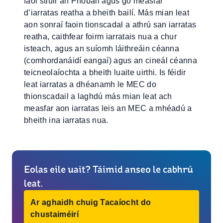
faoi stiúir an Phobail agus go measfar
d’iarratas reatha a bheith bailí. Más mian leat
aon sonraí faoin tionscadal a athrú san iarratas
reatha, caithfear foirm iarratais nua a chur
isteach, agus an suíomh láithreáin céanna
(comhordanáidí eangaí) agus an cineál céanna
teicneolaíochta a bheith luaite uirthi. Is féidir
leat iarratas a dhéanamh le MEC do
thionscadail a laghdú más mian leat ach
measfar aon iarratas leis an MEC a mhéadú a
bheith ina iarratas nua.
Eolas eile uait? Táimid anseo le cabhrú
leat.
Ar aghaidh chuig Tacaíocht do
chustaiméirí