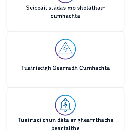
Seiceáil stádas mo sholáthair
cumhachta
Tuairiscigh Gearradh Cumhachta
Tuairiscí chun dáta ar ghearrthacha
beartaithe