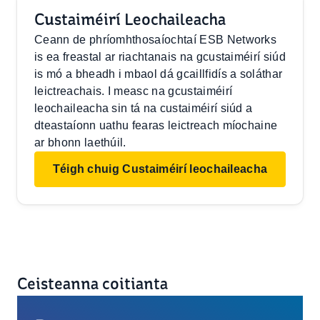
Custaiméirí Leochaileacha
Ceann de phríomhthosaíochtaí ESB Networks
is ea freastal ar riachtanais na gcustaiméirí siúd
is mó a bheadh i mbaol dá gcaillfidís a soláthar
leictreachais. I measc na gcustaiméirí
leochaileacha sin tá na custaiméirí siúd a
dteastaíonn uathu fearas leictreach míochaine
ar bhonn laethúil.
Téigh chuig Custaiméirí leochaileacha
Ceisteanna coitianta