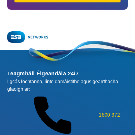
Teagmháil Éigeandála 24/7
I gcás lochtanna, línte damáistithe agus gearrthacha
glaoigh ar:
1800 372