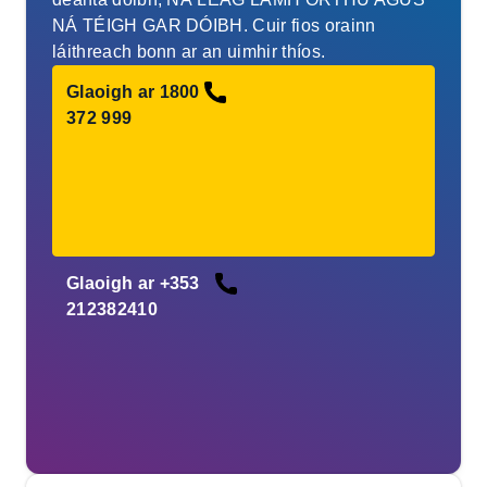
NÁ TÉIGH GAR DÓIBH. Cuir fios orainn
láithreach bonn ar an uimhir thíos.
Glaoigh ar 1800
372 999
Glaoigh ar +353
212382410