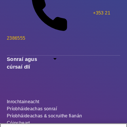
+353 21
2386555
Sonraí agus
cúrsaí dlí
Inrochtaineacht
Príobháideachas sonraí
Príobháideachas & socruithe fianán
Cóipcheart