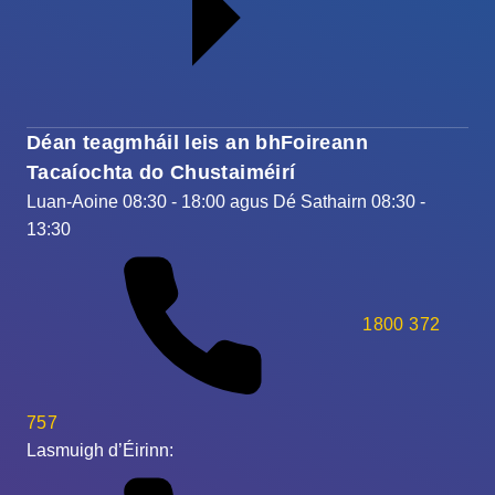
Déan teagmháil leis an bhFoireann
Tacaíochta do Chustaiméirí
Luan-Aoine 08:30 - 18:00 agus Dé Sathairn 08:30 -
13:30
1800 372
757
Lasmuigh d’Éirinn: