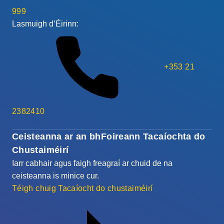
999
Lasmuigh d’Éirinn:
+353 21
2382410
Ceisteanna ar an bhFoireann Tacaíochta do
Chustaiméirí
Iarr cabhair agus faigh freagraí ar chuid de na
ceisteanna is minice cur.
Téigh chuig Tacaíocht do chustaiméirí