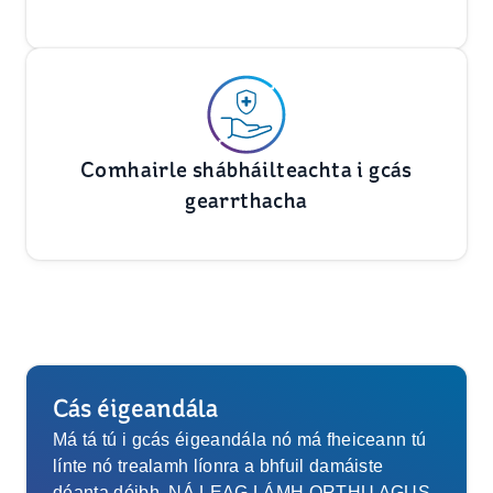
Comhairle shábháilteachta i gcás
gearrthacha
Cás éigeandála
Má tá tú i gcás éigeandála nó má fheiceann tú
línte nó trealamh líonra a bhfuil damáiste
déanta dóibh, NÁ LEAG LÁMH ORTHU AGUS