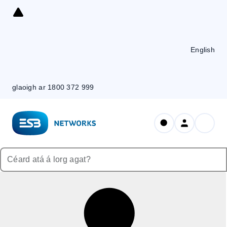
Skip
to
Content
English
glaoigh ar 1800 372 999