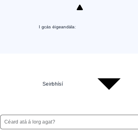
Skip
to
Content
I gcás éigeandála:
Seirbhísí