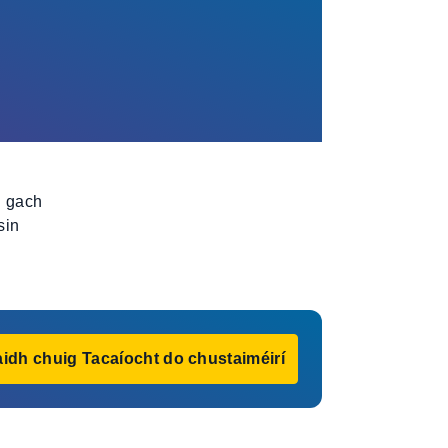
h gach
sin
idh chuig Tacaíocht do chustaiméirí