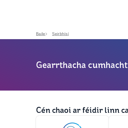
Baile
Seirbhísí
Gearrthacha cumhacht
Cén chaoi ar féidir linn c