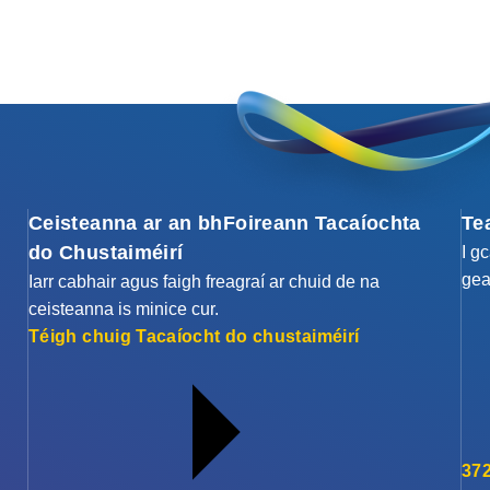
Ceisteanna ar an bhFoireann Tacaíochta
Te
do Chustaiméirí
I g
gea
Iarr cabhair agus faigh freagraí ar chuid de na
ceisteanna is minice cur.
Téigh chuig Tacaíocht do chustaiméirí
372