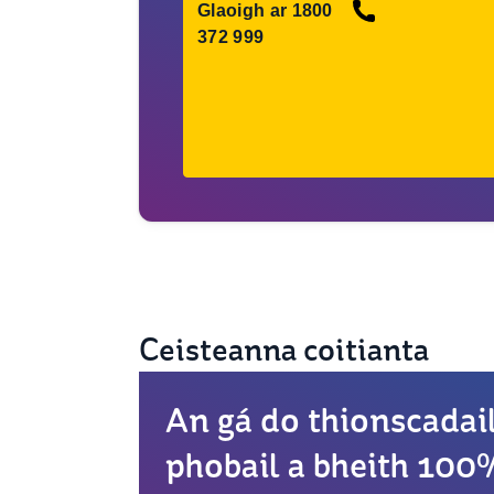
Glaoigh ar 1800
372 999
Ceisteanna coitianta
An gá do thionscadail
phobail a bheith 100