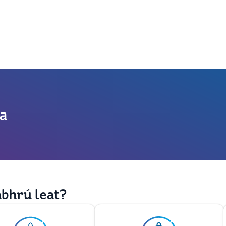
a
abhrú leat?