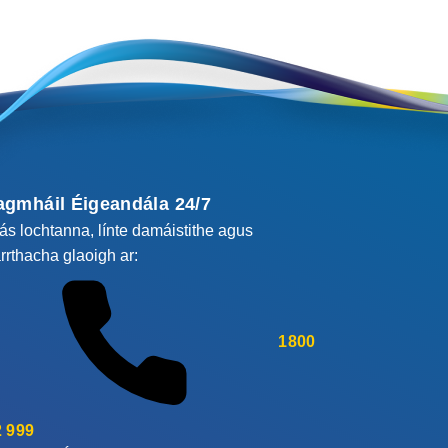
agmháil Éigeandála 24/7
cás lochtanna, línte damáistithe agus
rrthacha glaoigh ar:
1800
 999