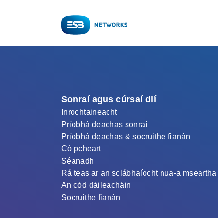
Sonraí agus cúrsaí dlí
Inrochtaineacht
Príobháideachas sonraí
Príobháideachas & socruithe fianán
Cóipcheart
Séanadh
Ráiteas ar an sclábhaíocht nua-aimseartha
An cód dáileacháin
Socruithe fianán