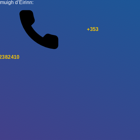
muigh d’Éirinn:
+353
 2382410