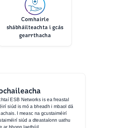
Comhairle
shábháilteachta i gcás
gearrthacha
ochaileacha
taí ESB Networks is ea freastal
éirí siúd is mó a bheadh i mbaol dá
treachais. I measc na gcustaiméirí
staiméirí siúd a dteastaíonn uathu
e ar bhonn laethúil.