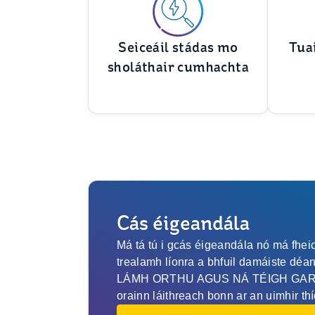
Seiceáil stádas mo
Tua
sholáthair cumhachta
Cás éigeandála
Má tá tú i gcás éigeandála nó má fheic
trealamh líonra a bhfuil damáiste dé
LÁMH ORTHU AGUS NÁ TÉIGH GAR D
orainn láithreach bonn ar an uimhir thí