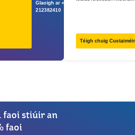
Glaoigh ar +353
212382410
Téigh chuig Custaiméir
 faoi stiúir an
% faoi