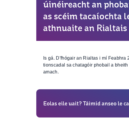
úinéireacht an phobai
as scéim tacaíochta l
athnuaite an Rialtais
Is gá. D'fhógair an Rialtas i mí Feabhra
tionscadal sa chatagóir phobail a bheit
amach.
Eolas eile uait? Táimid anseo le ca