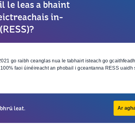
l le leas a bhaint
eictreachais in-
 (RESS)?
 2021 go raibh ceanglas nua le tabhairt isteach go gcaithfead
h 100% faoi úinéireacht an phobail i gceantanna RESS uaidh 
bhrú leat.
Ar agha