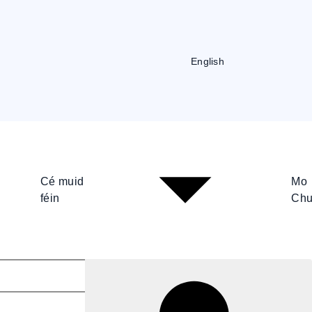
English
Cé muid
Mo
féin
Chu