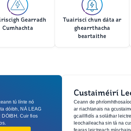
iriscigh Gearradh
Tuairiscí chun dáta ar
Cumhachta
ghearrthacha
beartaithe
Custaiméirí Le
eann tú línte nó
Ceann de phríomhthosaíoch
anta dóibh, NÁ LEAG
ar riachtanais na gcustaim
ÓIBH. Cuir fios
gcaillfidís a soláthar leic
os.
leochaileacha sin tá na cu
fearas leictreach míochain