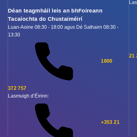
Las
Déan teagmháil leis an bhFoireann
Tacaíochta do Chustaiméirí
Luan-Aoine 08:30 - 18:00 agus Dé Sathairn 08:30 -
13:30
21
1800
372 757
Lasmuigh d’Éirinn:
+353 21