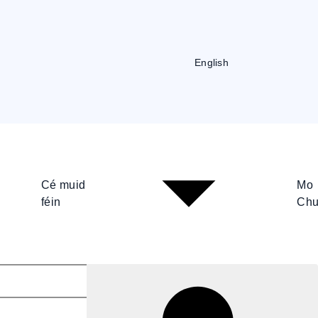
English
Cé muid
Mo
féin
Chu