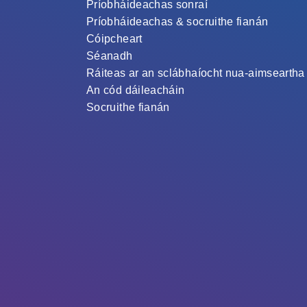
Príobháideachas sonraí
Príobháideachas & socruithe fianán
Cóipcheart
Séanadh
Ráiteas ar an sclábhaíocht nua-aimseartha
An cód dáileacháin
Socruithe fianán