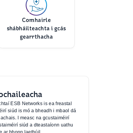
Comhairle
shábháilteachta i gcás
gearrthacha
ochaileacha
taí ESB Networks is ea freastal
éirí siúd is mó a bheadh i mbaol dá
treachais. I measc na gcustaiméirí
staiméirí siúd a dteastaíonn uathu
e ar bhonn laethúil.