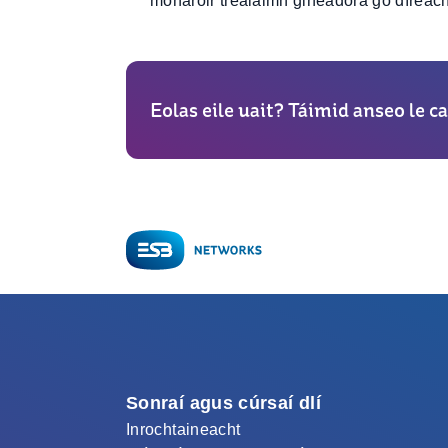
monaróir trealaimh gineadóra go díreach
Eolas eile uait? Táimid anseo le ca
Sonraí agus cúrsaí dlí
Inrochtaineacht