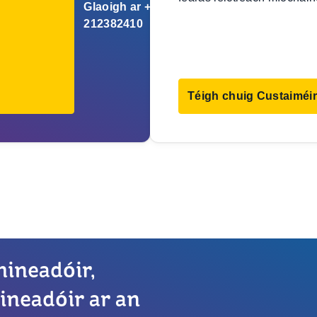
Glaoigh ar +353
212382410
Téigh chuig Custaiméir
hineadóir,
ineadóir ar an