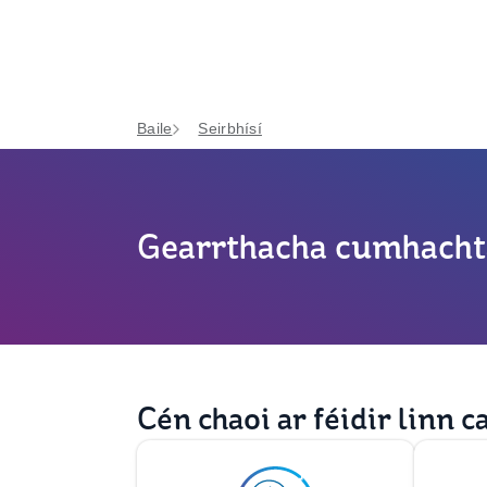
Baile
Seirbhísí
Gearrthacha cumhacht
Cén chaoi ar féidir linn c