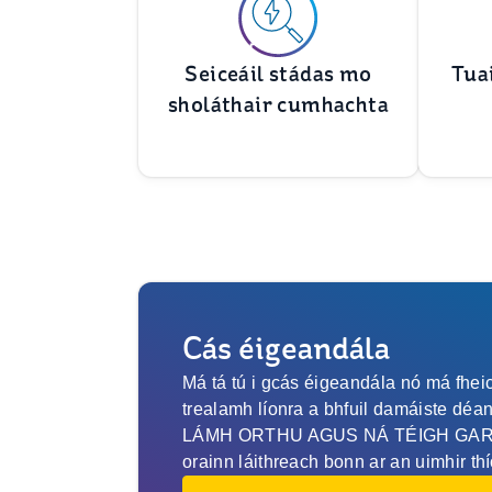
Seiceáil stádas mo
Tua
sholáthair cumhachta
Cás éigeandála
Má tá tú i gcás éigeandála nó má fheic
trealamh líonra a bhfuil damáiste dé
LÁMH ORTHU AGUS NÁ TÉIGH GAR D
orainn láithreach bonn ar an uimhir thí