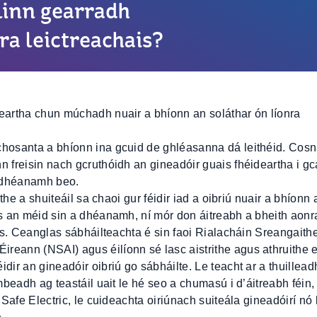
linn gearradh
ra leictreachais?
deartha chun múchadh nuair a bhíonn an soláthar ón líonra
chosanta a bhíonn ina gcuid de ghléasanna dá leithéid. Cos
n freisin nach gcruthóidh an gineadóir guais fhéideartha i gc
a dhéanamh beo.
ithe a shuiteáil sa chaoi gur féidir iad a oibriú nuair a bhíonn 
is an méid sin a dhéanamh, ní mór don áitreabh a bheith aonr
hais. Ceanglas sábháilteachta é sin faoi Rialacháin Sreangaith
reann (NSAI) agus éilíonn sé lasc aistrithe agus athruithe e
dir an gineadóir oibriú go sábháilte. Le teacht ar a thuillead
 mbeadh ag teastáil uait le hé seo a chumasú i d’áitreabh féin
 Safe Electric, le cuideachta oiriúnach suiteála gineadóirí nó 