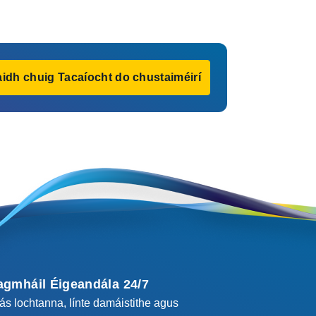
idh chuig Tacaíocht do chustaiméirí
agmháil Éigeandála 24/7
cás lochtanna, línte damáistithe agus