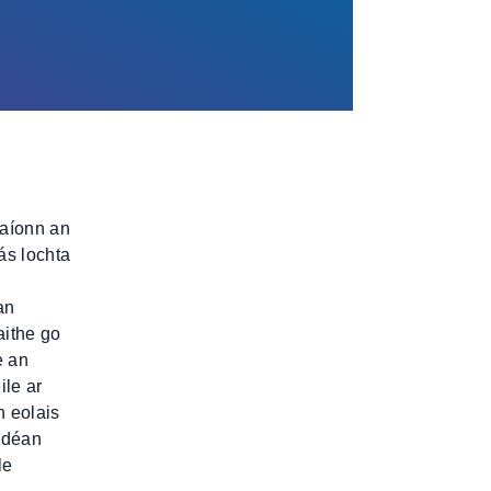
naíonn an
ás lochta
an
aithe go
e an
ile ar
h eolais
, déan
le