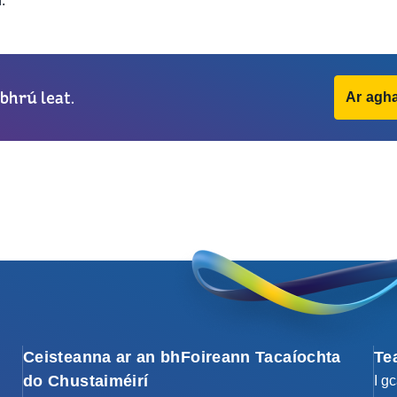
.
bhrú leat.
Ar agha
Ceisteanna ar an bhFoireann Tacaíochta
Te
do Chustaiméirí
I g