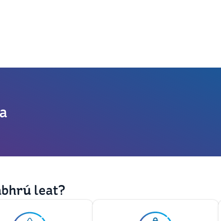
a
abhrú leat?