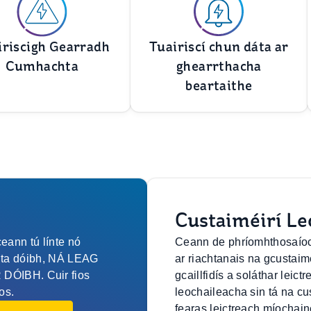
iriscigh Gearradh
Tuairiscí chun dáta ar
Cumhachta
ghearrthacha
beartaithe
Custaiméirí Le
eann tú línte nó
Ceann de phríomhthosaíoch
anta dóibh, NÁ LEAG
ar riachtanais na gcustaim
ÓIBH. Cuir fios
gcaillfidís a soláthar leic
os.
leochaileacha sin tá na cu
fearas leictreach míochain