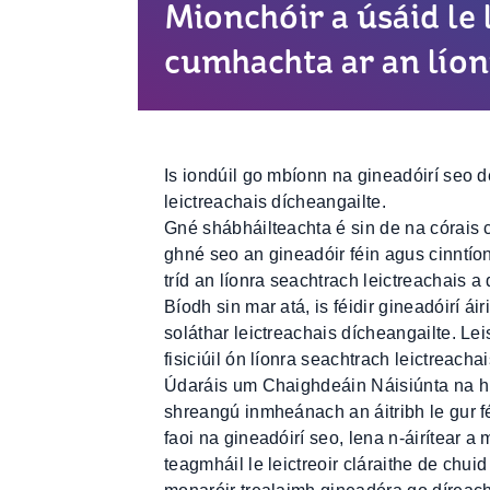
Mionchóir a úsáid le 
cumhachta ar an líon
Is iondúil go mbíonn na gineadóirí seo 
leictreachais dícheangailte.
Gné shábháilteachta é sin de na córais 
ghné seo an gineadóir féin agus cinntíon
tríd an líonra seachtrach leictreachais 
Bíodh sin mar atá, is féidir gineadóirí áir
soláthar leictreachais dícheangailte. Le
fisiciúil ón líonra seachtrach leictreac
Údaráis um Chaighdeáin Náisiúnta na hÉi
shreangú inmheánach an áitribh le gur féi
faoi na gineadóirí seo, lena n-áirítear a
teagmháil le leictreoir cláraithe de chuid