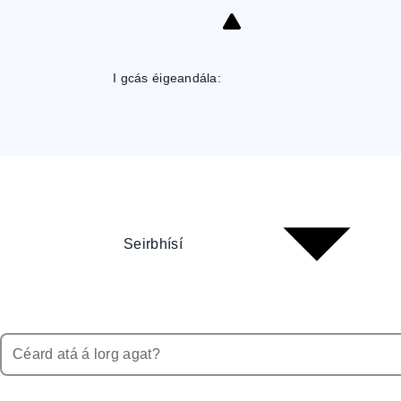
Skip
to
Content
I gcás éigeandála:
Seirbhísí