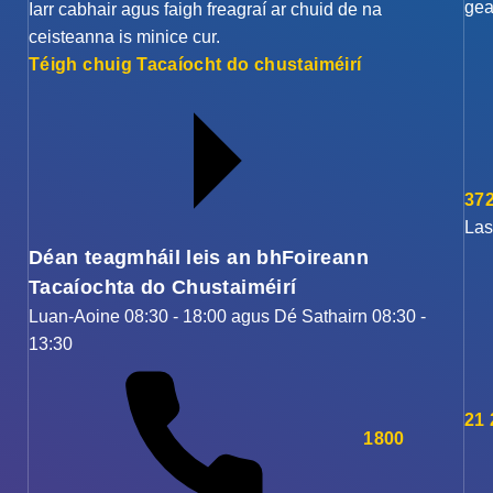
gea
Iarr cabhair agus faigh freagraí ar chuid de na
ceisteanna is minice cur.
Téigh chuig Tacaíocht do chustaiméirí
372
Las
Déan teagmháil leis an bhFoireann
Tacaíochta do Chustaiméirí
Luan-Aoine 08:30 - 18:00 agus Dé Sathairn 08:30 -
13:30
21
1800