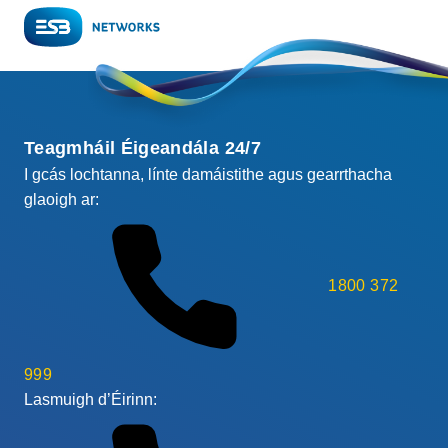
Teagmháil Éigeandála 24/7
I gcás lochtanna, línte damáistithe agus gearrthacha
glaoigh ar:
1800 372
999
Lasmuigh d’Éirinn: