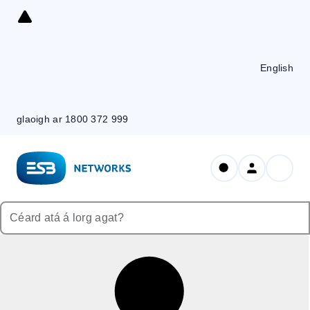
Skip
to
Content
English
glaoigh ar 1800 372 999