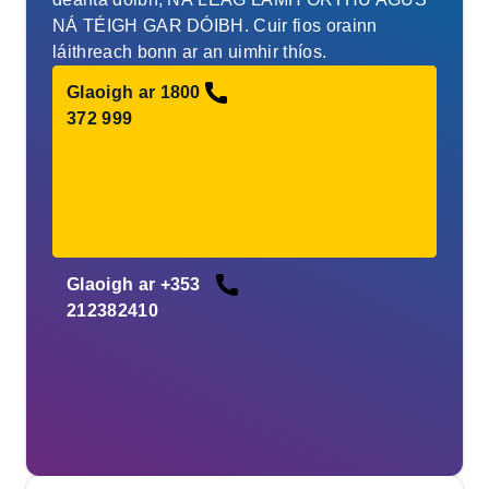
NÁ TÉIGH GAR DÓIBH. Cuir fios orainn
láithreach bonn ar an uimhir thíos.
Glaoigh ar 1800
372 999
Glaoigh ar +353
212382410