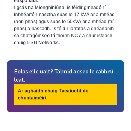
easpórtála.
I gcás na Mionghiniúna, is féidir gineadóirí
inbhéartóir-nasctha suas le 17 kVA ar a mhéad
(aon phas) agus suas le 50kVA ar a mhéad (trí
phas) a nascadh. Is féidir iarratas a dhéanamh
sa chatagóir seo trí fhoirm NC7 a chur isteach
chuig ESB Networks.
Eolas eile uait? Táimid anseo le cabhrú
leat.
Ar aghaidh chuig Tacaíocht do
chustaiméirí