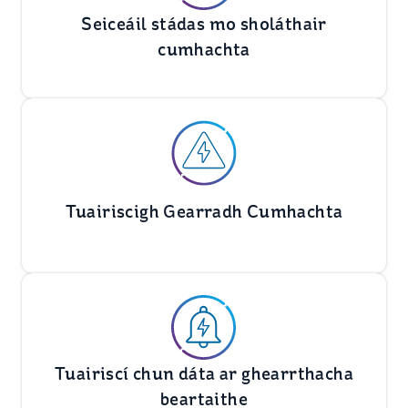
Seiceáil stádas mo sholáthair
cumhachta
Tuairiscigh Gearradh Cumhachta
Tuairiscí chun dáta ar ghearrthacha
beartaithe