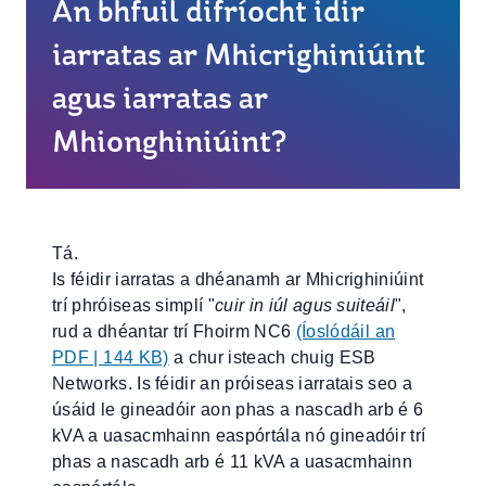
An bhfuil difríocht idir
iarratas ar Mhicrighiniúint
agus iarratas ar
Mhionghiniúint?
Tá.
Is féidir iarratas a dhéanamh ar Mhicrighiniúint
trí phróiseas simplí "
cuir in iúl agus suiteáil
",
rud a dhéantar trí Fhoirm NC6
(Íoslódáil an
PDF | 144 KB)
a chur isteach chuig ESB
Networks. Is féidir an próiseas iarratais seo a
úsáid le gineadóir aon phas a nascadh arb é 6
kVA a uasacmhainn easpórtála nó gineadóir trí
phas a nascadh arb é 11 kVA a uasacmhainn