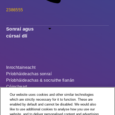
2386555
Sonraí agus
cúrsaí dlí
Inrochtaineacht
Príobháideachas sonraí
Príobháideachas & socruithe fianán
Cóipcheart
Séanadh
Our website uses cookies and other similar technologies
Ráiteas ar an sclábhaíocht nua-aimseartha
which are strictly necessary for it to function. These are
enabled by default and cannot be disabled. We would also
An cód dáileacháin
like to use additional cookies to analyse how you use our
Socruithe fianán
website, and to deliver personalised content and advertising.