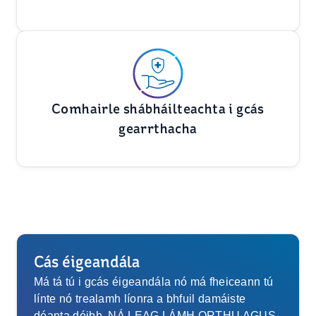
Comhairle shábháilteachta i gcás
gearrthacha
Cás éigeandála
Má tá tú i gcás éigeandála nó má fheiceann tú
línte nó trealamh líonra a bhfuil damáiste
déanta dóibh, NÁ LEAG LÁMH ORTHU AGUS