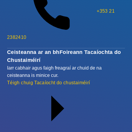
+353 21
2382410
Ceisteanna ar an bhFoireann Tacaíochta do
Chustaiméirí
Iarr cabhair agus faigh freagraí ar chuid de na
ceisteanna is minice cur.
Téigh chuig Tacaíocht do chustaiméirí