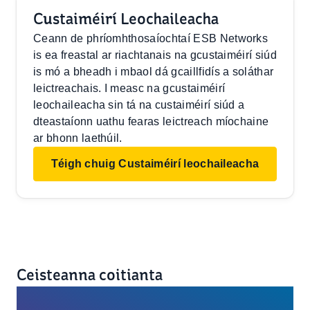
Custaiméirí Leochaileacha
Ceann de phríomhthosaíochtaí ESB Networks
is ea freastal ar riachtanais na gcustaiméirí siúd
is mó a bheadh i mbaol dá gcaillfidís a soláthar
leictreachais. I measc na gcustaiméirí
leochaileacha sin tá na custaiméirí siúd a
dteastaíonn uathu fearas leictreach míochaine
ar bhonn laethúil.
Téigh chuig Custaiméirí leochaileacha
Ceisteanna coitianta