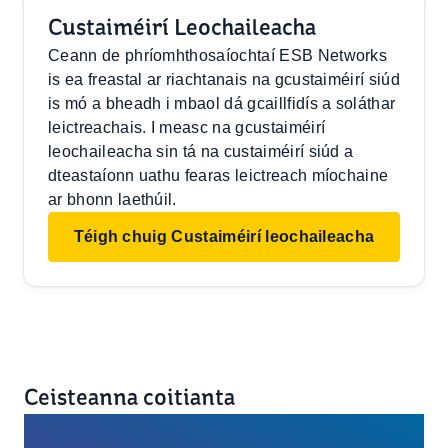
Custaiméirí Leochaileacha
Ceann de phríomhthosaíochtaí ESB Networks
is ea freastal ar riachtanais na gcustaiméirí siúd
is mó a bheadh i mbaol dá gcaillfidís a soláthar
leictreachais. I measc na gcustaiméirí
leochaileacha sin tá na custaiméirí siúd a
dteastaíonn uathu fearas leictreach míochaine
ar bhonn laethúil.
Téigh chuig Custaiméirí leochaileacha
Ceisteanna coitianta