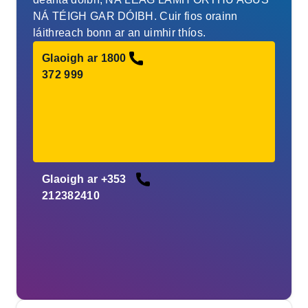
NÁ TÉIGH GAR DÓIBH. Cuir fios orainn
láithreach bonn ar an uimhir thíos.
Glaoigh ar 1800
372 999
Glaoigh ar +353
212382410