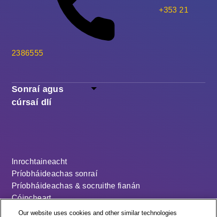
+353 21
2386555
Sonraí agus
cúrsaí dlí
Inrochtaineacht
Príobháideachas sonraí
Príobháideachas & socruithe fianán
Cóipcheart
Séanadh
Our website uses cookies and other similar technologies