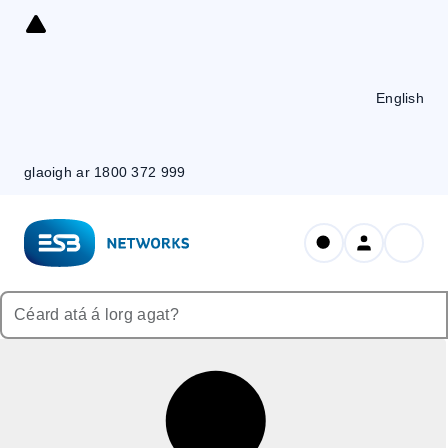
Skip
to
Content
English
glaoigh ar 1800 372 999