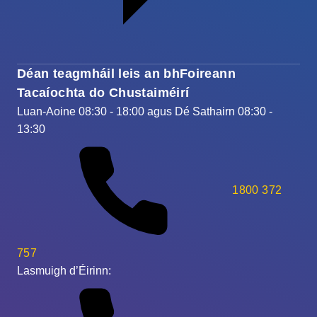
Déan teagmháil leis an bhFoireann
Tacaíochta do Chustaiméirí
Luan-Aoine 08:30 - 18:00 agus Dé Sathairn 08:30 -
13:30
1800 372
757
Lasmuigh d’Éirinn: