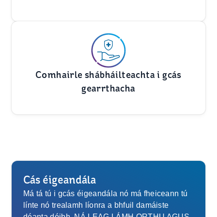
Comhairle shábháilteachta i gcás
gearrthacha
Cás éigeandála
Má tá tú i gcás éigeandála nó má fheiceann tú
línte nó trealamh líonra a bhfuil damáiste
déanta dóibh, NÁ LEAG LÁMH ORTHU AGUS