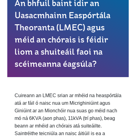
An bhfuil baint idir an
Uasacmhainn Easpórtála
Theoranta (LMEC) agus
méid an chórais is féidir
liom a shuiteáil faoi na
scéimeanna éagsúla?
Cuireann an LMEC srian ar mhéid na heaspórtála
atá ar fáil ó naisc nua um Micrighiniúint agus
Giniúint ar an Mionchóir nua suas go méid nach
mó ná 6KVA (aon phas), 11kVA (trí phas), beag
beann ar mhéid an chórais atá suiteáilte.
Saintréithe teicniúla an naisc áitiúil is ea a