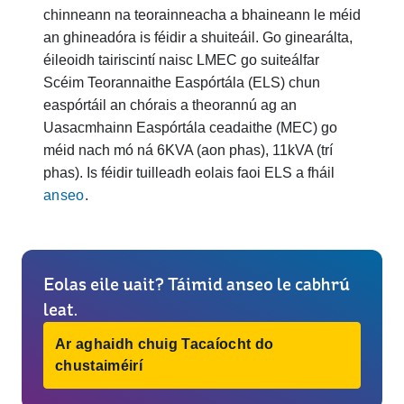
chinneann na teorainneacha a bhaineann le méid
an ghineadóra is féidir a shuiteáil. Go ginearálta,
éileoidh tairiscintí naisc LMEC go suiteálfar
Scéim Teorannaithe Easpórtála (ELS) chun
easpórtáil an chórais a theorannú ag an
Uasacmhainn Easpórtála ceadaithe (MEC) go
méid nach mó ná 6KVA (aon phas), 11kVA (trí
phas). Is féidir tuilleadh eolais faoi ELS a fháil
anseo
.
Eolas eile uait? Táimid anseo le cabhrú
leat.
Ar aghaidh chuig Tacaíocht do
chustaiméirí