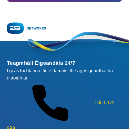
Teagmháil Éigeandála 24/7
I gcás lochtanna, línte damáistithe agus gearrthacha
glaoigh ar:
1800 372
999