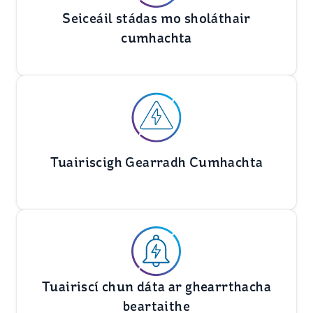
Seiceáil stádas mo sholáthair
cumhachta
Tuairiscigh Gearradh Cumhachta
Tuairiscí chun dáta ar ghearrthacha
beartaithe