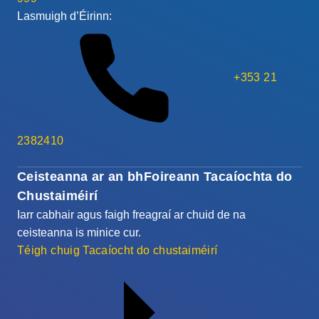
Lasmuigh d’Éirinn:
+353 21
2382410
Ceisteanna ar an bhFoireann Tacaíochta do
Chustaiméirí
Iarr cabhair agus faigh freagraí ar chuid de na
ceisteanna is minice cur.
Téigh chuig Tacaíocht do chustaiméirí