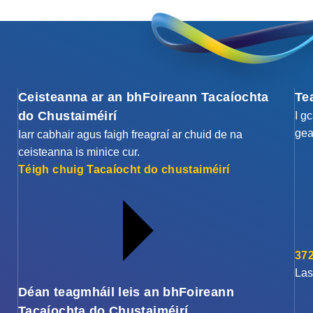
Ceisteanna ar an bhFoireann Tacaíochta
Te
do Chustaiméirí
I g
gea
Iarr cabhair agus faigh freagraí ar chuid de na
ceisteanna is minice cur.
Téigh chuig Tacaíocht do chustaiméirí
372
Las
Déan teagmháil leis an bhFoireann
Tacaíochta do Chustaiméirí