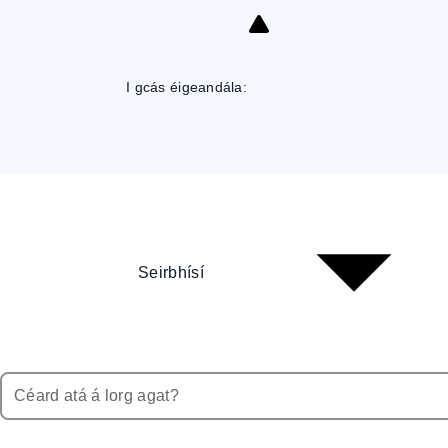
Skip
to
Content
I gcás éigeandála:
Seirbhísí