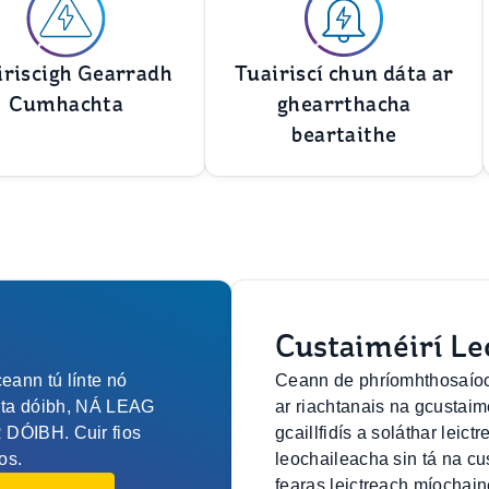
iriscigh Gearradh
Tuairiscí chun dáta ar
Cumhachta
ghearrthacha
beartaithe
Custaiméirí Le
eann tú línte nó
Ceann de phríomhthosaíoch
anta dóibh, NÁ LEAG
ar riachtanais na gcustaim
ÓIBH. Cuir fios
gcaillfidís a soláthar leic
os.
leochaileacha sin tá na cu
fearas leictreach míochain