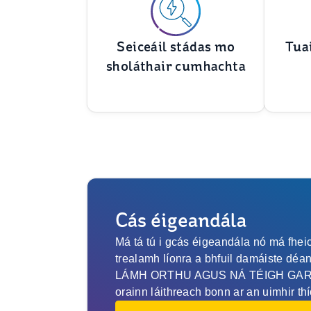
Seiceáil stádas mo
Tua
sholáthair cumhachta
Cás éigeandála
Má tá tú i gcás éigeandála nó má fheic
trealamh líonra a bhfuil damáiste dé
LÁMH ORTHU AGUS NÁ TÉIGH GAR D
orainn láithreach bonn ar an uimhir thí