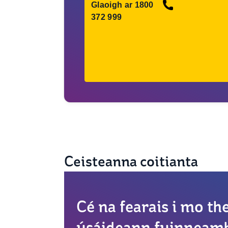
Glaoigh ar 1800
372 999
Ceisteanna coitianta
Cé na fearais i mo th
úsáideann fuinneam