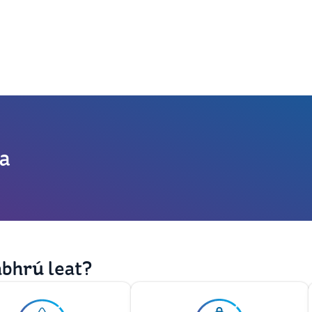
a
abhrú leat?