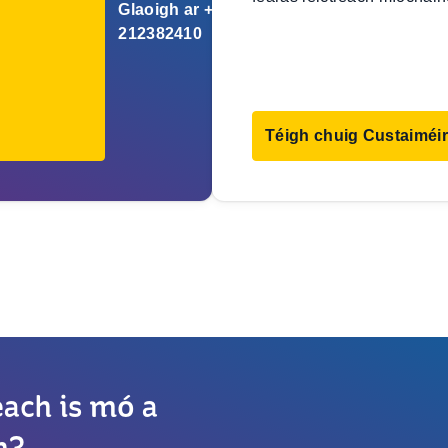
Glaoigh ar +353
212382410
Téigh chuig Custaiméir
each is mó a
h?