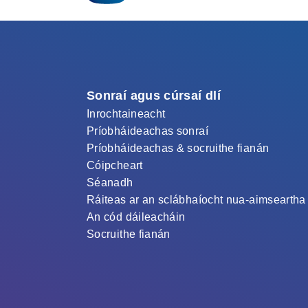
Sonraí agus cúrsaí dlí
Inrochtaineacht
Príobháideachas sonraí
Príobháideachas & socruithe fianán
Cóipcheart
Séanadh
Ráiteas ar an sclábhaíocht nua-aimseartha
An cód dáileacháin
Socruithe fianán