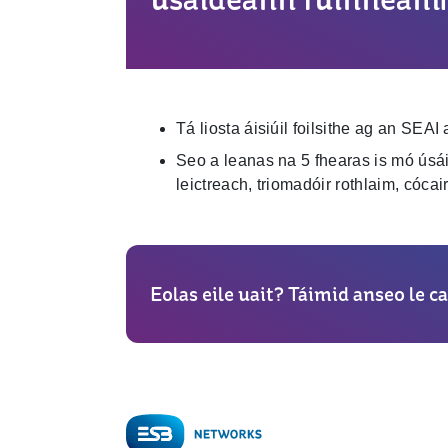
Tá liosta áisiúil foilsithe ag an SEA
Seo a leanas na 5 fhearas is mó úsáid
leictreach, triomadóir rothlaim, cócai
Eolas eile uait? Táimid anseo le ca