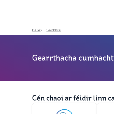
Baile
Seirbhísí
Gearrthacha cumhacht
Cén chaoi ar féidir linn c