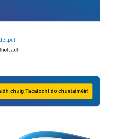
et.pdf.
hfholcadh
idh chuig Tacaíocht do chustaiméirí