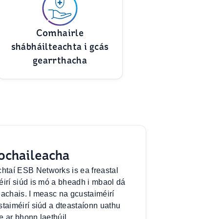
Comhairle
shábháilteachta i gcás
gearrthacha
ochaileacha
taí ESB Networks is ea freastal
éirí siúd is mó a bheadh i mbaol dá
treachais. I measc na gcustaiméirí
staiméirí siúd a dteastaíonn uathu
e ar bhonn laethúil.