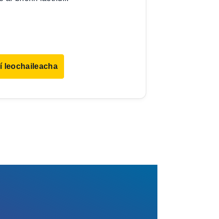
í leochaileacha