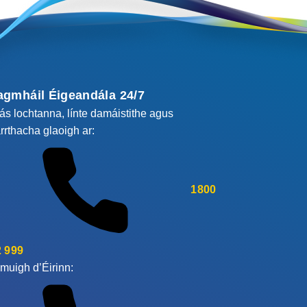
agmháil Éigeandála 24/7
cás lochtanna, línte damáistithe agus
rrthacha glaoigh ar:
1800
 999
muigh d’Éirinn: