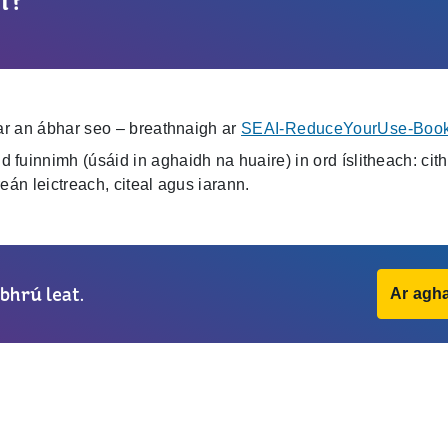
I ar an ábhar seo – breathnaigh ar
SEAI‑ReduceYourUse‑Bookl
 fuinnimh (úsáid in aghaidh na huaire) in ord íslitheach: cit
reán leictreach, citeal agus iarann.
bhrú leat.
Ar agha