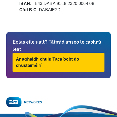
IBAN
: IE43 DABA 9518 2320 0064 08
Cód BIC
: DABAIE2D
Eolas eile uait? Táimid anseo le cabhrú
leat.
Ar aghaidh chuig Tacaíocht do
chustaiméirí