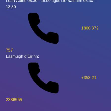
Luan-Aoine 08:30 - 18:00 agus Dé Sathairn 08:30 -
13:30
1800 372
757
Lasmuigh d’Éirinn:
+353 21
2386555