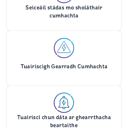
Seiceáil stádas mo sholáthair
cumhachta
Tuairiscigh Gearradh Cumhachta
Tuairiscí chun dáta ar ghearrthacha
beartaithe