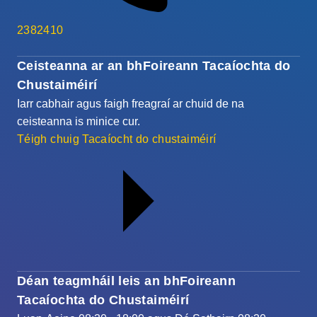
2382410
Ceisteanna ar an bhFoireann Tacaíochta do
Chustaiméirí
Iarr cabhair agus faigh freagraí ar chuid de na
ceisteanna is minice cur.
Téigh chuig Tacaíocht do chustaiméirí
Déan teagmháil leis an bhFoireann
Tacaíochta do Chustaiméirí