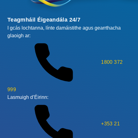
Teagmháil Éigeandála 24/7
I gcás lochtanna, línte damáistithe agus gearrthacha
glaoigh ar:
1800 372
999
Lasmuigh d’Éirinn:
+353 21