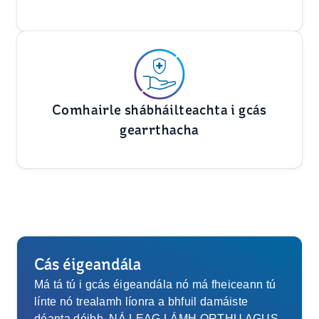
Comhairle shábháilteachta i gcás
gearrthacha
Cás éigeandála
Má tá tú i gcás éigeandála nó má fheiceann tú
línte nó trealamh líonra a bhfuil damáiste
déanta dóibh, NÁ LEAG LÁMH ORTHU AGUS