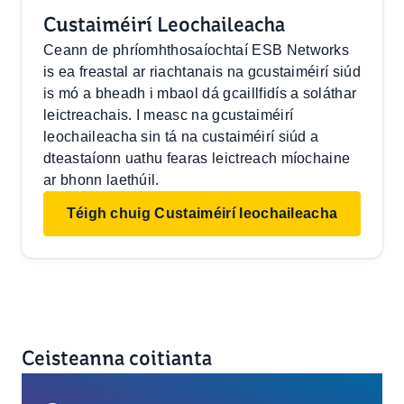
Custaiméirí Leochaileacha
Ceann de phríomhthosaíochtaí ESB Networks
is ea freastal ar riachtanais na gcustaiméirí siúd
is mó a bheadh i mbaol dá gcaillfidís a soláthar
leictreachais. I measc na gcustaiméirí
leochaileacha sin tá na custaiméirí siúd a
dteastaíonn uathu fearas leictreach míochaine
ar bhonn laethúil.
Téigh chuig Custaiméirí leochaileacha
Ceisteanna coitianta