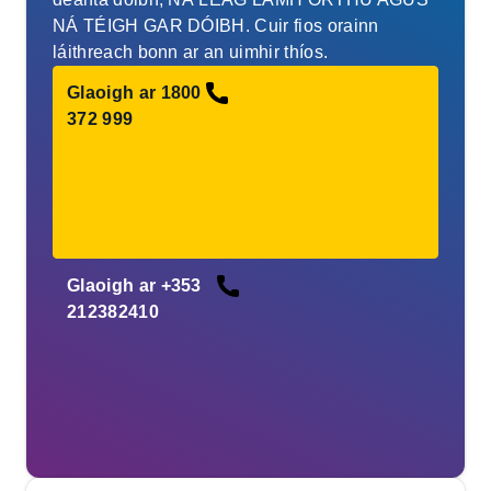
NÁ TÉIGH GAR DÓIBH. Cuir fios orainn
láithreach bonn ar an uimhir thíos.
Glaoigh ar 1800
372 999
Glaoigh ar +353
212382410