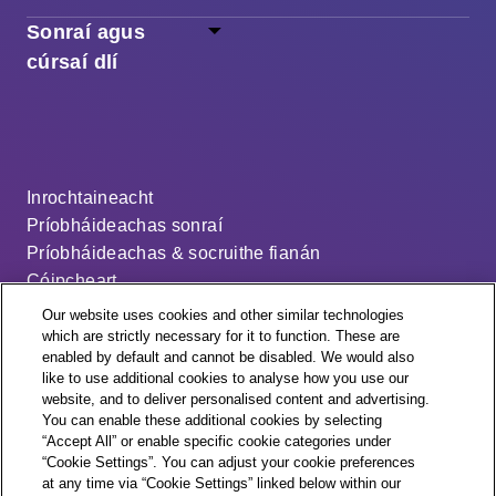
Sonraí agus
cúrsaí dlí
Inrochtaineacht
Príobháideachas sonraí
Príobháideachas & socruithe fianán
Cóipcheart
Séanadh
Our website uses cookies and other similar technologies
Ráiteas ar an sclábhaíocht nua-aimseartha
which are strictly necessary for it to function. These are
enabled by default and cannot be disabled. We would also
An cód dáileacháin
like to use additional cookies to analyse how you use our
Socruithe fianán
website, and to deliver personalised content and advertising.
You can enable these additional cookies by selecting
“Accept All” or enable specific cookie categories under
“Cookie Settings”. You can adjust your cookie preferences
at any time via “Cookie Settings” linked below within our