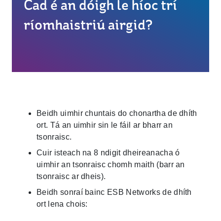
Cad é an dóigh le híoc trí
ríomhaistriú airgid?
Beidh uimhir chuntais do chonartha de dhíth
ort. Tá an uimhir sin le fáil ar bharr an
tsonraisc.
Cuir isteach na 8 ndigit dheireanacha ó
uimhir an tsonraisc chomh maith (barr an
tsonraisc ar dheis).
Beidh sonraí bainc ESB Networks de dhíth
ort lena chois: