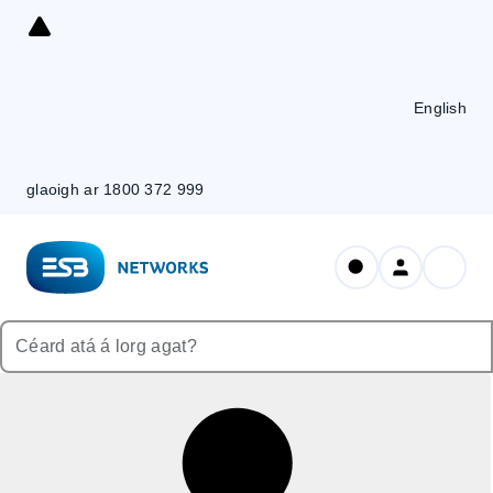
Skip
to
Content
English
glaoigh ar 1800 372 999