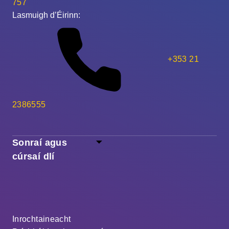
757
Lasmuigh d’Éirinn:
+353 21
2386555
Sonraí agus
cúrsaí dlí
Inrochtaineacht