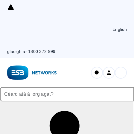
Skip
to
Content
English
glaoigh ar 1800 372 999