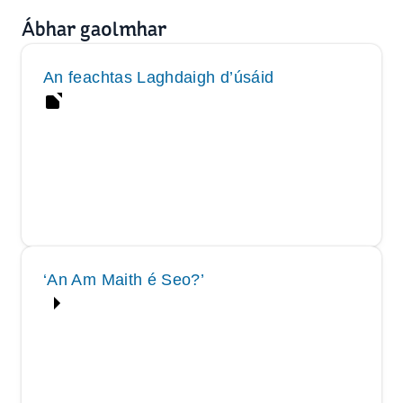
Ábhar gaolmhar
An feachtas Laghdaigh d’úsáid
‘An Am Maith é Seo?’