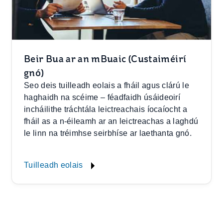
Beir Bua ar an mBuaic (Custaiméirí
gnó)
Seo deis tuilleadh eolais a fháil agus clárú le
haghaidh na scéime – féadfaidh úsáideoirí
incháilithe tráchtála leictreachais íocaíocht a
fháil as a n‑éileamh ar an leictreachas a laghdú
le linn na tréimhse seirbhíse ar laethanta gnó.
Tuilleadh eolais