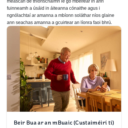
meascán de thionscnaimh le go mbeifear in ann
fuinneamh a úsáid in áiteanna cónaithe agus i
ngnólachtaí ar amanna a mbíonn soláthar níos glaine
ann seachas amanna a gcuirtear an líonra faoi bhrú.
Beir Bua ar an mBuaic (Custaiméirí tí)