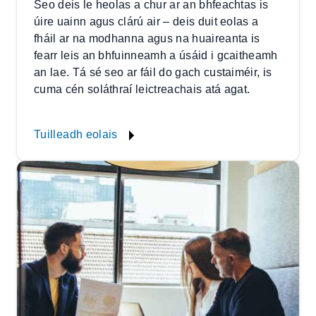
Seo deis le heolas a chur ar an bhfeachtas is
úire uainn agus clárú air – deis duit eolas a
fháil ar na modhanna agus na huaireanta is
fearr leis an bhfuinneamh a úsáid i gcaitheamh
an lae. Tá sé seo ar fáil do gach custaiméir, is
cuma cén soláthraí leictreachais atá agat.
Tuilleadh eolais