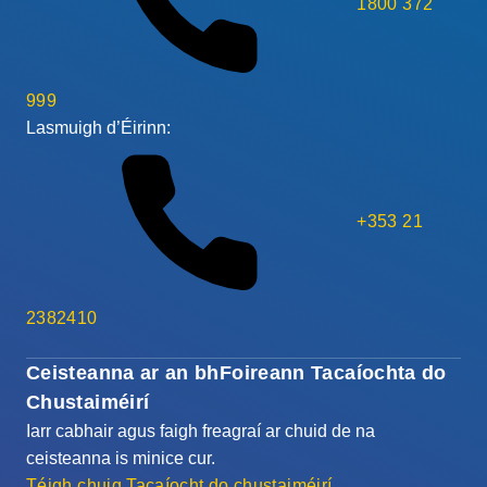
1800 372
999
Lasmuigh d’Éirinn:
+353 21
2382410
Ceisteanna ar an bhFoireann Tacaíochta do
Chustaiméirí
Iarr cabhair agus faigh freagraí ar chuid de na
ceisteanna is minice cur.
Téigh chuig Tacaíocht do chustaiméirí