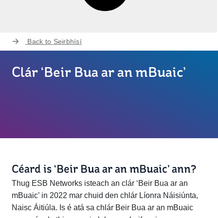
Back to
Seirbhísí
Clár ‘Beir Bua ar an mBuaic’
Céard is ‘Beir Bua ar an mBuaic’ ann?
Thug ESB Networks isteach an clár ‘Beir Bua ar an
mBuaic’ in 2022 mar chuid den chlár Líonra Náisiúnta,
Naisc Áitiúla. Is é atá sa chlár Beir Bua ar an mBuaic