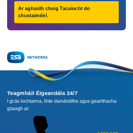
Ar aghaidh chuig Tacaíocht do
chustaiméirí.
Teagmháil Éigeandála 24/7
I gcás lochtanna, línte damáistithe agus gearrthacha
glaoigh ar: