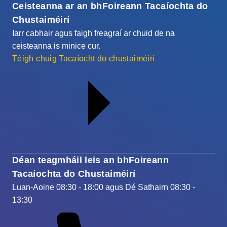
Ceisteanna ar an bhFoireann Tacaíochta do
Chustaiméirí
Iarr cabhair agus faigh freagraí ar chuid de na
ceisteanna is minice cur.
Téigh chuig Tacaíocht do chustaiméirí
Déan teagmháil leis an bhFoireann
Tacaíochta do Chustaiméirí
Luan-Aoine 08:30 - 18:00 agus Dé Sathairn 08:30 -
13:30