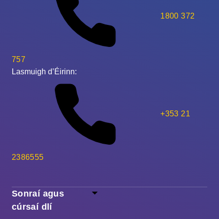
1800 372
757
Lasmuigh d’Éirinn:
+353 21
2386555
Sonraí agus
cúrsaí dlí