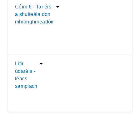
Céim 6 - Tar éis
a shuiteála don
mhionghineadóir
Litir
údaráis -
téacs
samplach