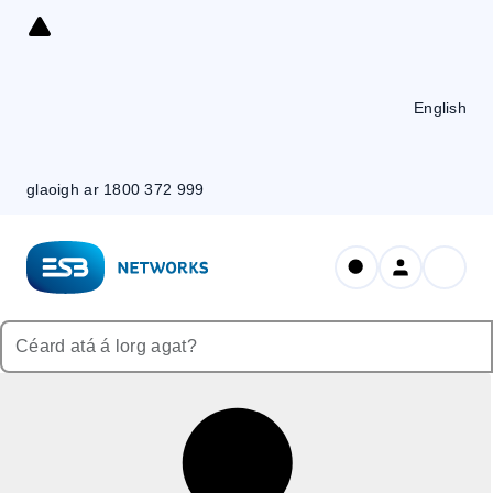
Skip
to
Content
English
glaoigh ar 1800 372 999