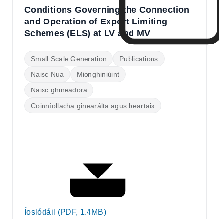
Conditions Governing the Connection
and Operation of Export Limiting
Schemes (ELS) at LV and MV
Small Scale Generation
Publications
Naisc Nua
Mionghiniúint
Naisc ghineadóra
Coinníollacha ginearálta agus beartais
Íoslódáil (PDF, 1.4MB)