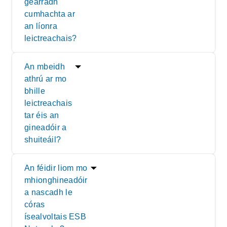
gearradh
cumhachta ar
an líonra
leictreachais?
An mbeidh
athrú ar mo
bhille
leictreachais
tar éis an
gineadóir a
shuiteáil?
An féidir liom mo
mhionghineadóir
a nascadh le
córas
ísealvoltais ESB