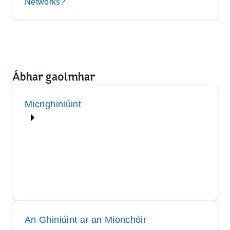
Networks?
Ábhar gaolmhar
Micrighiniúint
An Ghiniúint ar an Mionchóir