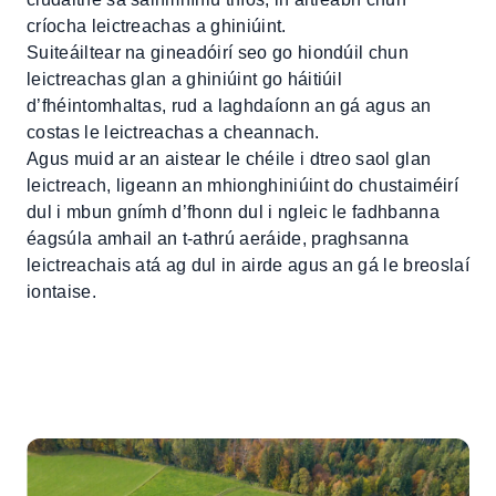
críocha leictreachas a ghiniúint.
Suiteáiltear na gineadóirí seo go hiondúil chun
leictreachas glan a ghiniúint go háitiúil
d’fhéintomhaltas, rud a laghdaíonn an gá agus an
costas le leictreachas a cheannach.
Agus muid ar an aistear le chéile i dtreo saol glan
leictreach, ligeann an mhionghiniúint do chustaiméirí
dul i mbun gnímh d’fhonn dul i ngleic le fadhbanna
éagsúla amhail an t-athrú aeráide, praghsanna
leictreachais atá ag dul in airde agus an gá le breoslaí
iontaise.