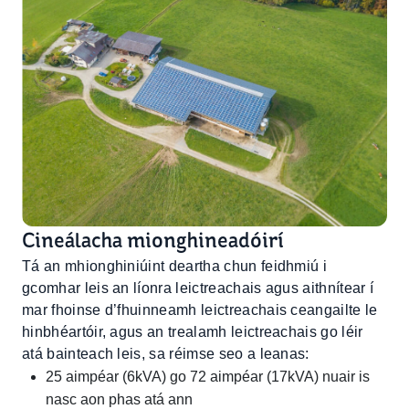
Cineálacha mionghineadóirí
Tá an mhionghiniúint deartha chun feidhmiú i
gcomhar leis an líonra leictreachais agus aithnítear í
mar fhoinse d’fhuinneamh leictreachais ceangailte le
hinbhéartóir, agus an trealamh leictreachais go léir
atá bainteach leis, sa réimse seo a leanas:
25 aimpéar (6kVA) go 72 aimpéar (17kVA) nuair is
nasc aon phas atá ann