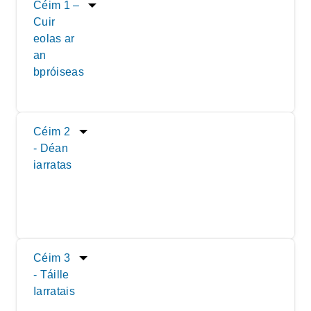
Céim 1 –
Cuir
eolas ar
an
bpróiseas
Céim 2
- Déan
iarratas
Céim 3
- Táille
Iarratais