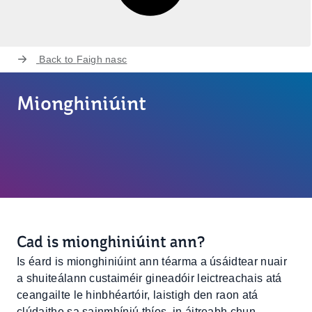
Back to
Faigh nasc
Mionghiniúint
Cad is mionghiniúint ann?
Is éard is mionghiniúint ann téarma a úsáidtear nuair
a shuiteálann custaiméir gineadóir leictreachais atá
ceangailte le hinbhéartóir, laistigh den raon atá
clúdaithe sa sainmhíniú thíos, in áitreabh chun