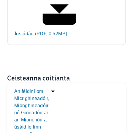
Íoslódáil (PDF, 0.52MB)
Ceisteanna coitianta
An féidir liom
Micrighineadóir,
Mionghineadóir
nó Gineadóir ar
an Mionchóir a
úsáid le linn