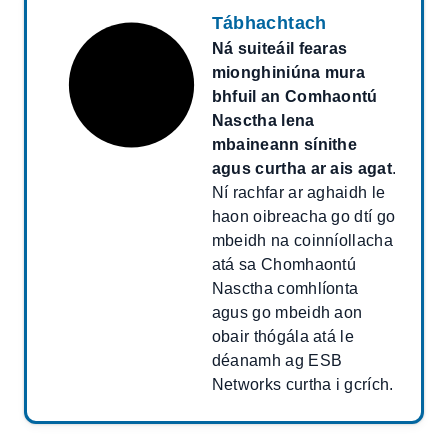
Tábhachtach
Ná suiteáil fearas
mionghiniúna mura
bhfuil an Comhaontú
Nasctha lena
mbaineann sínithe
agus curtha ar ais agat
.
Ní rachfar ar aghaidh le
haon oibreacha go dtí go
mbeidh na coinníollacha
atá sa Chomhaontú
Nasctha comhlíonta
agus go mbeidh aon
obair thógála atá le
déanamh ag ESB
Networks curtha i gcrích.