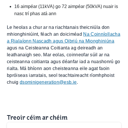
16 aimpéar (11kVA) go 72 aimpéar (50kVA) nuair is
nasc trí phas atá ann
Le heolas a chur ar na riachtanais theicniúla don
mhionghiniúint, féach an doiciméad
Na Coinníollacha
a Rialaíonn Nascadh agus Oibriú na Mionghiniúna
agus na Ceisteanna Coitianta ag deireadh an
leathanaigh seo. Mar eolas, coinneofar súil ar na
ceisteanna coitianta agus déanfar iad a nuashonrú go
rialta. Má bhíonn aon cheisteanna eile agat faoin
bpróiseas iarratais, seol teachtaireacht ríomhphoist
chuig
dsominigeneration@esb.ie
.
Treoir céim ar chéim