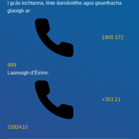
I gcás lochtanna, línte damáistithe agus gearrthacha
glaoigh ar:
1800 372
999
Lasmuigh d’Éirinn:
+353 21
2382410