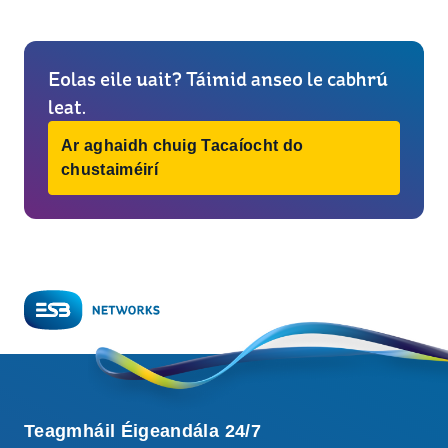
Eolas eile uait? Táimid anseo le cabhrú
leat.
Ar aghaidh chuig Tacaíocht do
chustaiméirí
Teagmháil Éigeandála 24/7