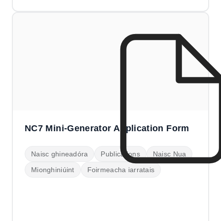
NC7 Mini-Generator Application Form
Naisc ghineadóra
Publications
Naisc Nua
Mionghiniúint
​Foirmeacha iarratais