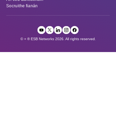
Socruithe fianán
© + ® ESB Networks 2026. All rights reserved.