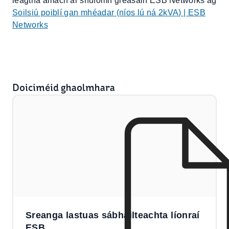
leagtha amach ar shuíomh gréasáin ESB Networks ag
Soilsiú poiblí gan mhéadar (níos lú ná 2kVA) | ESB
Networks
Doiciméid ghaolmhara
Sreanga lastuas sábháilteachta líonraí
ESB