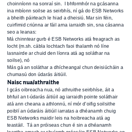
choinníonn na sonraí sin. I bhformhór na gcásanna
ina mbíonn soilse as seirbhís, ní gá do ESB Networks
a bheith páirteach le hiad a dheisiú. Mar sin féin,
cuirfimid criúnna ar fáil arna iarraidh sin, sna cásanna
seo a leanas:
Má chinntear gurb é ESB Networks atá freagrach as
locht (m.sh. cábla lochtach faoi thalamh nó líne
lasnairde ar chuid den líonra atá ag soláthar na
soilse), nó
Más gá an soláthar a dhícheangal chun deisiúcháin a
chumasú don údarás áitiúil.
Naisc nua/athraithe
I gcás oibreacha nua, nó athruithe seirbhíse, áit a
bhfuil an t-údarás áitiúil ag iarraidh pointe soláthair
atá ann cheana a athlonnú, ní mór d’oifig soilsithe
poiblí an údaráis áitiúil iarratas a dhéanamh chuig
ESB Networks maidir leis na hoibreacha atá ag
teastáil. Tá an próiseas chun é sin a dhéanamh