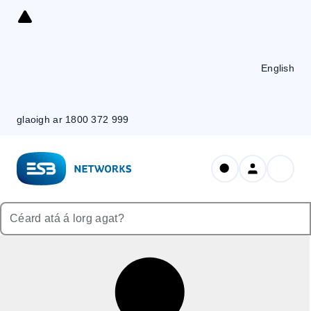
Skip
to
Content
English
glaoigh ar 1800 372 999