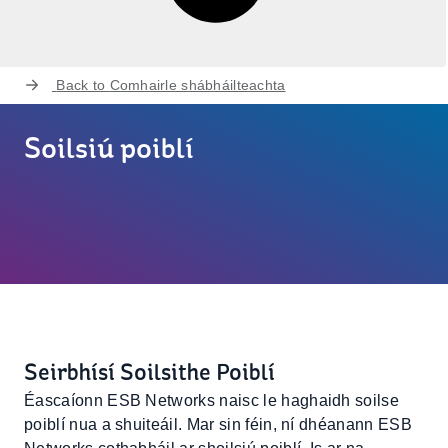
Back to
Comhairle shábháilteachta
Soilsiú poiblí
Seirbhísí Soilsithe Poiblí
Éascaíonn ESB Networks naisc le haghaidh soilse
poiblí nua a shuiteáil. Mar sin féin, ní dhéanann ESB