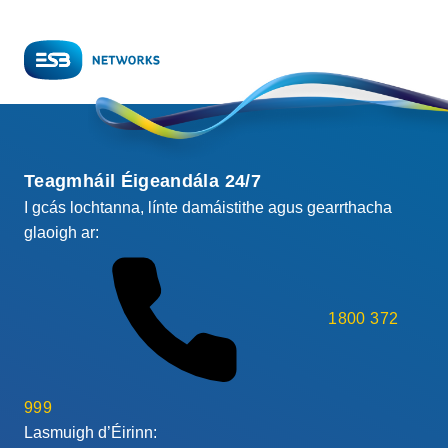
Teagmháil Éigeandála 24/7
I gcás lochtanna, línte damáistithe agus gearrthacha
glaoigh ar:
1800 372
999
Lasmuigh d’Éirinn: