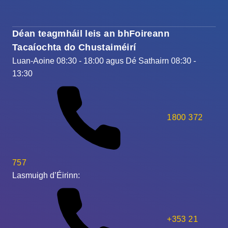
Déan teagmháil leis an bhFoireann
Tacaíochta do Chustaiméirí
Luan-Aoine 08:30 - 18:00 agus Dé Sathairn 08:30 -
13:30
1800 372
757
Lasmuigh d’Éirinn:
+353 21