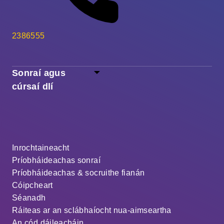
2386555
Sonraí agus
cúrsaí dlí
Inrochtaineacht
Príobháideachas sonraí
Príobháideachas & socruithe fianán
Cóipcheart
Séanadh
Ráiteas ar an sclábhaíocht nua-aimseartha
An cód dáileacháin