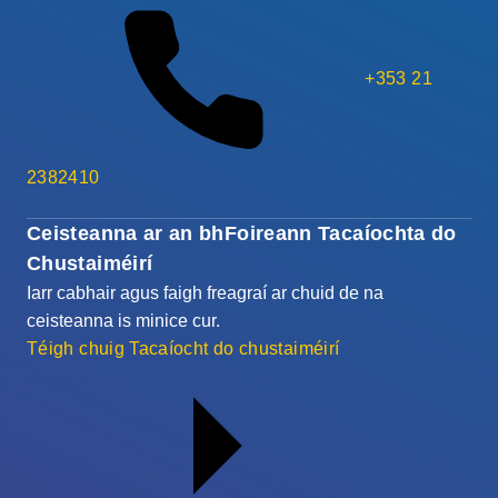
+353 21
2382410
Ceisteanna ar an bhFoireann Tacaíochta do
Chustaiméirí
Iarr cabhair agus faigh freagraí ar chuid de na
ceisteanna is minice cur.
Téigh chuig Tacaíocht do chustaiméirí