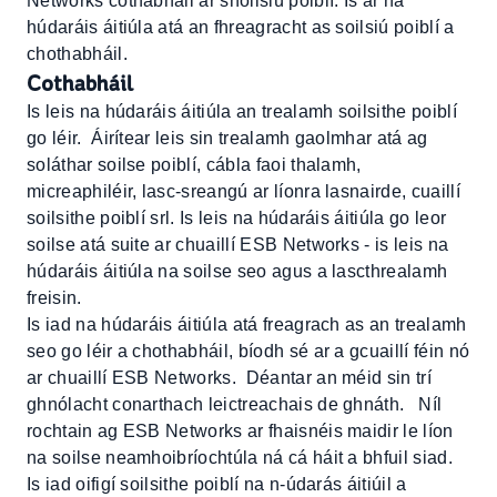
Networks cothabháil ar shoilsiú poiblí. Is ar na
húdaráis áitiúla atá an fhreagracht as soilsiú poiblí a
chothabháil.
Cothabháil
Is leis na húdaráis áitiúla an trealamh soilsithe poiblí
go léir. Áirítear leis sin trealamh gaolmhar atá ag
soláthar soilse poiblí, cábla faoi thalamh,
micreaphiléir, lasc-sreangú ar líonra lasnairde, cuaillí
soilsithe poiblí srl. Is leis na húdaráis áitiúla go leor
soilse atá suite ar chuaillí ESB Networks - is leis na
húdaráis áitiúla na soilse seo agus a lascthrealamh
freisin.
Is iad na húdaráis áitiúla atá freagrach as an trealamh
seo go léir a chothabháil, bíodh sé ar a gcuaillí féin nó
ar chuaillí ESB Networks. Déantar an méid sin trí
ghnólacht conarthach leictreachais de ghnáth. Níl
rochtain ag ESB Networks ar fhaisnéis maidir le líon
na soilse neamhoibríochtúla ná cá háit a bhfuil siad.
Is iad oifigí soilsithe poiblí na n-údarás áitiúil a