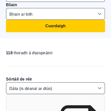
Bliain
Cuardaigh
118
thoradh á dtaispeáint
Sórtáil de réir