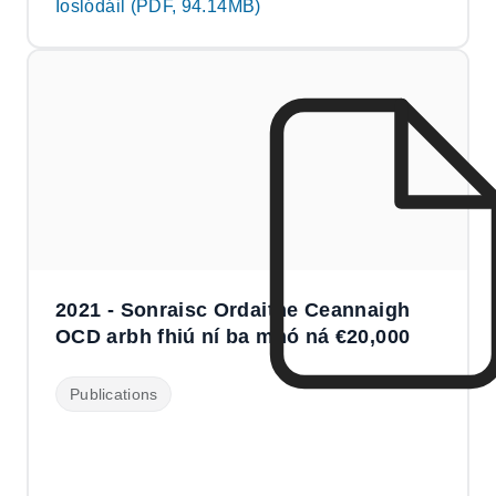
Íoslódáil (PDF, 94.14MB)
2021 - Sonraisc Ordaithe Ceannaigh
OCD arbh fhiú ní ba mhó ná €20,000
Publications