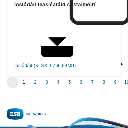
Íoslódáil teasléaráid custaiméirí
Íoslódáil (XLSX, 6766.88MB)
1
2
3
4
5
6
7
8
9
1
previous
page