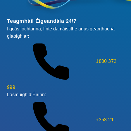
Teagmháil Éigeandála 24/7
I gcás lochtanna, línte damáistithe agus gearrthacha
glaoigh ar:
1800 372
999
Lasmuigh d’Éirinn:
+353 21