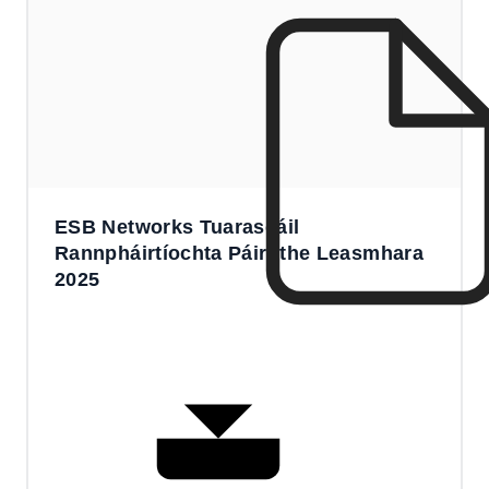
ESB Networks Tuarascáil
Rannpháirtíochta Páirtithe Leasmhara
2025