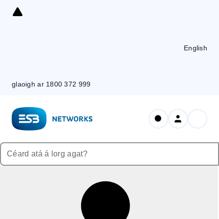
Skip
to
Content
English
glaoigh ar 1800 372 999