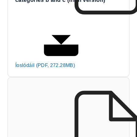
categories b and c (Irish version)
Íoslódáil (PDF, 272.28MB)