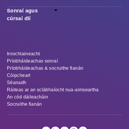
Sonraí agus
cúrsaí dlí
Inrochtaineacht
Príobháideachas sonraí
Príobháideachas & socruithe fianán
Cóipcheart
Séanadh
Ráiteas ar an sclábhaíocht nua-aimseartha
An cód dáileacháin
Socruithe fianán