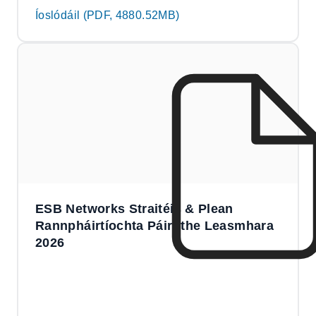
Íoslódáil (PDF, 4880.52MB)
ESB Networks Straitéis & Plean
Rannpháirtíochta Páirtithe Leasmhara
2026