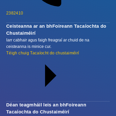
2382410
Ceisteanna ar an bhFoireann Tacaíochta do
Chustaiméirí
Iarr cabhair agus faigh freagraí ar chuid de na
ceisteanna is minice cur.
Téigh chuig Tacaíocht do chustaiméirí
Déan teagmháil leis an bhFoireann
Tacaíochta do Chustaiméirí