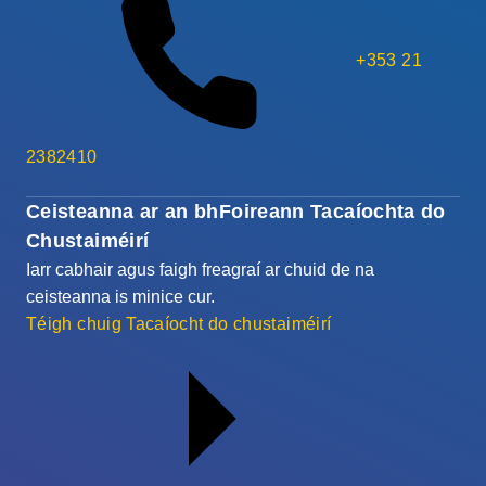
+353 21
2382410
Ceisteanna ar an bhFoireann Tacaíochta do
Chustaiméirí
Iarr cabhair agus faigh freagraí ar chuid de na
ceisteanna is minice cur.
Téigh chuig Tacaíocht do chustaiméirí