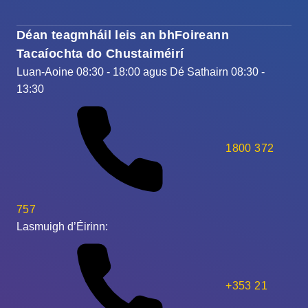
Déan teagmháil leis an bhFoireann
Tacaíochta do Chustaiméirí
Luan-Aoine 08:30 - 18:00 agus Dé Sathairn 08:30 -
13:30
1800 372
757
Lasmuigh d’Éirinn:
+353 21