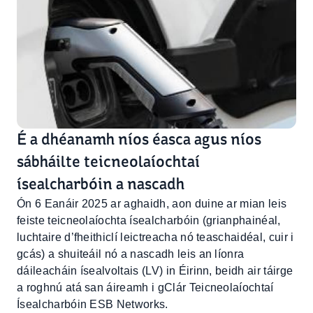
É a dhéanamh níos éasca agus níos
sábháilte teicneolaíochtaí
ísealcharbóin a nascadh
Ón 6 Eanáir 2025 ar aghaidh, aon duine ar mian leis
feiste teicneolaíochta ísealcharbóin (grianphainéal,
luchtaire d’fheithiclí leictreacha nó teaschaidéal, cuir i
gcás) a shuiteáil nó a nascadh leis an líonra
dáileacháin ísealvoltais (LV) in Éirinn, beidh air táirge
a roghnú atá san áireamh i gClár Teicneolaíochtaí
Ísealcharbóin ESB Networks.