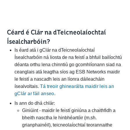
Céard é Clár na dTeicneolaíochtaí
Ísealcharbóin?
Is éard atá i gClár na dTeicneolaíochtaí
Ísealcharbóin ná liosta de na feistí a bhfuil bailíochtú
déanta orthu lena chinntiú go gcomhlíonann siad na
ceanglais atá leagtha síos ag ESB Networks maidir
le feistí a nascadh leis an líonra dáileacháin
ísealvoltais.
Tá treoir ghinearálta maidir leis an
gClár ar fáil anseo
.
Is ann do dhá chlár:
Giniúint - maidir le feistí giniúna a chaithfidh a
bheith nasctha le hinbhéartóir (m.sh.
grianphainéil), teicneolaíochtaí teorannaithe