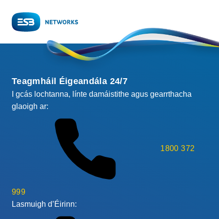
Teagmháil Éigeandála 24/7
I gcás lochtanna, línte damáistithe agus gearrthacha
glaoigh ar:
1800 372
999
Lasmuigh d’Éirinn: