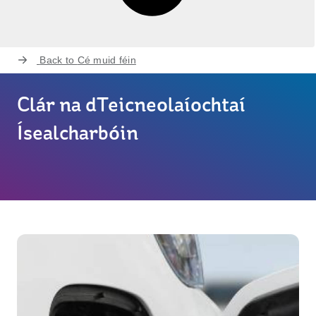
Back to
Cé muid féin
Clár na dTeicneolaíochtaí
Ísealcharbóin