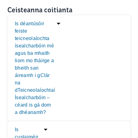
Ceisteanna coitianta
Is déantúsóir
feiste
teicneolaíochta
ísealcharbóin mé
agus ba mhaith
liom mo tháirge a
bheith san
áireamh i gClár
na
dTeicneolaíochtaí
Ísealcharbóin –
céard is gá dom
a dhéanamh?
Is
custaiméir