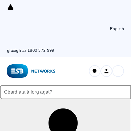
Skip
to
Content
English
glaoigh ar 1800 372 999