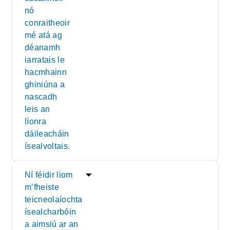
nó
conraitheoir
mé atá ag
déanamh
iarratais le
hacmhainn
ghiniúna a
nascadh
leis an
líonra
dáileacháin
ísealvoltais.
Ní féidir liom
m’fheiste
teicneolaíochta
ísealcharbóin
a aimsiú ar an