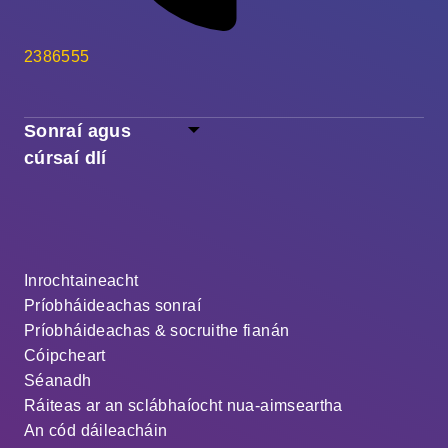
2386555
Sonraí agus
cúrsaí dlí
Inrochtaineacht
Príobháideachas sonraí
Príobháideachas & socruithe fianán
Cóipcheart
Séanadh
Ráiteas ar an sclábhaíocht nua-aimseartha
An cód dáileacháin