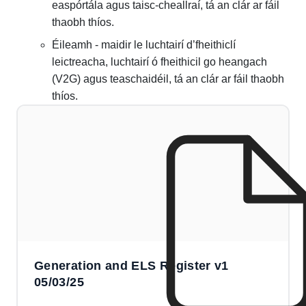
easpórtála agus taisc-cheallraí, tá an clár ar fáil
thaobh thíos.
Éileamh - maidir le luchtairí d’fheithiclí
leictreacha, luchtairí ó fheithicil go heangach
(V2G) agus teaschaidéil, tá an clár ar fáil thaobh
thíos.
Generation and ELS Register v1
05/03/25