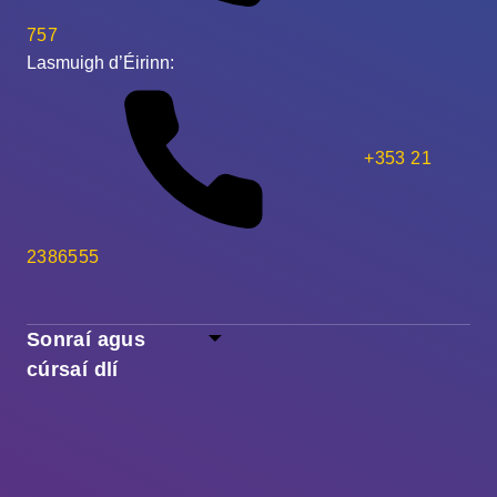
757
Lasmuigh d’Éirinn:
+353 21
2386555
Sonraí agus
cúrsaí dlí