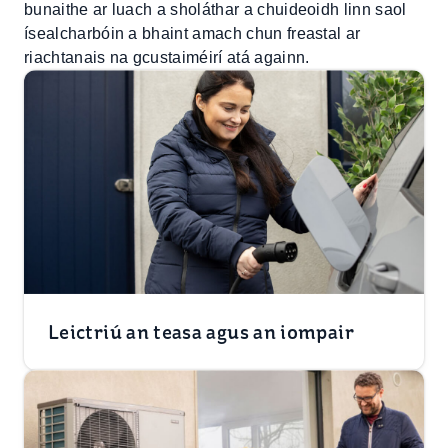
bunaithe ar luach a sholáthar a chuideoidh linn saol
ísealcharbóin a bhaint amach chun freastal ar
riachtanais na gcustaiméirí atá againn.
Leictriú an teasa agus an iompair