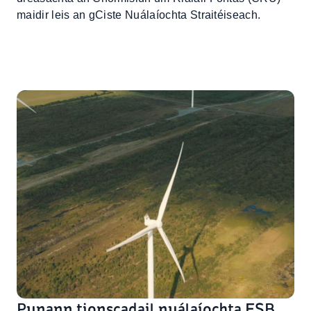
maidir leis an gCiste Nuálaíochta Straitéiseach.
Punann tionscadail nuálaíochta ESB