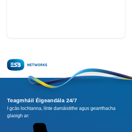
Teagmháil Éigeandála 24/7
I gcás lochtanna, línte damáistithe agus gearrthacha
glaoigh ar: