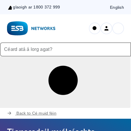
glaoigh ar 1800 372 999
English
Skip
to
Content
Back to
Cé muid féin