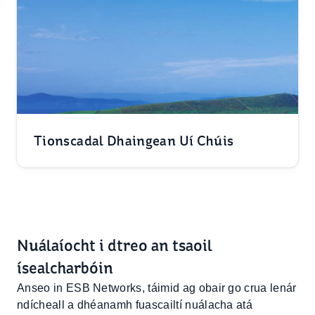
Tionscadal Dhaingean Uí Chúis
Nuálaíocht i dtreo an tsaoil
ísealcharbóin
Anseo in ESB Networks, táimid ag obair go crua lenár
ndícheall a dhéanamh fuascailtí nuálacha atá