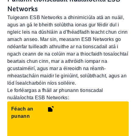
Networks
Tuigeann ESB Networks a dhinimiciúla atá an nuáil,
agus an gá le bheith solúbtha ionas gur féidir dul i
ngleic leis na dúshláin a d'fhéadfadh teacht chun cinn
amach anseo. Mar sin, measann ESB Networks go
ndéanfar tuilleadh athruithe ar na tionscadail atá i
ngach ceann de na colúin mar a thiocfaidh tosaíochtaí
beartais chun cinn, mar a athróidh iompar na
gcustaiméirí, agus mar a éireoidh na réamh-
mheastacháin maidir le giniúint, solúbthacht, agus an
lód ísealcharbóin níos soiléire.
Le forléargas a fháil ar phunann tionscadal
nuálaíochta ESB Networks:
Féach an
punann