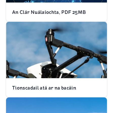
An Clár Nuálaíochta, PDF 25MB
Tionscadail atá ar na bacáin