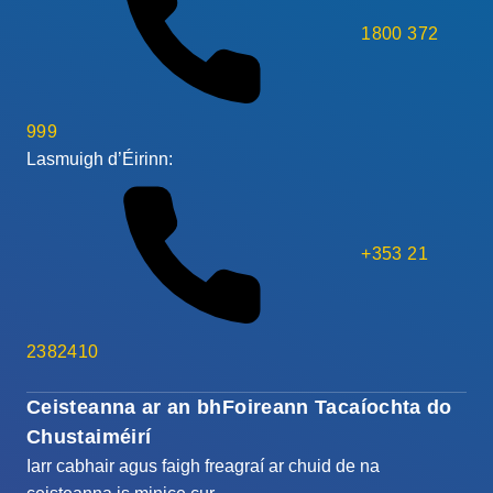
1800 372
999
Lasmuigh d’Éirinn:
+353 21
2382410
Ceisteanna ar an bhFoireann Tacaíochta do
Chustaiméirí
Iarr cabhair agus faigh freagraí ar chuid de na