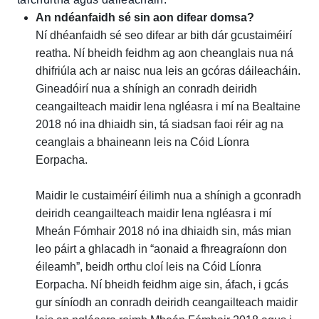
An ndéanfaidh sé sin aon difear domsa?
Ní dhéanfaidh sé seo difear ar bith dár gcustaiméirí
reatha. Ní bheidh feidhm ag aon cheanglais nua ná
dhifriúla ach ar naisc nua leis an gcóras dáileacháin.
Gineadóirí nua a shínigh an conradh deiridh
ceangailteach maidir lena ngléasra i mí na Bealtaine
2018 nó ina dhiaidh sin, tá siadsan faoi réir ag na
ceanglais a bhaineann leis na Cóid Líonra
Eorpacha.
Maidir le custaiméirí éilimh nua a shínigh a gconradh
deiridh ceangailteach maidir lena ngléasra i mí
Mheán Fómhair 2018 nó ina dhiaidh sin, más mian
leo páirt a ghlacadh in “aonaid a fhreagraíonn don
éileamh”, beidh orthu cloí leis na Cóid Líonra
Eorpacha. Ní bheidh feidhm aige sin, áfach, i gcás
gur síníodh an conradh deiridh ceangailteach maidir