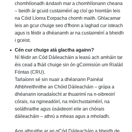
chomhlíonadh &ndash mar a chomhlíonann cheana
– beidh ár gcuid custaiméirí ag cloí go hiomlán leis
na Cóid Líonra Eorpacha chomh maith. Ghlacamar
leis an gcur chuige seo d'fhonn a laghad cur isteach
agus is féidir a dhéanamh ar na custaiméirí a bheidh
i gceist.
Cén cur chuige atá glactha againn?
Ní féidir an Cód Dáileacháin a leasú ach amháin tar
éis cead a fháil chuige sin ón gCoimisiún um Rialáil
Fóntas (CRU).
Tarlaíonn sé sin nuair a dhéanann Painéal
Athbhreithnithe an Chóid Dáileacháin – grúpa a
dhéanann ionadaíocht ar thuairimí na n-oibreoirí
córais, na ngineadóirí, na mórchustaiméirí, na
soláthraithe agus úsáideoirí eile an chórais
dáileacháin – athrú a mheas agus a mholadh.
Aon athruithe ar an gCód Dáileacháin a bheidh de