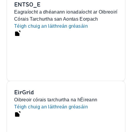
ENTSO_E
Eagraíocht a dhéanann ionadaíocht ar Oibreoirí
Córais Tarchurtha san Aontas Eorpach
Téigh chuig an láithreán gréasáin
EirGrid
Oibreoir córais tarchurtha na hÉireann
Téigh chuig an láithreán gréasáin