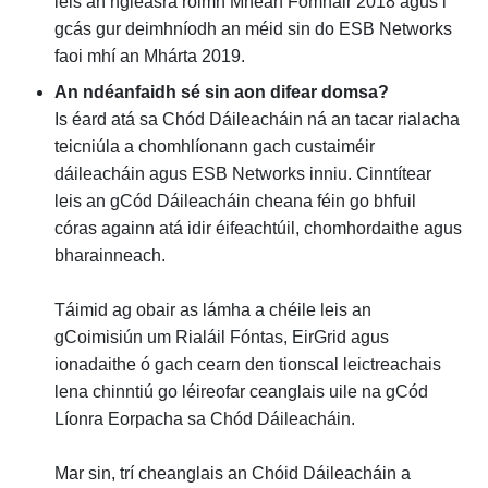
leis an ngléasra roimh Mheán Fómhair 2018 agus i
gcás gur deimhníodh an méid sin do ESB Networks
faoi mhí an Mhárta 2019.
An ndéanfaidh sé sin aon difear domsa?
Is éard atá sa Chód Dáileacháin ná an tacar rialacha
teicniúla a chomhlíonann gach custaiméir
dáileacháin agus ESB Networks inniu. Cinntítear
leis an gCód Dáileacháin cheana féin go bhfuil
córas againn atá idir éifeachtúil, chomhordaithe agus
bharainneach.
Táimid ag obair as lámha a chéile leis an
gCoimisiún um Rialáil Fóntas, EirGrid agus
ionadaithe ó gach cearn den tionscal leictreachais
lena chinntiú go léireofar ceanglais uile na gCód
Líonra Eorpacha sa Chód Dáileacháin.
Mar sin, trí cheanglais an Chóid Dáileacháin a