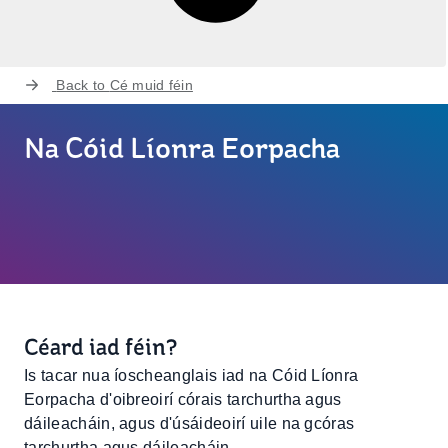
Back to
Cé muid féin
Na Cóid Líonra Eorpacha
Céard iad féin?
Is tacar nua íoscheanglais iad na Cóid Líonra
Eorpacha d'oibreoirí córais tarchurtha agus
dáileacháin, agus d'úsáideoirí uile na gcóras
tarchurtha agus dáileacháin.