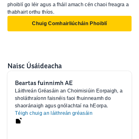
phoiblí go léir agus a fháil amach cén chaoi freagra a
thabhairt orthu thíos.
Chuig Comhairliúcháin Phoiblí
Naisc Úsáideacha
Beartas fuinnimh AE
Láithreán Gréasáin an Choimisiúin Eorpaigh, a
sholáthraíonn faisnéis faoi fhuinneamh do
shaoránaigh agus gnólachtaí na hEorpa.
Téigh chuig an láithreán gréasáin