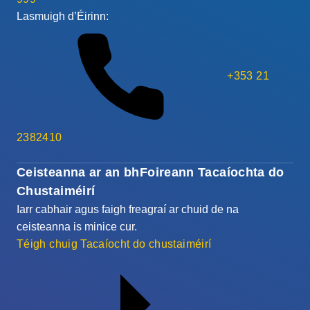
Lasmuigh d’Éirinn:
+353 21
2382410
Ceisteanna ar an bhFoireann Tacaíochta do
Chustaiméirí
Iarr cabhair agus faigh freagraí ar chuid de na
ceisteanna is minice cur.
Téigh chuig Tacaíocht do chustaiméirí