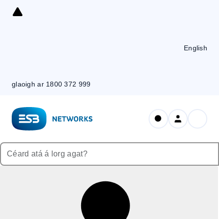
Skip
to
Content
English
glaoigh ar 1800 372 999