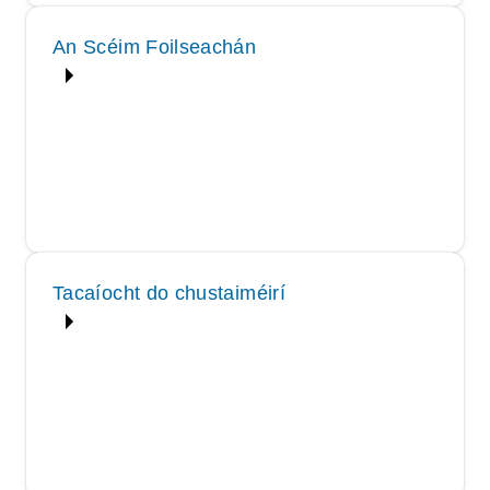
An Scéim Foilseachán
Tacaíocht do chustaiméirí