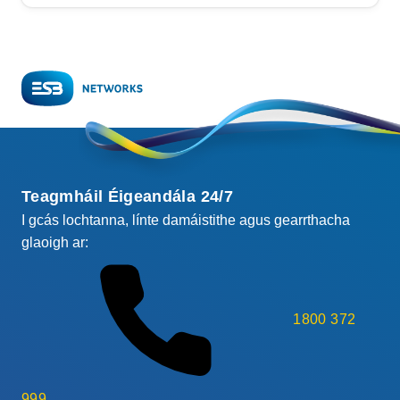
Teagmháil Éigeandála 24/7
I gcás lochtanna, línte damáistithe agus gearrthacha
glaoigh ar:
1800 372
999