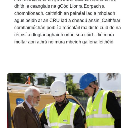
dhíth le ceanglais na gCód Líonra Eorpach a
chomhlíonadh, caithfidh an painéal iad a mholadh
agus beidh ar an CRU iad a cheadú ansin. Caithfear
comhairliúchán poiblí a reáchtáil maidir le cuid de na
réimsí a dtugtar aghaidh orthu sna cóid – fiú mura
moltar aon athrú nó mura mbeidh gá lena leithéid.