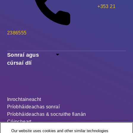
+353 21
2386555
Sonraí agus
cúrsaí dlí
Inrochtaineacht
Príobháideachas sonraí
Príobháideachas & socruithe fianán
Cóipcheart
Séanadh
Our website uses cookies and other similar technologies