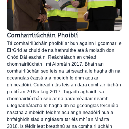
Comhairliúcháin Phoiblí
Tá comhairliúcháin phoiblí ar bun againn i gcomhar le
EirGrid ar chuid de na hathruithe atá á moladh don
Chód Dáileacháin. Reáchtáladh an chéad
chomhairliúchán i mí Aibreáin 2017. Bhain an
comhairliúchán seo leis na tairseacha le haghaidh na
gceanglas éagsúla a mbeidh feidhm acu ar
ghineadóirí. Cuireadh tús leis an dara comhairliúchán
poiblí an 20 Nollaig 2017. Tugadh aghaidh sa
chomhairliúchán seo ar na paraiméadair neamh-
uileghabhálacha le haghaidh na gceanglas teicniúla
nasctha a mbeidh feidhm acu ar ghineadóirí nua a
bhfaighidh siad a ngléasra tar éis mhí an Mhárta
2018. Is féidir leat breathnú ar na comhairliúcháin