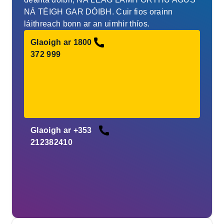
NÁ TÉIGH GAR DÓIBH. Cuir fios orainn
láithreach bonn ar an uimhir thíos.
Glaoigh ar 1800
372 999
Glaoigh ar +353
212382410