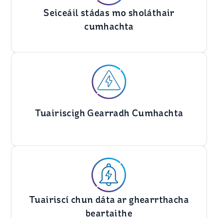
Seiceáil stádas mo sholáthair
cumhachta
Tuairiscigh Gearradh Cumhachta
Tuairiscí chun dáta ar ghearrthacha
beartaithe