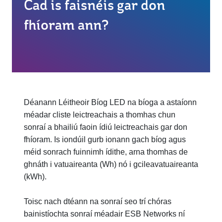
Cad is faisnéis gar don
fhíoram ann?
Déanann Léitheoir Bíog LED na bíoga a astaíonn
méadar cliste leictreachais a thomhas chun
sonraí a bhailiú faoin ídiú leictreachais gar don
fhíoram. Is iondúil gurb ionann gach bíog agus
méid sonrach fuinnimh ídithe, arna thomhas de
ghnáth i vatuaireanta (Wh) nó i gcileavatuaireanta
(kWh).
Toisc nach dtéann na sonraí seo trí chóras
bainistíochta sonraí méadair ESB Networks ní