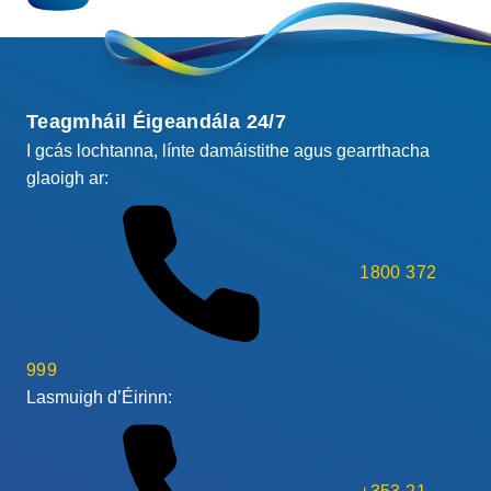
Teagmháil Éigeandála 24/7
I gcás lochtanna, línte damáistithe agus gearrthacha
glaoigh ar:
1800 372
999
Lasmuigh d’Éirinn: