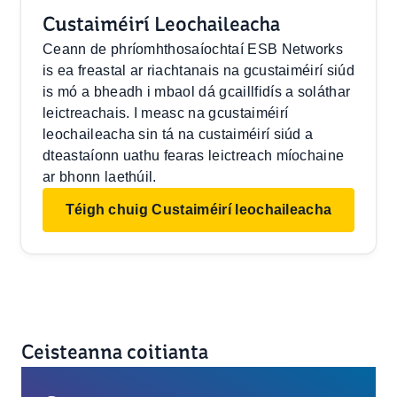
Custaiméirí Leochaileacha
Ceann de phríomhthosaíochtaí ESB Networks
is ea freastal ar riachtanais na gcustaiméirí siúd
is mó a bheadh i mbaol dá gcaillfidís a soláthar
leictreachais. I measc na gcustaiméirí
leochaileacha sin tá na custaiméirí siúd a
dteastaíonn uathu fearas leictreach míochaine
ar bhonn laethúil.
Téigh chuig Custaiméirí leochaileacha
Ceisteanna coitianta