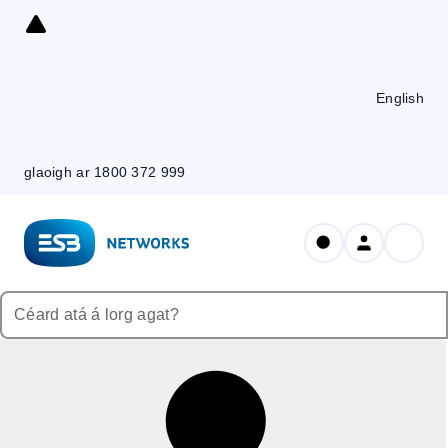
Skip
to
Content
English
glaoigh ar 1800 372 999