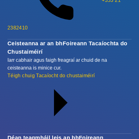
+353 21
2382410
Ceisteanna ar an bhFoireann Tacaíochta do
Chustaiméirí
Iarr cabhair agus faigh freagraí ar chuid de na
ceisteanna is minice cur.
Téigh chuig Tacaíocht do chustaiméirí
Déan teagmháil leis an bhFoireann