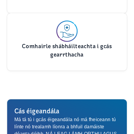
Comhairle shábháilteachta i gcás
gearrthacha
Cás éigeandála
Má tá tú i gcás éigeandála nó má fheiceann tú
línte nó trealamh líonra a bhfuil damáiste
déanta dóibh, NÁ LEAG LÁMH ORTHU AGUS