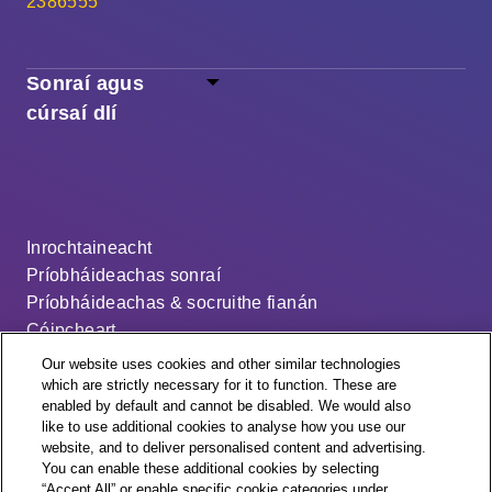
2386555
Sonraí agus
cúrsaí dlí
Inrochtaineacht
Príobháideachas sonraí
Príobháideachas & socruithe fianán
Cóipcheart
Séanadh
Our website uses cookies and other similar technologies
Ráiteas ar an sclábhaíocht nua-aimseartha
which are strictly necessary for it to function. These are
enabled by default and cannot be disabled. We would also
An cód dáileacháin
like to use additional cookies to analyse how you use our
Socruithe fianán
website, and to deliver personalised content and advertising.
You can enable these additional cookies by selecting
“Accept All” or enable specific cookie categories under