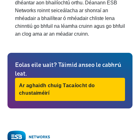
dhéantar aon bhailíochtú orthu. Déanann ESB
Networks roinnt seiceálacha ar shonraí an
mhéadair a bhailítear ó mhéadair chliste lena
chinntiú go bhfuil na léamha cruinn agus go bhfuil
an clog ama ar an méadar cruinn.
Eolas eile uait? Táimid anseo le cabhrú
leat.
Ar aghaidh chuig Tacaíocht do
chustaiméirí