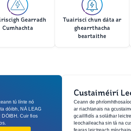
iriscigh Gearradh
Tuairiscí chun dáta ar
Cumhachta
ghearrthacha
beartaithe
Custaiméirí Le
eann tú línte nó
Ceann de phríomhthosaíoch
anta dóibh, NÁ LEAG
ar riachtanais na gcustaim
ÓIBH. Cuir fios
gcaillfidís a soláthar leic
os.
leochaileacha sin tá na cu
fearas leictreach míochain