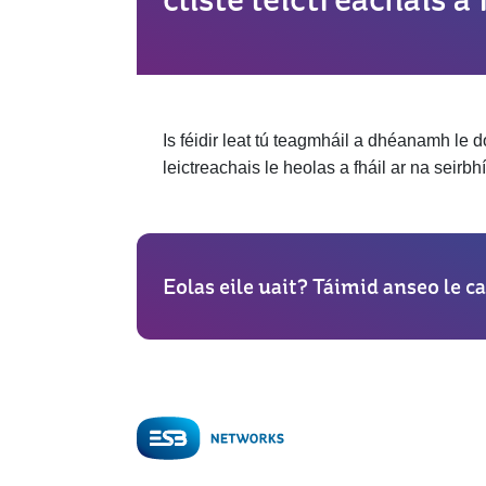
Is féidir leat tú teagmháil a dhéanamh le d
leictreachais le heolas a fháil ar na seirbhísí
Eolas eile uait? Táimid anseo le ca