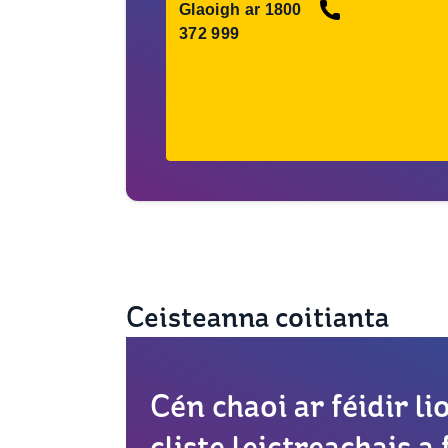
Glaoigh ar 1800
372 999
Ceisteanna coitianta
Cén chaoi ar féidir li
cliste leictreachais a 