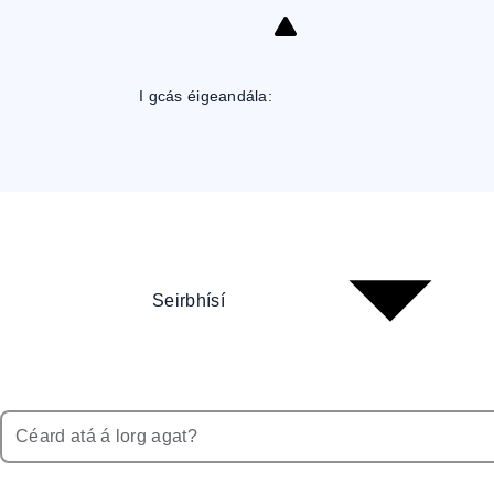
Skip
to
Content
I gcás éigeandála:
Seirbhísí