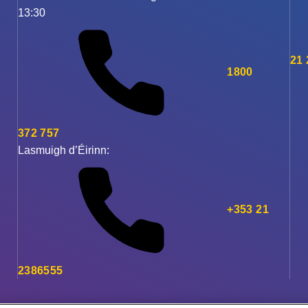
13:30
21
1800
372 757
Lasmuigh d’Éirinn:
+353 21
2386555