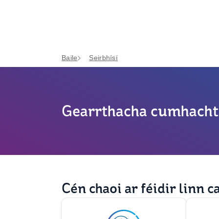
Baile
Seirbhísí
Gearrthacha cumhacht
Cén chaoi ar féidir linn c