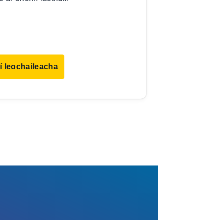
í leochaileacha