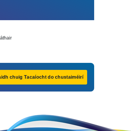
áthair
idh chuig Tacaíocht do chustaiméirí