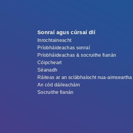
Sonraí agus cúrsaí dlí
Inrochtaineacht
Príobháideachas sonraí
Príobháideachas & socruithe fianán
Cóipcheart
Séanadh
Ráiteas ar an sclábhaíocht nua-aimseartha
An cód dáileacháin
Socruithe fianán