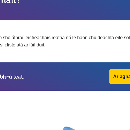
o sholáthraí leictreachais reatha nó le haon chuideachta eile sol
 cliste atá ar fáil duit.
bhrú leat.
Ar agha