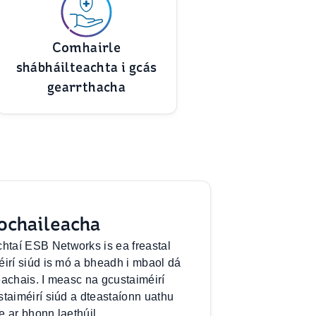
Comhairle
shábháilteachta i gcás
gearrthacha
ochaileacha
taí ESB Networks is ea freastal
éirí siúd is mó a bheadh i mbaol dá
treachais. I measc na gcustaiméirí
staiméirí siúd a dteastaíonn uathu
e ar bhonn laethúil.