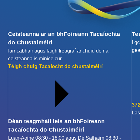
Ceisteanna ar an bhFoireann Tacaíochta
Te
do Chustaiméirí
I g
gea
Iarr cabhair agus faigh freagraí ar chuid de na
ceisteanna is minice cur.
Téigh chuig Tacaíocht do chustaiméirí
372
Las
Déan teagmháil leis an bhFoireann
Tacaíochta do Chustaiméirí
Luan-Aoine 08:30 - 18:00 agus Dé Sathairn 08:30 -