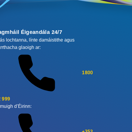
agmháil Éigeandála 24/7
cás lochtanna, línte damáistithe agus
rrthacha glaoigh ar:
1800
 999
muigh d’Éirinn:
+353