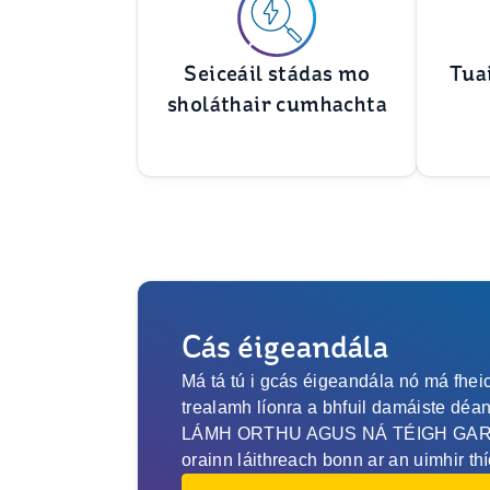
Seiceáil stádas mo
Tua
sholáthair cumhachta
Cás éigeandála
Má tá tú i gcás éigeandála nó má fheic
trealamh líonra a bhfuil damáiste dé
LÁMH ORTHU AGUS NÁ TÉIGH GAR D
orainn láithreach bonn ar an uimhir thí