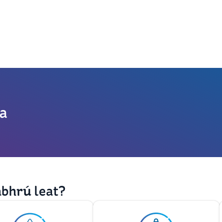
a
abhrú leat?