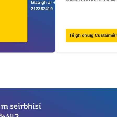
Glaoigh ar +353
212382410
Téigh chuig Custaiméir
om seirbhísí
fháil?